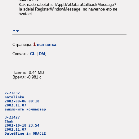
Kak nado rabotat s TAppBArData.uCallbackMessage?
Ia sdelal RegisterWindowMessage, no navernoe eto ne
hvataet.
1
Страницы:
вся ветка
Скачать:
CL
|
DM
;
Память: 0.44 MB
Время: -0.981 c
7-21832
natalinka
2002-09-06 09:18
2002.11.07
выключить компьютер
3-21427
Chak
2002-10-18 23:54
2002.11.07
Date&Time in ORACLE