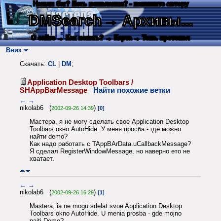
Нашли баг? Есть пожелания? - напишите автору
DMSearch
→ Архивы...
О сайте
→ Как искать?
→ Карта
→ Текс. протокол
Вниз
Скачать:
CL
|
DM
;
Application Desktop Toolbars /
SHAppBarMessage
Найти похожие ветки
←
→
nikolab6 (
)
2002-09-26 14:39
[0]
Мастера, я не могу сделать свое Application Desktop
Toolbars окно AutoHide. У меня просба - где можно
найти demo?
Как надо работать с TAppBArData.uCallbackMessage?
Я сделал RegisterWindowMessage, но наверно ето не
хватает.
←
→
nikolab6 (
)
2002-09-26 16:29
[1]
Mastera, ia ne mogu sdelat svoe Application Desktop
Toolbars okno AutoHide. U menia prosba - gde mojno
naiti Demo?