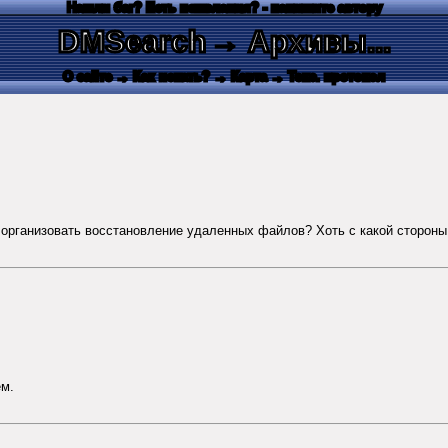
Нашли баг? Есть пожелания? - напишите автору
DMSearch
→ Архивы...
О сайте
→ Как искать?
→ Карта
→ Текс. протокол
организовать восстановление удаленных файлов? Хоть с какой стороны 
ем.