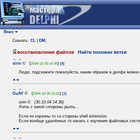
Вниз
Скачать:
CL
|
DM
;
восстановление файлов
Найти похожие ветки
←
→
sirin
© (
)
2004-10-30 14:36
[0]
Люди, подскажите пожалуйста, каким образом в делфи можно 
←
→
GuAV
© (
)
2004-10-30 15:02
[1]
sirin © (30.10.04 14:36)
Хоть с какой стороны рыть...
Если из корзины то со стороны shell extension.
Если вообще удалённых то начать с изучения файловых сист
←
→