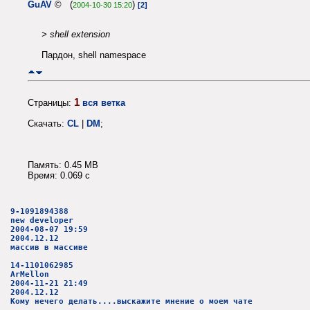
GuAV
© (
)
2004-10-30 15:20
[2]
> shell extension
Пардон, shell namespace
1
Страницы:
вся ветка
Скачать:
CL
|
DM
;
Память: 0.45 MB
Время: 0.069 c
9-1091894388
new developer
2004-08-07 19:59
2004.12.12
массив в массиве
14-1101062985
ArMellon
2004-11-21 21:49
2004.12.12
Кому нечего делать....выскажите мнение о моем чате