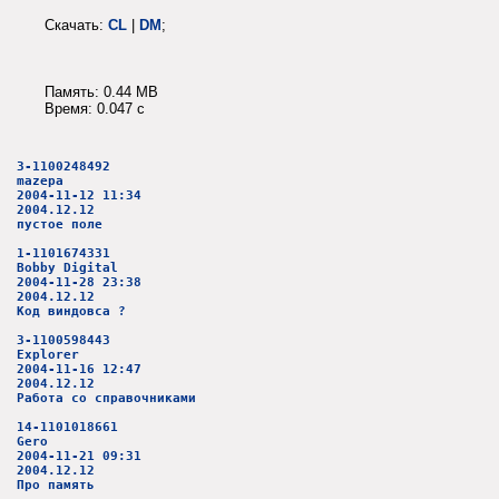
Скачать:
CL
|
DM
;
Память: 0.44 MB
Время: 0.047 c
3-1100248492
mazepa
2004-11-12 11:34
2004.12.12
пустое поле
1-1101674331
Bobby Digital
2004-11-28 23:38
2004.12.12
Код виндовса ?
3-1100598443
Explorer
2004-11-16 12:47
2004.12.12
Работа со справочниками
14-1101018661
Gero
2004-11-21 09:31
2004.12.12
Про память