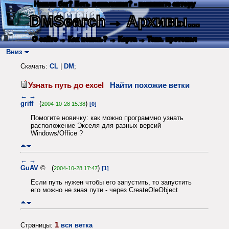
Нашли баг? Есть пожелания? - напишите автору
DMSearch
→ Архивы...
О сайте
→ Как искать?
→ Карта
→ Текс. протокол
Вниз
Скачать:
CL
|
DM
;
Узнать путь до excel
Найти похожие ветки
←
→
griff
(
)
2004-10-28 15:38
[0]
Помогите новичку: как можно программно узнать
расположение Экселя для разных версий
Windows/Office ?
←
→
GuAV
© (
)
2004-10-28 17:47
[1]
Если путь нужен чтобы его запустить, то запустить
его можно не зная пути - через CreateOleObject
1
Страницы:
вся ветка