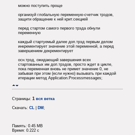
можно поступить проще
организуй глобальную переменную-счетчик трэдов,
защити обращение к ней крит.секцией
перед стартом самого первого трэда обнули
переменную
каждый стартуемый далее доп.трэд первым делом
инкрементирует значение этой переменной, а перед
завершением декрементирует
осн.трэд, ожидающий завершения всех
стартованных им доп.трэдов, просто ждет в цикле,
пока переменная вновь не примет значение 0, не
забывая при этом (если нужно) вызывать при каждой
итерации метод Application.Processmessages;
1
Страницы:
вся ветка
Скачать:
CL
|
DM
;
Память: 0.45 MB
Время: 0.222 c