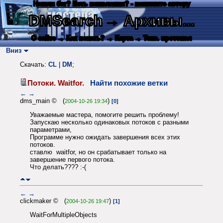
Нашли баг? Есть пожелания? - напишите автору
DMSearch
→ Архивы...
О сайте
→ Как искать?
→ Карта
→ Текс. протокол
Вниз
Скачать:
CL
|
DM
;
Потоки. Waitfor.
Найти похожие ветки
←
→
dms_main © (
)
2004-10-26 19:34
[0]
Уважаемые мастера, помогите решить проблему!
Запускаю несколько одинаковых потоков с разными
параметрами,
Программе нужно ожидать завершения всех этих
потоков.
ставлю waitfor, но он срабатывает только на
завершение первого потока.
Что делать???? :-(
←
→
clickmaker © (
)
2004-10-26 19:47
[1]
WaitForMultipleObjects