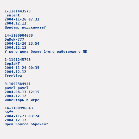
1-1101443573
_sulent
2004-11-26 07:32
2004.12.12
Шрифты, подскажите?
14-1100984088
DeMoN-777
2004-11-20 23:54
2004.12.12
У кого дома более 1-ого работающего ПК
1-1101245708
CepJaNT
2004-11-24 00:35
2004.12.12
TreeView
9-1092384941
pavel_pavel
2004-08-13 12:15
2004.12.12
Инвентарь в игре
14-1100996643
Soft
2004-11-21 03:24
2004.12.12
Open Source обречен?