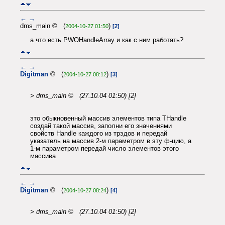
←
→
dms_main © (
)
2004-10-27 01:50
[2]
а что есть PWOHandleArray и как с ним работать?
←
→
Digitman
© (
)
2004-10-27 08:12
[3]
> dms_main © (27.10.04 01:50) [2]
это обыкновенный массив элементов типа THandle
создай такой массив, заполни его значениями
свойств Handle каждого из трэдов и передай
указатель на массив 2-м параметром в эту ф-цию, а
1-м параметром передай число элементов этого
массива
←
→
Digitman
© (
)
2004-10-27 08:24
[4]
> dms_main © (27.10.04 01:50) [2]