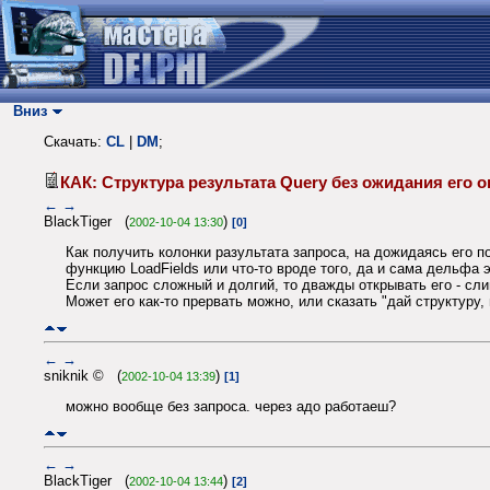
Вниз
Скачать:
CL
|
DM
;
КАК: Структура результата Query без ожидания его
←
→
BlackTiger (
)
2002-10-04 13:30
[0]
Как получить колонки разультата запроса, на дожидаясь его по
функцию LoadFields или что-то вроде того, да и сама дельфа э
Если запрос сложный и долгий, то дважды открывать его - сл
Может его как-то прервать можно, или сказать "дай структуру,
←
→
sniknik © (
)
2002-10-04 13:39
[1]
можно вообще без запроса. через адо работаеш?
←
→
BlackTiger (
)
2002-10-04 13:44
[2]