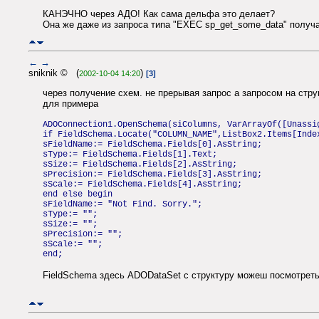
КАНЭЧНО через АДО! Как сама дельфа это делает?
Она же даже из запроса типа "EXEC sp_get_some_data" получа
←
→
sniknik © (
)
2002-10-04 14:20
[3]
через получение схем. не прерывая запрос а запросом на струк
для примера
ADOConnection1.OpenSchema(siColumns, VarArrayOf([Unassi
if FieldSchema.Locate("COLUMN_NAME",ListBox2.Items[Inde
sFieldName:= FieldSchema.Fields[0].AsString;
sType:= FieldSchema.Fields[1].Text;
sSize:= FieldSchema.Fields[2].AsString;
sPrecision:= FieldSchema.Fields[3].AsString;
sScale:= FieldSchema.Fields[4].AsString;
end else begin
sFieldName:= "Not Find. Sorry.";
sType:= "";
sSize:= "";
sPrecision:= "";
sScale:= "";
end;
FieldSchema здесь ADODataSet c структуру можеш посмотреть