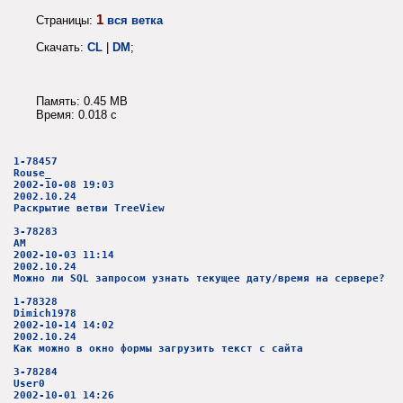
1
Страницы:
вся ветка
Скачать:
CL
|
DM
;
Память: 0.45 MB
Время: 0.018 c
1-78457
Rouse_
2002-10-08 19:03
2002.10.24
Раскрытие ветви TreeView
3-78283
AM
2002-10-03 11:14
2002.10.24
Можно ли SQL запросом узнать текущее дату/время на сервере?
1-78328
Dimich1978
2002-10-14 14:02
2002.10.24
Как можно в окно формы загрузить текст с сайта
3-78284
User0
2002-10-01 14:26