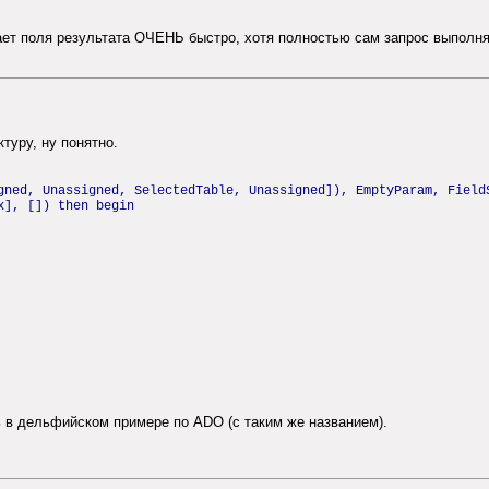
ет поля результата ОЧЕНЬ быстро, хотя полностью сам запрос выполня
туру, ну понятно.
gned, Unassigned, SelectedTable, Unassigned]), EmptyParam, Field
x], []) then begin
 в дельфийском примере по ADO (с таким же названием).