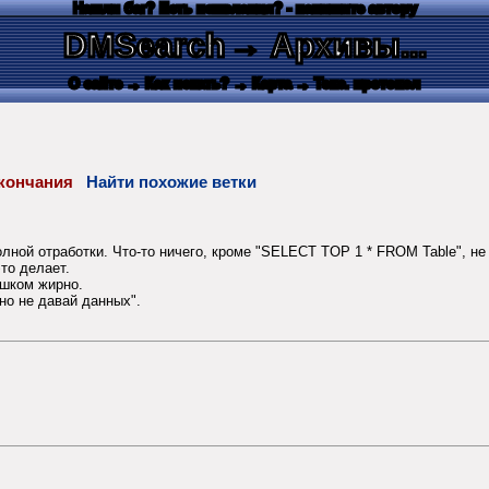
Нашли баг? Есть пожелания? - напишите автору
DMSearch
→ Архивы...
О сайте
→ Как искать?
→ Карта
→ Текс. протокол
 окончания
Найти похожие ветки
лной отработки. Что-то ничего, кроме "SELECT TOP 1 * FROM Table", не 
то делает.
ишком жирно.
 но не давай данных".