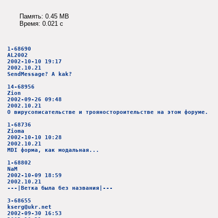
Память: 0.45 MB
Время: 0.021 c
1-68690
AL2002
2002-10-10 19:17
2002.10.21
SendMessage? A kak?
14-68956
Zion
2002-09-26 09:48
2002.10.21
О вирусописательстве и трояностороительстве на этом форуме.
1-68736
Zioma
2002-10-10 10:28
2002.10.21
MDI форма, как модальная...
1-68802
NaM
2002-10-09 18:59
2002.10.21
---|Ветка была без названия|---
3-68655
kserg@ukr.net
2002-09-30 16:53