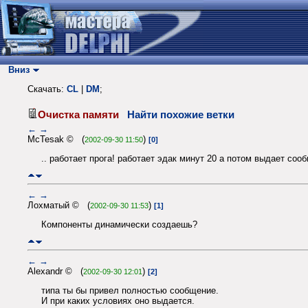
Вниз
Скачать:
CL
|
DM
;
Очистка памяти
Найти похожие ветки
←
→
McTesak © (
)
2002-09-30 11:50
[0]
.. работает прога! работает эдак минут 20 а потом выдает соо
←
→
Лохматый © (
)
2002-09-30 11:53
[1]
Компоненты динамически создаешь?
←
→
Alexandr © (
)
2002-09-30 12:01
[2]
типа ты бы привел полностью сообщение.
И при каких условиях оно выдается.