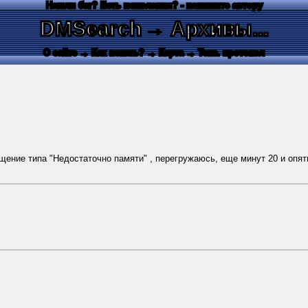
Нашли баг? Есть пожелания? - напишите автору
DMSearch
→ Архивы...
О сайте
→ Как искать?
→ Карта
→ Текс. протокол
бщение типа "Недостаточно памяти" , перегружаюсь, еще минут 20 и опять