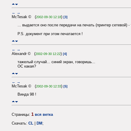
←
→
McTesak © (
)
2002-09-30 12:18
[3]
... выдается оно после передачи на печать (принтер сетевой) -
P.S. документ при этом печатается !
←
→
Alexandr © (
)
2002-09-30 12:22
[4]
тажелый случай... синий экран, говоришь...
ОС какая?
←
→
McTesak © (
)
2002-09-30 12:33
[5]
Винда 98 !
1
Страницы:
вся ветка
Скачать:
CL
|
DM
;