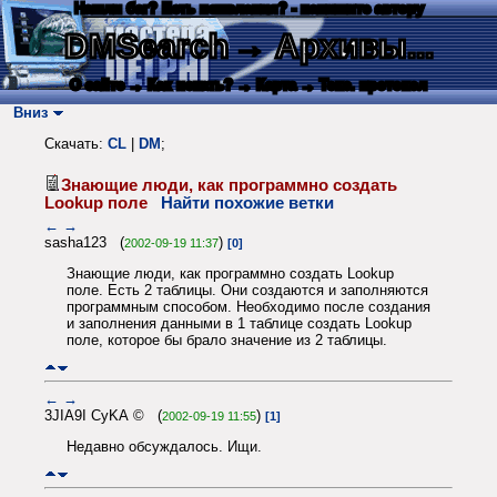
Нашли баг? Есть пожелания? - напишите автору
DMSearch
→ Архивы...
О сайте
→ Как искать?
→ Карта
→ Текс. протокол
Вниз
Скачать:
CL
|
DM
;
Знающие люди, как программно создать
Lookup поле
Найти похожие ветки
←
→
sasha123 (
)
2002-09-19 11:37
[0]
Знающие люди, как программно создать Lookup
поле. Есть 2 таблицы. Они создаются и заполняются
программным способом. Необходимо после создания
и заполнения данными в 1 таблице создать Lookup
поле, которое бы брало значение из 2 таблицы.
←
→
3JIA9I CyKA © (
)
2002-09-19 11:55
[1]
Недавно обсуждалось. Ищи.