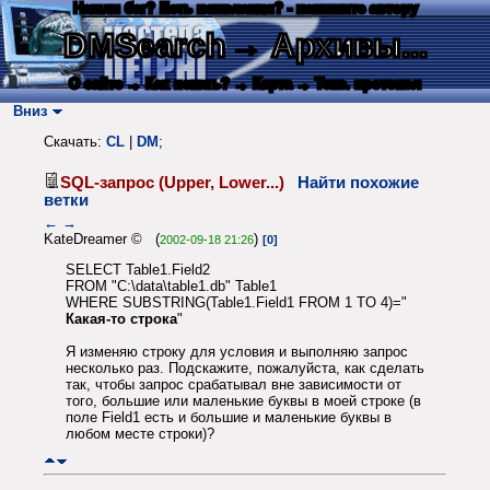
Нашли баг? Есть пожелания? - напишите автору
DMSearch
→ Архивы...
О сайте
→ Как искать?
→ Карта
→ Текс. протокол
Вниз
Скачать:
CL
|
DM
;
SQL-запрос (Upper, Lower...)
Найти похожие
ветки
←
→
KateDreamer © (
)
2002-09-18 21:26
[0]
SELECT Table1.Field2
FROM "C:\data\table1.db" Table1
WHERE SUBSTRING(Table1.Field1 FROM 1 TO 4)="
Какая-то строка
"
Я изменяю строку для условия и выполняю запрос
несколько раз. Подскажите, пожалуйста, как сделать
так, чтобы запрос срабатывал вне зависимости от
того, большие или маленькие буквы в моей строке (в
поле Field1 есть и большие и маленькие буквы в
любом месте строки)?