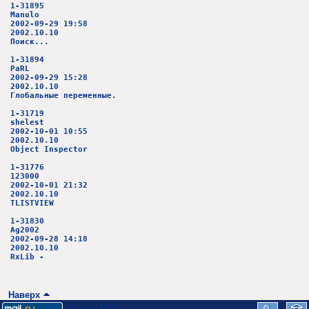
1-31895
Manulo
2002-09-29 19:58
2002.10.10
Поиск...
1-31894
PaRL
2002-09-29 15:28
2002.10.10
Глобальные переменные.
1-31719
shelest
2002-10-01 10:55
2002.10.10
Object Inspector
1-31776
123000
2002-10-01 21:32
2002.10.10
TLISTVIEW
1-31830
Ag2002
2002-09-28 14:18
2002.10.10
RxLib -
Наверх