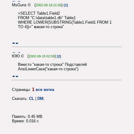
←
→
MsGuns © (
)
2002-09-18 21:56
[1]
>SELECT Table1.Field2
FROM "C:\data\table1.db" Table1
WHERE LOWER(SUBSTRING(Table1.Field1 FROM 1
TO 4))="
к
акая-то строка"
←
→
ЮЮ © (
)
2002-09-19 02:59
[2]
Вместо "какая-то строка" Подставляй
AnsiLowerCase("какая-то строка")
1
Страницы:
вся ветка
Скачать:
CL
|
DM
;
Память: 0.45 MB
Время: 0.016 c