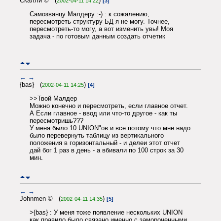
Скалли © (
)
2002-04-11 14:22
[3]
Самозванцу Малдеру :-) : к сожалению,
пересмотреть структуру БД я не могу. Точнее,
пересмотреть-то могу, а вот изменить увы! Моя
задача - по готовым данным создать отчетик
←
→
{bas} (
)
2002-04-11 14:25
[4]
>>Твой Малдер
Можно конечно и пересмотреть, если главное отчет.
А Если главное - ввод или что-то другое - как ты
пересмотришь???
У меня было 10 UNION"ов и все потому что мне надо
было перевернуть таблицу из вертикального
положения в горизонтальный - и делеи этот отчет
дай бог 1 раз в день - а вбивали по 100 строк за 30
мин.
←
→
Johnmen © (
)
2002-04-11 14:35
[5]
>{bas} : У меня тоже появление нескольких UNION
как правило было связано именно с замороченными