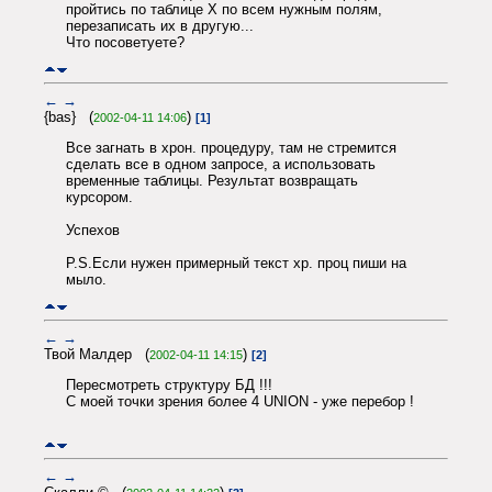
пройтись по таблице X по всем нужным полям,
перезаписать их в другую...
Что посоветуете?
←
→
{bas} (
)
2002-04-11 14:06
[1]
Все загнать в хрон. процедуру, там не стремится
сделать все в одном запросе, а использовать
временные таблицы. Результат возвращать
курсором.
Успехов
P.S.Если нужен примерный текст хр. проц пиши на
мыло.
←
→
Твой Малдер (
)
2002-04-11 14:15
[2]
Пересмотреть структуру БД !!!
С моей точки зрения более 4 UNION - уже перебор !
←
→