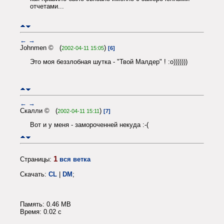
отчетами...
←
→
Johnmen © (
)
2002-04-11 15:05
[6]
Это моя беззлобная шутка - "Твой Малдер" ! :o)))))))
←
→
Скалли © (
)
2002-04-11 15:11
[7]
Вот и у меня - замороченней некуда :-(
1
Страницы:
вся ветка
Скачать:
CL
|
DM
;
Память: 0.46 MB
Время: 0.02 c