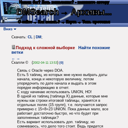
Нашли баг? Есть пожелания? - напишите автору
DMSearch
→ Архивы...
О сайте
→ Как искать?
→ Карта
→ Текс. протокол
Вниз
Скачать:
CL
|
DM
;
Подход к сложной выборке
Найти похожие
ветки
←
→
Скалли © (
)
2002-04-11 13:53
[0]
Связь с Oracle через DOA.
Есть 5 таблиц, из которых мне нужно выбрать даты
начала, конца и некоторую величину, потом
упорядочить по дате начала и выдать в этом
порядке информацию в отчет.
С ходу начинаю использовать UNION, НО!
В одной из таблиц (таблица X) данные, которые мне
нужны как строки итоговой таблицы, хранятся в
отдельных полях (15 групп), т.е. получается запрос
примерно с 15+8=23 UNION. Пока данных мало, все
работает достаточно быстро, но что будет при
заполненных таблицах?
Есть вариант использовать доп. таблицу, но
сомневаюсь, что дело того стоит. Ведь придется