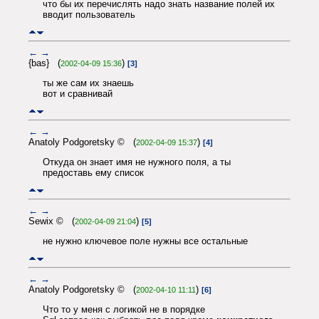
что бы их перечислять надо знать название полей их
вводит пользователь
←
→
{bas} (
)
2002-04-09 15:36
[3]
ты же сам их знаешь
вот и сравнивай
←
→
Anatoly Podgoretsky © (
)
2002-04-09 15:37
[4]
Откуда он знает имя не нужного поля, а ты
предоставь ему список
←
→
Sewix © (
)
2002-04-09 21:04
[5]
не нужно ключевое поле нужны все остальные
←
→
Anatoly Podgoretsky © (
)
2002-04-10 11:11
[6]
Что то у меня с логикой не в порядке