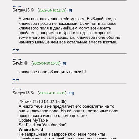
←
→
Sergey13 © (
)
2002-04-10 11:59
[8]
А чем оно, ключевое, тебе мешает. Выбирай все, а
ключевое просто не показывай. Если нет в запросе
ключевого поля в дальнейшем могут возникнуть
проблемы, например с Update и т.д. По скорости
тоже много не выиграешь, т.к. ключевое поле обычно
намного меньше чем все остальные вместе взятые.
←
→
Sewix © (
)
2002-04-10 15:35
[9]
ключевое поле обновлять нельзя!!!
←
→
Sergey13 © (
)
2002-04-11 10:15
[10]
2Sewix © (10.04.02 15:35)
А никто тебе и не предлагает его обновлять- на то
оно и ключевое поле. Но обновлять остальные поля
проше всего именно с помощью его.
Update MyTable
Set Field_x="бла-бла-бла"
Where Id=:id
Не запрашивая в запросе ключевое поле - ты
зарабатываешь геморой при определении значения