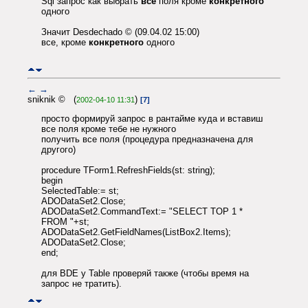
Sql запрос как выбрать
все
поля кроме
конкретного
одного
Значит Desdechado © (09.04.02 15:00)
все, кроме
конкретного
одного
←
→
sniknik © (
)
2002-04-10 11:31
[7]
просто формируй запрос в рантайме куда и вставиш
все поля кроме тебе не нужного
получить все поля (процедура предназначена для
другого)
procedure TForm1.RefreshFields(st: string);
begin
SelectedTable:= st;
ADODataSet2.Close;
ADODataSet2.CommandText:= "SELECT TOP 1 *
FROM "+st;
ADODataSet2.GetFieldNames(ListBox2.Items);
ADODataSet2.Close;
end;
для BDE у Table проверяй также (чтобы время на
запрос не тратить).