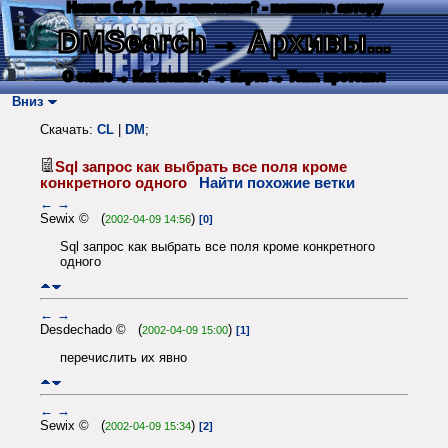
Нашли баг? Есть пожелания? - напишите автору
DMSearch
→ Архивы...
О сайте
→ Как искать?
→ Карта
→ Текс. протокол
Вниз
Скачать:
CL
|
DM
;
Sql запрос как выбрать все поля кроме
конкретного одного
Найти похожие ветки
←
→
Sewix © (
)
2002-04-09 14:56
[0]
Sql запрос как выбрать все поля кроме конкретного
одного
←
→
Desdechado © (
)
2002-04-09 15:00
[1]
перечислить их явно
←
→
Sewix © (
)
2002-04-09 15:34
[2]