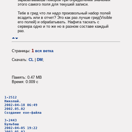
этого самого поля для текушей записи.
Тебе в грид что ли надо произвольный набор полей
всадить или в отчет? Это как раз лучше грид(Visible
его полей) и обрабатывать. Нафига таскать с
сервера одно и то же но в разном составе каждый
раз.
1
Страницы:
вся ветка
Скачать:
CL
|
DM
;
Память: 0.47 MB
Время: 0.009 c
1-2512
Николай.
2002-04-18 06:49
2002.05.02
Создание exe-файла
3-2443
Бульбаш
2002-04-05 19:22
2002.05.02