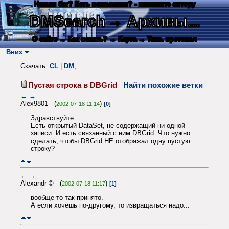
Нашли баг? Есть пожелания? - напишите автору
DMSearch
→ Архивы...
О сайте
→ Как искать?
→ Карта
→ Текс. протокол
Вниз
Скачать:
CL
|
DM
;
Пустая строка в DBGrid
Найти похожие ветки
←
→
Alex9801 (
)
2002-07-18 11:14
[0]
Здравствуйте.
Есть открытый DataSet, не содержащий ни одной
записи. И есть связанный с ним DBGrid. Что нужно
сделать, чтобы DBGrid НЕ отображал одну пустую
строку?
←
→
Alexandr © (
)
2002-07-18 11:17
[1]
вообще-то так принято.
А если хочешь по-другому, то извращаться надо...