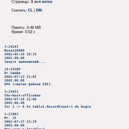
1
Страницы:
вся ветка
Скачать:
CL
|
DM
;
Память: 0.46 MB
Время: 0.02 c
7-24247
Bosss20000
2002-05-24 19:35
2002.08.08
Запуск приложений....
14-24209
Dr.Samba
2002-07-13 21:05
2002.08.08
UPX (сжатие файлов EXE).
3-23953
the-best-officeman
2002-07-18 21:06
2002.08.08
for i := 0 to table1.RecordCount-1 do begin
1-23983
Mr. JS
2002-07-27 13:19
2002.08.08