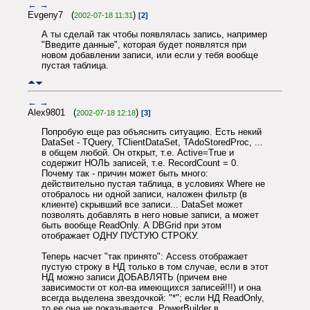
←
→
Evgeny7 (
)
2002-07-18 11:31
[2]
А ты сделай так чтобы появлялась запись, например
"Введите данные", которая будет появлятся при
новом добавлении записи, или если у тебя вообще
пустая таблица.
←
→
Alex9801 (
)
2002-07-18 12:18
[3]
Попробую еще раз объяснить ситуацию. Есть некий
DataSet - TQuery, TClientDataSet, TAdoStoredProc, ...
в общем любой. Он открыт, т.е. Active=True и
содержит НОЛЬ записей, т.е. RecordCount = 0.
Почему так - причин может быть много:
действительно пустая таблица, в условиях Where не
отобралось ни одной записи, наложен фильтр (в
клиенте) скрывший все записи... DataSet может
позволять добавлять в него новые записи, а может
быть вообще ReadOnly. А DBGrid при этом
отображает ОДНУ ПУСТУЮ СТРОКУ.
Теперь насчет "так принято": Access отображает
пустую строку в НД только в том случае, если в этот
НД можно записи ДОБАВЛЯТЬ (причем вне
зависимости от кол-ва имеющихся записей!!!) и она
всегда выделена звездочкой: "*"; если НД ReadOnly,
то ее она не показывается. PowerBuilder в