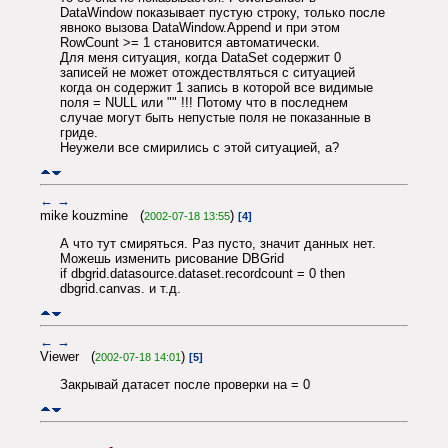
DataWindow показывает пустую строку, только после
явноко вызова DataWindow.Append и при этом
RowCount >= 1 становится автоматически.
Для меня ситуация, когда DataSet содержит 0
записей не может отождествляться с ситуацией
когда он содержит 1 запись в которой все видимые
поля = NULL или "" !!! Потому что в последнем
случае могут быть непустые поля не показанные в
гриде.
Неужели все смирились с этой ситуацией, а?
←
→
mike kouzmine (
)
2002-07-18 13:55
[4]
А что тут смиряться. Раз пусто, значит данных нет.
Можешь изменить рисование DBGrid
if dbgrid.datasource.dataset.recordcount = 0 then
dbgrid.canvas. и т.д.
←
→
Viewer (
)
2002-07-18 14:01
[5]
Закрывай датасет после проверки на = 0