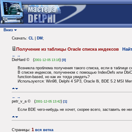
Вниз
Скачать:
CL
|
DM
;
Получение из таблицы Oracle списка индексов
Найт
←
→
DieHard © (
)
2001-12-05 13:18
[0]
Возникла проблема получения такого списка, если в таблице 
В списке индексов, полученном с помощью IndexDefs или DbiOp
function-based, но как их тогда увидеть?
Используются: Win98, Delphi 4 SP3, Oracle 8i, BDE 5.2 MSI Me
←
→
petr_v_a © (
)
2001-12-05 13:42
[1]
Если BDE чего-нибудь не хочет, скорее всего, заставить ее 
1
Страницы:
вся ветка