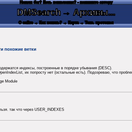
Нашли баг? Есть пожелания? - напишите автору
DMSearch
→ Архивы...
О сайте
→ Как искать?
→ Карта
→ Текс. протокол
и похожие ветки
содержатся индексы, построенные в порядке убывания (DESC).
enIndexList, их попросту нет (остальные есть). Подозреваю, что пробле
rge Module
нельзя. так что через USER_INDEXES