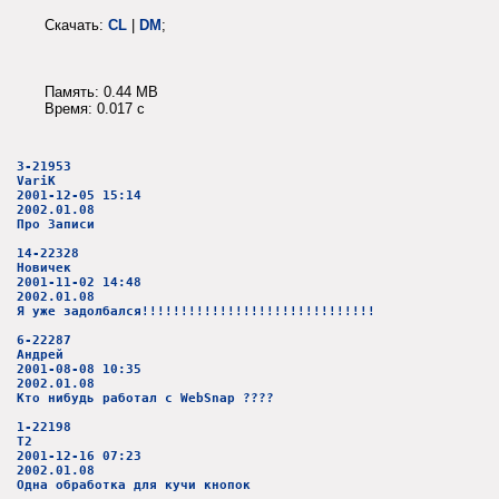
Скачать:
CL
|
DM
;
Память: 0.44 MB
Время: 0.017 c
3-21953
VariK
2001-12-05 15:14
2002.01.08
Про Записи
14-22328
Новичек
2001-11-02 14:48
2002.01.08
Я уже задолбался!!!!!!!!!!!!!!!!!!!!!!!!!!!!!!
6-22287
Андрей
2001-08-08 10:35
2002.01.08
Кто нибудь работал с WebSnap ????
1-22198
T2
2001-12-16 07:23
2002.01.08
Одна обработка для кучи кнопок