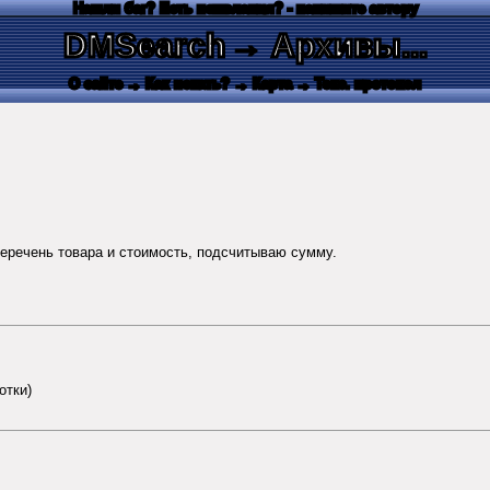
Нашли баг? Есть пожелания? - напишите автору
DMSearch
→ Архивы...
О сайте
→ Как искать?
→ Карта
→ Текс. протокол
перечень товара и стоимость, подсчитываю сумму.
отки)