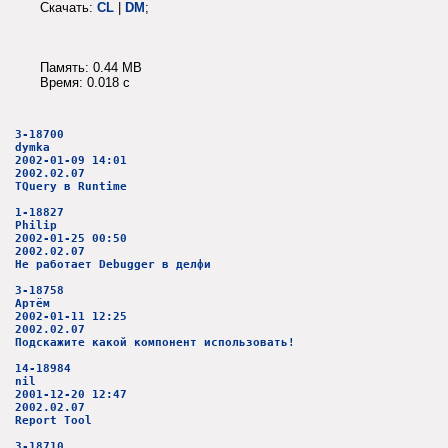
Скачать:
CL
|
DM
;
Память: 0.44 MB
Время: 0.018 c
3-18700
dymka
2002-01-09 14:01
2002.02.07
TQuery в Runtime
1-18827
Philip
2002-01-25 00:50
2002.02.07
Не работает Debugger в делфи
3-18758
Артём
2002-01-11 12:25
2002.02.07
Подскажите какой компонент использовать!
14-18984
nil
2001-12-20 12:47
2002.02.07
Report Tool
3-18710