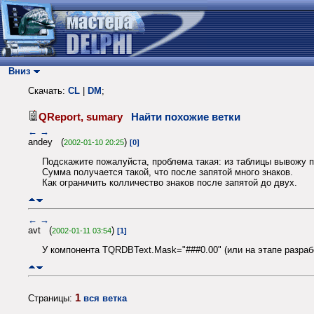
Вниз
Скачать:
CL
|
DM
;
QReport, sumary
Найти похожие ветки
←
→
andey (
)
2002-01-10 20:25
[0]
Подскажите пожалуйста, проблема такая: из таблицы вывожу 
Сумма получается такой, что после запятой много знаков.
Как ограничить колличество знаков после запятой до двух.
←
→
avt (
)
2002-01-11 03:54
[1]
У компонента TQRDBText.Mask="###0.00" (или на этапе разраб
1
Страницы:
вся ветка