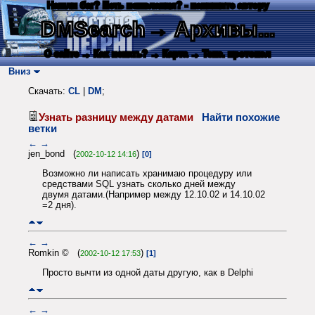
Нашли баг? Есть пожелания? - напишите автору
DMSearch
→ Архивы...
О сайте
→ Как искать?
→ Карта
→ Текс. протокол
Вниз
Скачать:
CL
|
DM
;
Узнать разницу между датами
Найти похожие
ветки
←
→
jen_bond (
)
2002-10-12 14:16
[0]
Возможно ли написать хранимаю процедуру или
средствами SQL узнать сколько дней между
двумя датами.(Например между 12.10.02 и 14.10.02
=2 дня).
←
→
Romkin © (
)
2002-10-12 17:53
[1]
Просто вычти из одной даты другую, как в Delphi
←
→