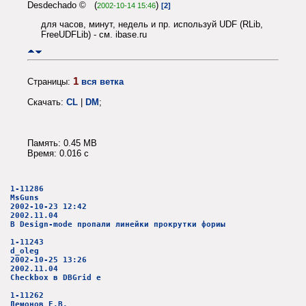
Desdechado © (
)
2002-10-14 15:46
[2]
для часов, минут, недель и пр. используй UDF (RLib,
FreeUDFLib) - см. ibase.ru
1
Страницы:
вся ветка
Скачать:
CL
|
DM
;
Память: 0.45 MB
Время: 0.016 c
1-11286
MsGuns
2002-10-23 12:42
2002.11.04
В Design-mode пропали линейки прокрутки фориы
1-11243
d_oleg
2002-10-25 13:26
2002.11.04
Checkbox в DBGrid е
1-11262
Демонов Е.В.