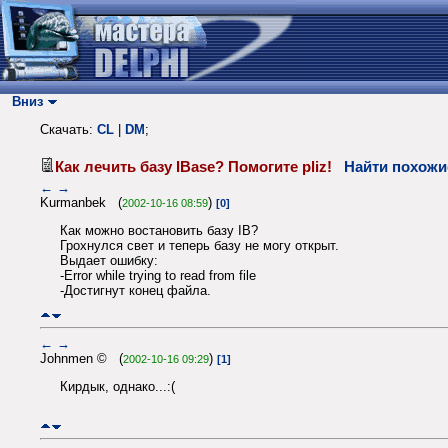
Вниз
Скачать:
CL
|
DM
;
Как лечить базу IBase? Помогите pliz!
Найти похожи
←
→
Kurmanbek (
)
2002-10-16 08:59
[0]
Как можно востановить базу IB?
Грохнулся свет и теперь базу не могу открыт.
Выдает ошибку:
-Error while trying to read from file
-Достигнут конец файла.
←
→
Johnmen © (
)
2002-10-16 09:29
[1]
Кирдык, однако...:(