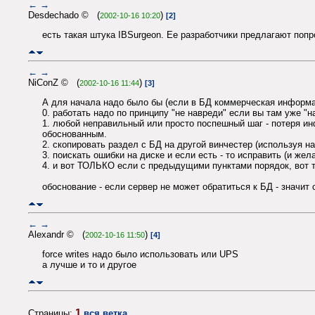
←
→
Desdechado © (
)
2002-10-16 10:20
[2]
есть такая штука IBSurgeon. Ее разработчики предлагают поп
←
→
NiConZ © (
)
2002-10-16 11:44
[3]
А для начала надо было бы (если в БД коммерческая информа
0. работать надо по принципу "не навреди" если вы там уже "н
1. любой неправильный или просто поспешный шаг - потеря ин
обоснованным.
2. скопировать раздел с БД на другой винчестер (используя на
3. поискать ошибки на диске и если есть - то исправить (и же
4. и вот ТОЛЬКО если с предыдущими пунктами порядок, вот т
обоснование - если сервер не может обратиться к БД - значит
←
→
Alexandr © (
)
2002-10-16 11:50
[4]
force writes надо было использовать или UPS
а лучше и то и другое
1
Страницы:
вся ветка