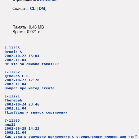
Скачать:
CL
|
DM
;
Память: 0.46 MB
Время: 0.021 c
1-11295
Dennis S
2002-10-22 15:04
2002.11.04
Че это за ошибка такая???
1-11262
Демонов Е.В.
2002-10-22 17:28
2002.11.04
Вопрос про метод Create
1-11221
Cherepah
2002-10-24 23:46
2002.11.04
TListView и значок сортировки
7-11505
new23
2002-08-29 14:23
2002.11.04
Как узнать запущено приложение с определенным именем или нет?