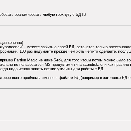
робовать реанимировать любую грохнутую БД IB
ция конечно)
акуролесили" - можете забыть о своей БД, останется только восстановле
формации, 100 раз подумайте прежде чем хоть чего-то сделайте, послу
пример Partion Magic не ниже 5-го), для того чтобы потом можно было в
лательно не пользоваться MS продуктами типа scandisk, они как правило 
огда надо использовать всякие утилиты для работы с БД
 скорее всего проблемы именно с файлом БД (например в заголовке БД ес