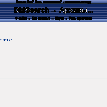
Нашли баг? Есть пожелания? - напишите автору
DMSearch
→ Архивы...
О сайте
→ Как искать?
→ Карта
→ Текс. протокол
е ветки