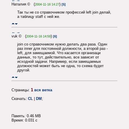
Наталия © (
)
2004-11-16 14:27
[5]
Так ты не со справочником профессий left join делай,
а таблицу staff с ней же.
←
→
vuk © (
)
2004-11-16 14:59
[6]
join со справочником нужно делать два раза. Один
раз inner для постоянной должности, а второй раз -
left, для замещаемой. Что касается организаци
данных, то тут, действительно, все зависит от
исходной задачи. Например, если замещаемых
должностей может быть не одна, то схема будет
другой.
1
Страницы:
вся ветка
Скачать:
CL
|
DM
;
Память: 0.46 MB
Время: 0.031 c