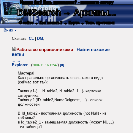
Нашли баг? Есть пожелания? - напишите автору
DMSearch
→ Архивы...
О сайте
→ Как искать?
→ Карта
→ Текс. протокол
Вниз
Скачать:
CL
|
DM
;
Работа со справочниками
Найти похожие
ветки
←
→
Explorer
(
)
2004-11-16 12:47
[0]
Мастера!
Как правильно организовать связь такого вида
(сейчас вот так):
Таблица1-(...,Id_table2,Id_table2_1...)- карточка
сотрудника
Таблица2-(ID_table2,NameDolgnost,....) - список
должностей
В Id_table2 - постоянная должность (not Null) - из
таблицы2
в Id_table2_1 - замещаемая должность (может NULL)
- из таблицы1