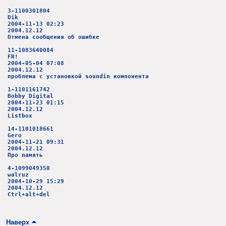
3-1100301804
Dik
2004-11-13 02:23
2004.12.12
Отмена сообщения об ошибке
11-1083640084
FR!
2004-05-04 07:08
2004.12.12
проблема с установкой soundin компонента
1-1101161742
Bobby Digital
2004-11-23 01:15
2004.12.12
Listbox
14-1101018661
Gero
2004-11-21 09:31
2004.12.12
Про память
4-1099049350
walruz
2004-10-29 15:29
2004.12.12
Ctrl+alt+del
Наверх