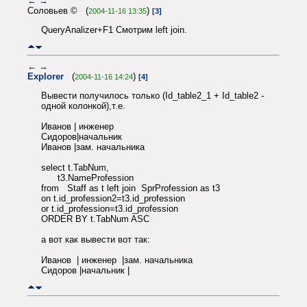
←
→
Соловьев © (
)
2004-11-16 13:35
[3]
QueryAnalizer+F1 Смотрим left join.
←
→
Explorer
(
)
2004-11-16 14:24
[4]
Вывести получилось только (Id_table2_1 + Id_table2 -
одной колонкой),т.е.
Иванов | инженер
Сидоров|начальник
Иванов |зам. начальника
select t.TabNum,
t3.NameProfession
from Staff as t left join SprProfession as t3
on t.id_profession2=t3.id_profession
or t.id_profession=t3.id_profession
ORDER BY t.TabNum ASC
а вот как вывести вот так:
Иванов | инженер |зам. начальника
Сидоров |начальник |
←
→