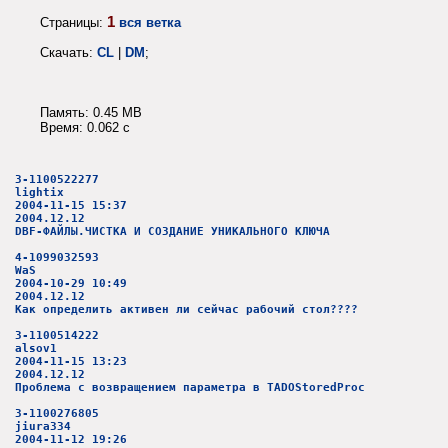
1
Страницы:
вся ветка
Скачать:
CL
|
DM
;
Память: 0.45 MB
Время: 0.062 c
3-1100522277
lightix
2004-11-15 15:37
2004.12.12
DBF-ФАЙЛЫ.ЧИСТКА И СОЗДАНИЕ УНИКАЛЬНОГО КЛЮЧА
4-1099032593
WaS
2004-10-29 10:49
2004.12.12
Как определить активен ли сейчас рабочий стол????
3-1100514222
alsov1
2004-11-15 13:23
2004.12.12
Проблема с возвращением параметра в TADOStoredProc
3-1100276805
jiura334
2004-11-12 19:26