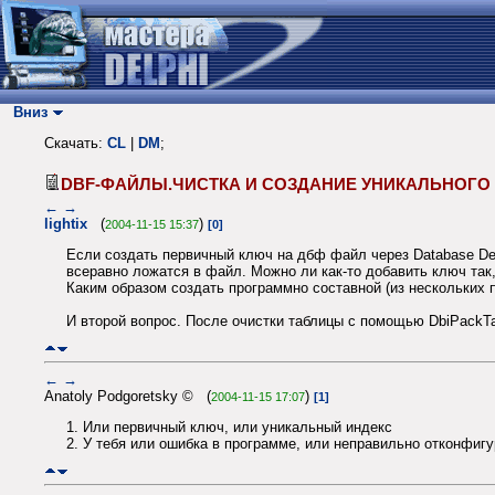
Вниз
Скачать:
CL
|
DM
;
DBF-ФАЙЛЫ.ЧИСТКА И СОЗДАНИЕ УНИКАЛЬНОГ
←
→
lightix
(
)
2004-11-15 15:37
[0]
Если создать первичный ключ на дбф файл через Database Des
всеравно ложатся в файл. Можно ли как-то добавить ключ так
Каким образом создать программно составной (из нескольких 
И второй вопрос. После очистки таблицы с помощью DbiPackTa
←
→
Anatoly Podgoretsky © (
)
2004-11-15 17:07
[1]
1. Или первичный ключ, или уникальный индекс
2. У тебя или ошибка в программе, или неправильно отконфиг