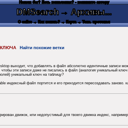
Нашли баг? Есть пожелания? - напишите автору
DMSearch
→ Архивы...
О сайте
→ Как искать?
→ Карта
→ Текс. протокол
О КЛЮЧА
Найти похожие ветки
ktop выходит, что добавлять в файл абсолютно идентичные записи можн
, чтобы эти записи даже не писались в файл (аналогия уникальный клю
полей) уникальный ключ на таблицу?
ble индексный файл портится и его приходится пересоздавать заново. к
урирован движок, или недопустимый для твоего движка индекс, наприме