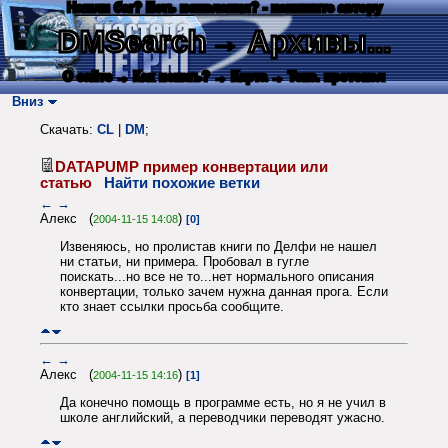
Нашли баг? Есть пожелания? - напишите автору
DMSearch
→ Архивы...
О сайте
→ Как искать?
→ Карта
→ Текс. протокол
Вниз
Скачать:
CL
|
DM
;
DATAPUMP пример конвертации или
статью
Найти похожие ветки
←
→
Алекс (
)
2004-11-15 14:08
[0]
Извеняюсь, но пролистав книги по Делфи не нашел
ни статьи, ни примера. Пробовал в гугле
поискать...но все не то...нет нормального описания
конвертации, только зачем нужна данная прога. Если
кто знает ссылки просьба сообщите.
←
→
Алекс (
)
2004-11-15 14:16
[1]
Да конечно помощь в программе есть, но я не учил в
школе английский, а переводчики переводят ужасно.