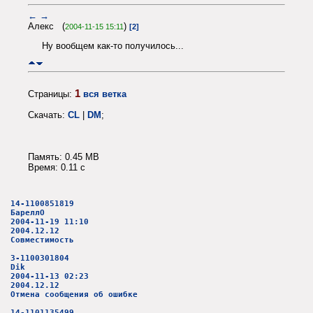
←
→
Алекс (
)
2004-11-15 15:11
[2]
Ну вообщем как-то получилось...
1
Страницы:
вся ветка
Скачать:
CL
|
DM
;
Память: 0.45 MB
Время: 0.11 c
14-1100851819
БареллО
2004-11-19 11:10
2004.12.12
Совместимость
3-1100301804
Dik
2004-11-13 02:23
2004.12.12
Отмена сообщения об ошибке
14-1101135499