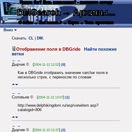
Нашли баг? Есть пожелания? - напишите автору
DMSearch
→ Архивы...
О сайте
→ Как искать?
→ Карта
→ Текс. протокол
Вниз
Скачать:
CL
|
DM
;
Отображение поля в DBGride
Найти похожие
ветки
←
→
Дырчик © (
)
2004-11-12 12:52
[0]
Как в DBGride отобразить значение varchar поля в
несколько строк, с переносом по словам
←
→
Соловьев © (
)
2004-11-12 13:07
[1]
http://www.delphikingdom.ru/asp/viewitem.asp?
catalogid=806
←
→
Дырчик © (
)
2004-11-15 12:37
[2]