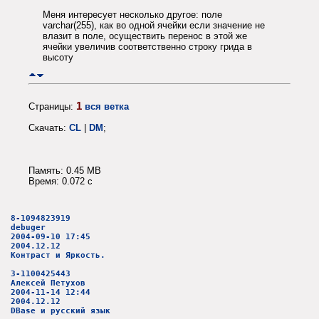
Меня интересует несколько другое: поле
varchar(255), как во одной ячейки если значение не
влазит в поле, осуществить перенос в этой же
ячейки увеличив соответственно строку грида в
высоту
1
Страницы:
вся ветка
Скачать:
CL
|
DM
;
Память: 0.45 MB
Время: 0.072 c
8-1094823919
debuger
2004-09-10 17:45
2004.12.12
Контраст и Яркость.
3-1100425443
Алексей Петухов
2004-11-14 12:44
2004.12.12
DBase и русский язык