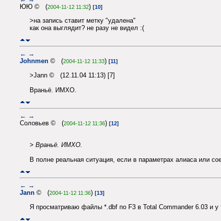
ЮЮ © (
)
2004-11-12 11:32
[10]
>на запись ставит метку "удалена"
как она выглядит? не разу не видел :(
←
→
Johnmen
© (
)
2004-11-12 11:33
[11]
>Jann © (12.11.04 11:13) [7]
Враньё. ИМХО.
←
→
Соловьев © (
)
2004-11-12 11:36
[12]
> Враньё. ИМХО.
В полне реальная ситуация, если в параметрах алиаса или со
←
→
Jann
© (
)
2004-11-12 11:36
[13]
Я просматриваю файлы *.dbf по F3 в Total Commander 6.03 и у 