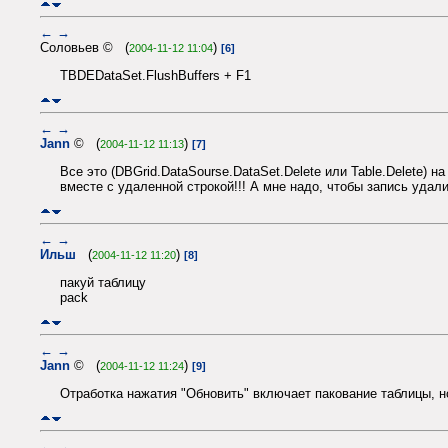
←
→
Соловьев © (
)
2004-11-12 11:04
[6]
TBDEDataSet.FlushBuffers + F1
←
→
Jann
© (
)
2004-11-12 11:13
[7]
Все это (DBGrid.DataSourse.DataSet.Delete или Table.Delete) 
вместе с удаленной строкой!!! А мне надо, чтобы запись удал
←
→
Ильш
(
)
2004-11-12 11:20
[8]
пакуй таблицу
pack
←
→
Jann
© (
)
2004-11-12 11:24
[9]
Отработка нажатия "Обновить" включает пакование таблицы, н
←
→