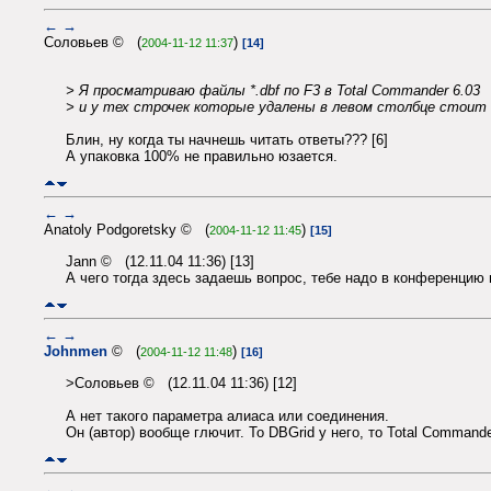
←
→
Соловьев © (
)
2004-11-12 11:37
[14]
> Я просматриваю файлы *.dbf по F3 в Total Commander 6.03
> и у тех строчек которые удалены в левом столбце стоит "
Блин, ну когда ты начнешь читать ответы??? [6]
А упаковка 100% не правильно юзается.
←
→
Anatoly Podgoretsky © (
)
2004-11-12 11:45
[15]
Jann © (12.11.04 11:36) [13]
А чего тогда здесь задаешь вопрос, тебе надо в конференцию 
←
→
Johnmen
© (
)
2004-11-12 11:48
[16]
>Соловьев © (12.11.04 11:36) [12]
А нет такого параметра алиаса или соединения.
Он (автор) вообще глючит. То DBGrid у него, то Total Commander
←
→