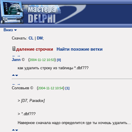
Вниз
Скачать:
CL
|
DM
;
даление строчки
Найти похожие ветки
←
→
Jann
© (
)
2004-11-12 10:53
[0]
как удалить строку из таблицы *.dbf???
←
→
Соловьев © (
)
2004-11-12 10:54
[1]
> [D7, Paradox]
> *.dbf???
Наверное сначала надо определится где ты хочешь удалить...