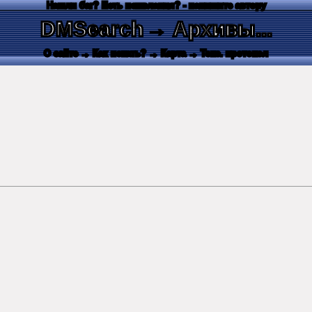
Нашли баг? Есть пожелания? - напишите автору
DMSearch
→ Архивы...
О сайте
→ Как искать?
→ Карта
→ Текс. протокол