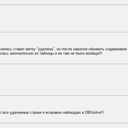
на запись ставит метку "удалена", но после нажатия обновить содержимо
илась окончательно из таблицы и ее там не было вообще!!!
о все удаленные строки я всеравно наблюдаю в DBGrid-е!!!