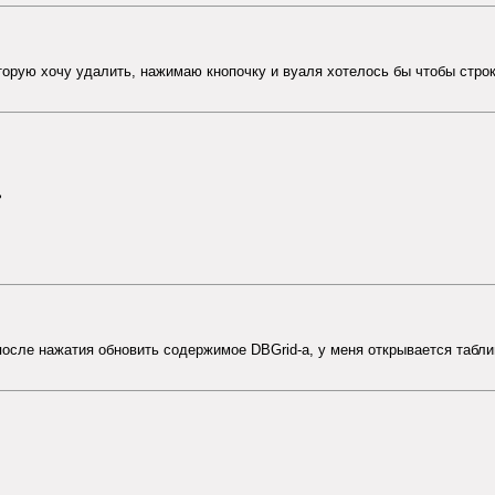
торую хочу удалить, нажимаю кнопочку и вуаля хотелось бы чтобы строк
ь
о после нажатия обновить содержимое DBGrid-а, у меня открывается табл