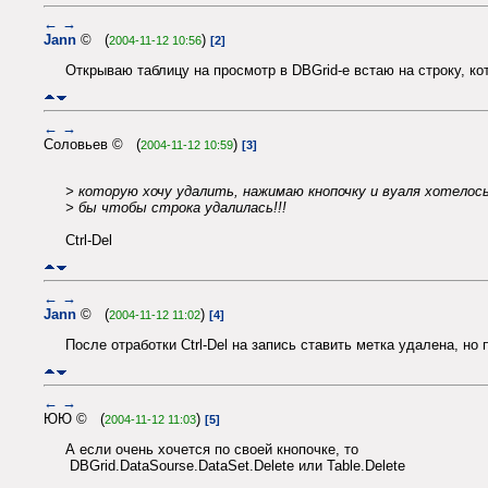
←
→
Jann
© (
)
2004-11-12 10:56
[2]
Открываю таблицу на просмотр в DBGrid-е встаю на строку, ко
←
→
Соловьев © (
)
2004-11-12 10:59
[3]
> которую хочу удалить, нажимаю кнопочку и вуаля хотелос
> бы чтобы строка удалилась!!!
Ctrl-Del
←
→
Jann
© (
)
2004-11-12 11:02
[4]
После отработки Ctrl-Del на запись ставить метка удалена, н
←
→
ЮЮ © (
)
2004-11-12 11:03
[5]
А если очень хочется по своей кнопочке, то
DBGrid.DataSourse.DataSet.Delete или Table.Delete