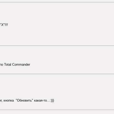
Х"!!!
по Total Commander
, кнопка "Обновить" какая-то...:)))