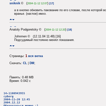
sniknik
© (
)
2004-11-12 12:07
[17]
а в кнопке обновить пакование по его словам, после которой в
вранье. (наглое) имхо.
←
→
Anatoly Podgoretsky © (
)
2004-11-12 12:20
[18]
Johnmen © (12.11.04 11:48) [16]
Подсудимый постоянно менял показания.
1
Страницы:
вся ветка
Скачать:
CL
|
DM
;
Память: 0.48 MB
Время: 0.042 c
14-1100943955
cyborg
2004-11-20 12:45
2004.12.12
Обхохотаться можно :)