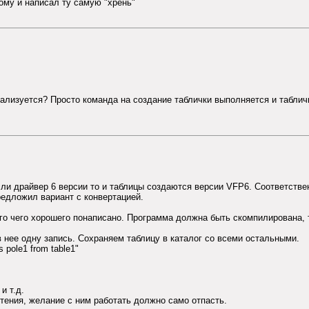
ому и написал ту самую "хрень"
ализуется? Просто команда на создание таблички выполняется и табличк
ли драйвер 6 версии то и таблицы создаются версии VFP6. Соответствен
редложил вариант с конвертацией.
го чего хорошего понаписано. Программа должна быть скомпилирована, т
в нее одну запись. Сохраняем таблицу в каталог со всеми остальными.
 pole1 from table1"
и т.д.
чтения, желание с ним работать должно само отпасть.