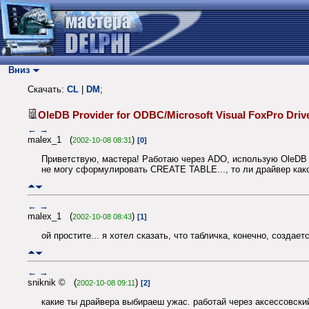
Вниз
Скачать:
CL
|
DM
;
OleDB Provider for ODBC/Microsoft Visual FoxPro Dri
←
→
malex_1 (
)
2002-10-08 08:31
[0]
Приветствую, мастера! Работаю через ADO, использую OleDB P
не могу сформулировать CREATE TABLE..., то ли драйвер како
←
→
malex_1 (
)
2002-10-08 08:43
[1]
ой простите... я хотел сказать, что табличка, конечно, создае
←
→
sniknik © (
)
2002-10-08 09:11
[2]
какие ты драйвера выбираеш ужас. работай через аксессовский