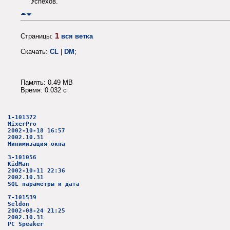
Успехов.
1
Страницы:
вся ветка
Скачать:
CL
|
DM
;
Память: 0.49 MB
Время: 0.032 c
1-101372
MixerPro
2002-10-18 16:57
2002.10.31
Минимизация окна
3-101056
KidMan
2002-10-11 22:36
2002.10.31
SQL параметры и дата
7-101539
Seldon
2002-08-24 21:25
2002.10.31
PC Speaker