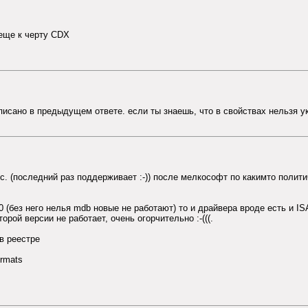
 еще к черту CDX
писано в предыдущем ответе. если ты знаешь, что в свойствах нельзя ук
с. (последний раз поддерживает :-)) после мелкософт по какимто полит
 (без него нелья mdb новые не работают) то и драйвера вроде есть и ISA
орой версии не работает, очень огорчительно :-(((.
в реестре
rmats