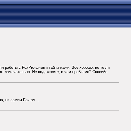
ля работы с FoxPro-шными табличками. Все хорошо, но то ли
ют замечательно. Не подскажете, в чем проблема? Спасибо
ю, ни самим Fox-ом...