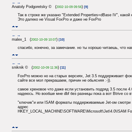
←
→
Anatoly Podgoretsky © (
)
2002-10-09 09:56
[9]
Так в строке же указано "Extended Properties=dBase IV", какой
Это далеко не Visual FoxPro и даже не FoxPro
←
→
malex_1 (
)
2002-10-09 10:07
[10]
спасибо, конечно, за замечание. но ты хорошо читаешь, что на
←
→
sniknik © (
)
2002-10-09 11:36
[11]
FoxPro можно но на старых версиях, Jet 3.5 поддерживает фок
сайте все мол прекрашаем, причин не обьясняя :-)).
самое хреновое что даже если установить подряд 3.5 после 4.0
надеюсь. Но вообше мне dbf без разницы пока а вот Btrive со вт
"ключик"и или ISAM форматы поддерживаемые Jet-ом смотри 
адрес
HKEY_LOCAL_MACHINE\SOFTWARE\Microsoft\Jet\4.0\ISAM Fo