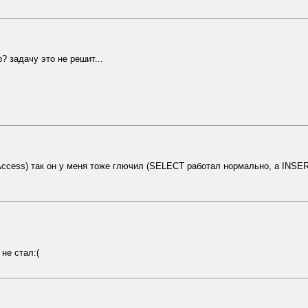
? задачу это не решит...
 Access) так он у меня тоже глючил (SELECT работал нормально, а INS
не стал:(