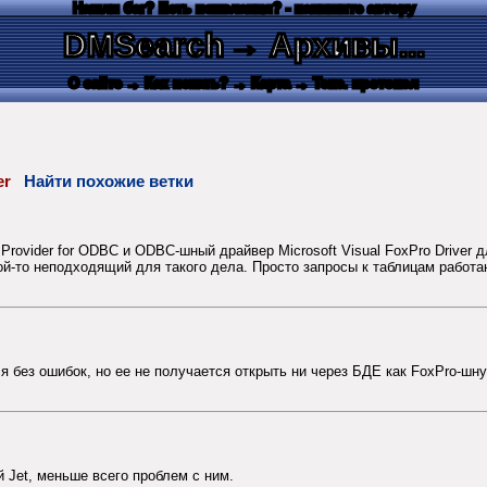
Нашли баг? Есть пожелания? - напишите автору
DMSearch
→ Архивы...
О сайте
→ Как искать?
→ Карта
→ Текс. протокол
ver
Найти похожие ветки
rovider for ODBC и ODBC-шный драйвер Microsoft Visual FoxPro Driver д
й-то неподходящий для такого дела. Просто запросы к таблицам работа
тся без ошибок, но ее не получается открыть ни через БДЕ как FoxPro-шну
 Jet, меньше всего проблем с ним.