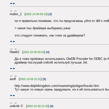
←
→
malex_1 (
)
2002-10-08 09:24
[3]
но я правильно понимаю, что ты предлагаешь уйти от dbf к mdb
> какие ты драйвера выбираеш ужас
это следует понимать, как глюк за драйвером?
←
→
Hawk2 (
)
2002-10-08 09:54
[4]
Да я тоже пробовал использовать OleDB Provider for ODBC (и
драйвер послушай sniknik используй лучьше Jet.
←
→
asdf (
)
2002-10-08 10:31
[5]
http://www.delphikingdom.com/mastering/poligon/foxole.htm
Тут какую то новую хрень придумали, но я ей пользоваться бы 
←
→
sniknik © (
)
2002-10-08 21:33
[6]