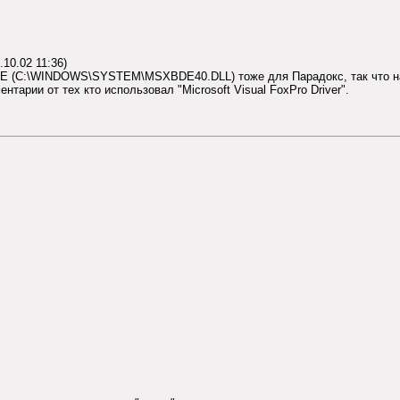
10.02 11:36)
BDE (C:\WINDOWS\SYSTEM\MSXBDE40.DLL) тоже для Парадокс, так что на
арии от тех кто использовал "Microsoft Visual FoxPro Driver".