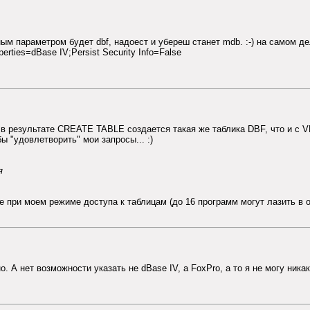
м параметром будет dbf, надоест и убереш станет mdb. :-) на самом дел
erties=dBase IV;Persist Security Info=False
от в результате CREATE TABLE создается такая же таблика DBF, что и с 
ы "удовлетворить" мои запросы... :)
я
ее при моем режиме доступа к таблицам (до 16 программ могут лазить в 
но. А нет возможности указать не dBase IV, a FoxPro, а то я не могу ник