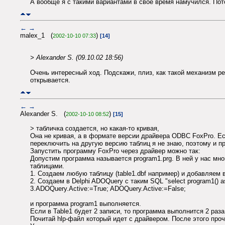
А вообще я с такими вариантами в своё время намучился. Пот
←
→
malex_1 (
)
2002-10-10 07:33
[14]
> Alexander S. (09.10.02 18:56)
Очень интересный ход. Подскажи, плиз, как такой механизм ре
открывается.
←
→
Alexander S. (
)
2002-10-10 08:52
[15]
> табличка создается, но какая-то кривая,
Она не кривая, а в формате версии драйвера ODBC FoxPro. Ес
переключить на другую версию таблиц я не знаю, поэтому и п
Запустить программу FoxPro через драйвер можно так:
Допустим программа называется program1.prg. В ней у нас мно
таблицами.
1. Создаем любую таблицу (table1.dbf например) и добавляем 
2. Создаем в Delphi ADOQuery с таким SQL "select program1() as
3.ADOQuery.Active:=True; ADOQuery.Active:=False;
и программа program1 выполняется.
Если в Table1 будет 2 записи, то программа выполнится 2 раза 
Почитай hlp-файл который идет с драйвером. После этого про