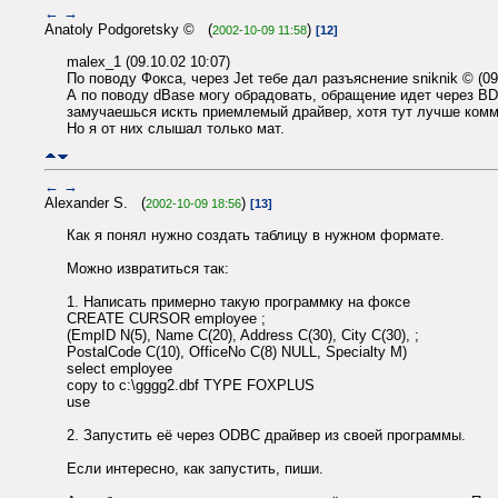
←
→
Anatoly Podgoretsky © (
)
2002-10-09 11:58
[12]
malex_1 (09.10.02 10:07)
По поводу Фокса, через Jet тебе дал разъяснение sniknik © (09.
А по поводу dBase могу обрадовать, обращение идет через 
замучаешься искть приемлемый драйвер, хотя тут лучше коммент
Но я от них слышал только мат.
←
→
Alexander S. (
)
2002-10-09 18:56
[13]
Как я понял нужно создать таблицу в нужном формате.
Можно извратиться так:
1. Написать примерно такую программку на фоксе
CREATE CURSOR employee ;
(EmpID N(5), Name C(20), Address C(30), City C(30), ;
PostalCode C(10), OfficeNo C(8) NULL, Specialty M)
select employee
copy to c:\gggg2.dbf TYPE FOXPLUS
use
2. Запустить её через ODBC драйвер из своей программы.
Если интересно, как запустить, пиши.