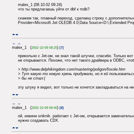
malex_1 (08.10.02 09:24)
что ты предлагаешь уйти от dbf к mdb?
скажем так, плавный переход. сделаеш строку с дополнительны
Provider=Microsoft.Jet.OLEDB.4.0;Data Source=D:\;Extended Prop
←
→
malex_1 (
)
2002-10-09 08:25
[7]
прикольно с Jet-ом, не знал такой штучки, спасибо. Только в
не открывается. Похоже, что нет такого драйвера в ODBC, чтоб
> http://www.delphikingdom.com/mastering/poligon/foxole.htm
> Тут какую то новую хрень придумали, но я ей пользоватьс
> бы не стал:(
эту штуку я видел, вот только не хочется закладываться на н
←
→
malex_1 (
)
2002-10-09 09:40
[8]
ой, извини sniknik. работает с Jet-ом, открывается замечатель
нужно создавать CDX.