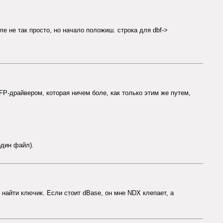
е не так просто, но начало положиш. строка для dbf->
VFP-драйвером, которая ничем боле, как только этим же путем,
один файл).
ак найти ключик. Если стоит dBase, он мне NDX клепает, а