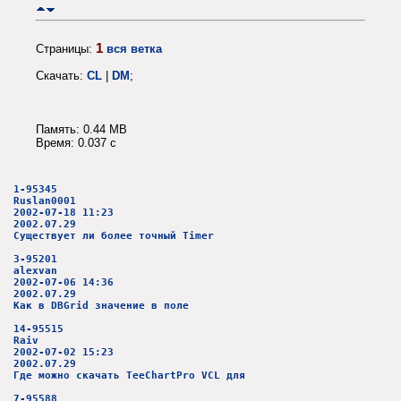
1
Страницы:
вся ветка
Скачать:
CL
|
DM
;
Память: 0.44 MB
Время: 0.037 c
1-95345
Ruslan0001
2002-07-18 11:23
2002.07.29
Существует ли более точный Timer
3-95201
alexvan
2002-07-06 14:36
2002.07.29
Как в DBGrid значение в поле
14-95515
Raiv
2002-07-02 15:23
2002.07.29
Где можно скачать TeeChartPro VCL для
7-95588