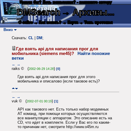
Нашли баг? Есть пожелания? - напишите автору
DMSearch
→ Архивы...
О сайте
→ Как искать?
→ Карта
→ Текс. протокол
Вниз
Скачать:
CL
|
DM
;
Где взять api для написания прог для
мобильника (siemens me45)?
Найти похожие
ветки
←
→
raiks © (
)
2002-06-29 14:28
[0]
Где взять api для написания прог для этого
мобильника и описалово (если таковое есть)?
←
→
vuk © (
)
2002-07-01 00:19
[1]
API как такового нет. Есть только набор модемных
AT команд, при помощи которых осуществляются
все манипуляции с аппаратом. Это описание есть на
CD, что идет в комплекте. Если у Вас его по каким-
то причинам нет, смотрите http://www.o45m.ru