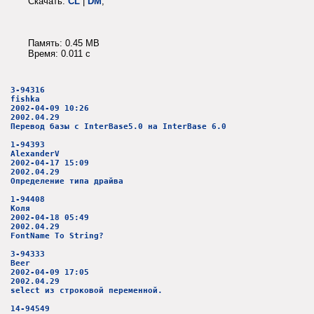
Скачать:
CL
|
DM
;
Память: 0.45 MB
Время: 0.011 c
3-94316
fishka
2002-04-09 10:26
2002.04.29
Перевод базы с InterBase5.0 на InterBase 6.0
1-94393
AlexanderV
2002-04-17 15:09
2002.04.29
Определение типа драйва
1-94408
Коля
2002-04-18 05:49
2002.04.29
FontName To String?
3-94333
Beer
2002-04-09 17:05
2002.04.29
select из строковой переменной.
14-94549