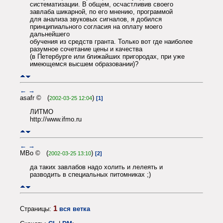
систематизации. В общем, осчастливив своего
завлаба шикарной, по его мнению, программой
для анализа звуковых сигналов, я добился
принципиального согласия на оплату моего
дальнейшего
обучения из средств гранта. Только вот где наиболее
разумное сочетание цены и качества
(в Петербурге или ближайших пригородах, при уже
имеющемся высшем образовании)?
←
→
asafr © (
)
2002-03-25 12:04
[1]
ЛИТМО
http://www.ifmo.ru
←
→
MBo © (
)
2002-03-25 13:10
[2]
да таких завлабов надо холить и лелеять и
разводить в специальных питомниках ;)
1
Страницы:
вся ветка