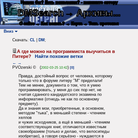
Нашли баг? Есть пожелания? - напишите автору
DMSearch
→ Архивы...
О сайте
→ Как искать?
→ Карта
→ Текс. протокол
Вниз
Скачать:
CL
|
DM
;
А где можно на программиста выучиться в
Питере?
Найти похожие ветки
←
→
PVOzerski © (
)
2002-03-25 10:42
[0]
Правда, достойный вопрос от человека, которому
только что в форуме литеру "М" приделали!
Тем не менее, документа о том, что я умею
программировать, у меня до сих пор нет, не
считая сданного кандидатского экзамена по
информатике (отнюдь не как по основному
предмету).
Да и знания мои, приобретенные, в основном,
методом "тыка", в меньшей степени - чтением
хелпов
и чужих исходников, а ещё в меньшей - чтением
соответствующих книг, отличаются известным
своеобразием (только и делаю, что велосипеды
изобретаю), а говоря серьёзно - нуждаются в