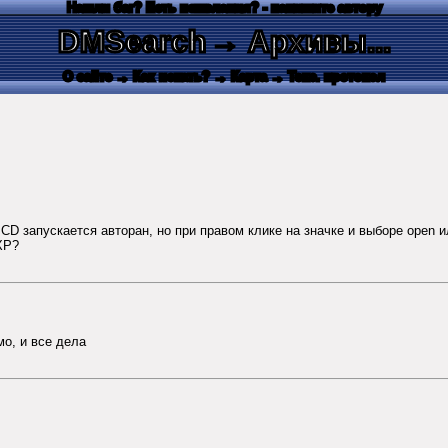
Нашли баг? Есть пожелания? - напишите автору
DMSearch
→ Архивы...
О сайте
→ Как искать?
→ Карта
→ Текс. протокол
D запускается авторан, но при правом клике на значке и выборе open ил
XP?
о, и все дела