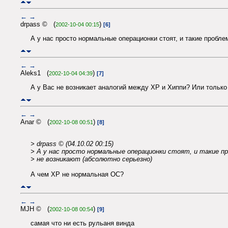
←
→
drpass © (
)
2002-10-04 00:15
[6]
А у нас просто нормальные операционки стоят, и такие пробле
←
→
Aleks1 (
)
2002-10-04 04:39
[7]
А у Вас не возникает аналогий между XP и Хиппи? Или только 
←
→
Anar © (
)
2002-10-08 00:51
[8]
> drpass © (04.10.02 00:15)
> А у нас просто нормальные операционки стоят, и такие п
> не возникают (абсолютно серьезно)
А чем XP не нормальная ОС?
←
→
MJH © (
)
2002-10-08 00:54
[9]
cамая что ни есть рульаня винда