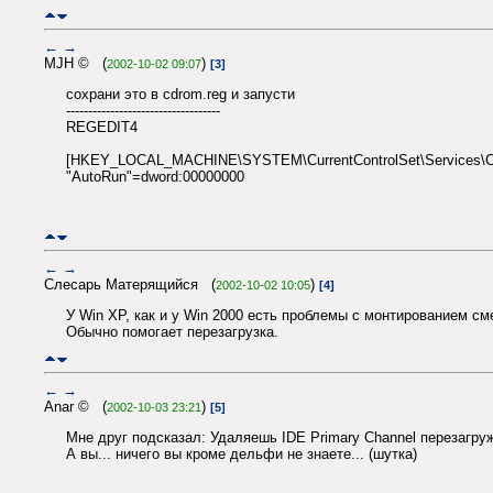
←
→
MJH © (
)
2002-10-02 09:07
[3]
сохрани это в cdrom.reg и запусти
-----------------------------------
REGEDIT4
[HKEY_LOCAL_MACHINE\SYSTEM\CurrentControlSet\Services\C
"AutoRun"=dword:00000000
←
→
Слесарь Матерящийся (
)
2002-10-02 10:05
[4]
У Win XP, как и у Win 2000 есть проблемы с монтированием см
Обычно помогает перезагрузка.
←
→
Anar © (
)
2002-10-03 23:21
[5]
Мне друг подсказал: Удаляешь IDE Primary Channel перезагру
А вы... ничего вы кроме дельфи не знаете... (шутка)