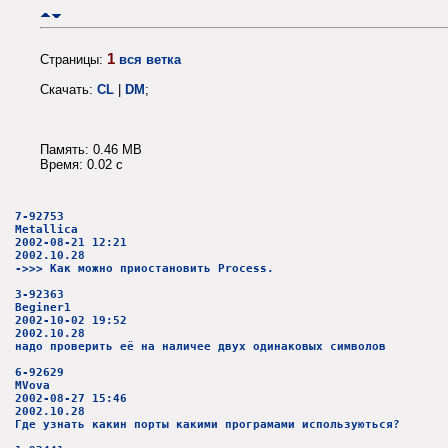
1
Страницы:
вся ветка
Скачать:
CL
|
DM
;
Память: 0.46 MB
Время: 0.02 c
7-92753
Metallica
2002-08-21 12:21
2002.10.28
->>> Как можно приостановить Process.
3-92363
Beginer1
2002-10-02 19:52
2002.10.28
надо проверить её на наличее двух одинаковых символов
6-92629
MVova
2002-08-27 15:46
2002.10.28
Где узнать какин порты какими програмами используються?