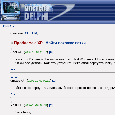
Вниз
Скачать:
CL
|
DM
;
Проблема с XP
Найти похожие ветки
←
→
Anar © (
)
2002-10-01 23:37
[0]
Что-то XP глючит. Не открывается Cd-ROM папка. При вставке C
98-ой всё делать. Как это устранить исключая переустановку 
←
→
drpass © (
)
2002-10-02 00:10
[1]
Можно не переустанавливать. Можно просто понести это дерьм
←
→
Anar © (
)
2002-10-02 08:48
[2]
Very funny