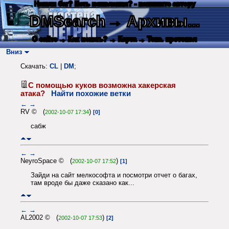
Нашли баг? Есть пожелания? - напишите автору
DMSearch
→ Архивы...
О сайте
→ Как искать?
→ Карта
→ Текс. протокол
Вниз
Скачать:
CL
|
DM
;
С помощью куков возможна хакерская
атака?
Найти похожие ветки
←
→
RV © (
)
2002-10-07 17:34
[0]
сабж
←
→
NeyroSpace © (
)
2002-10-07 17:52
[1]
Зайди на сайт мелкософта и посмотри отчет о багах,
там вроде бы даже сказано как...
←
→
AL2002 © (
)
2002-10-07 17:53
[2]