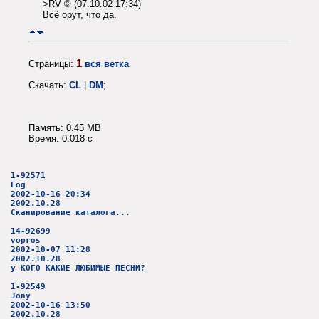
>RV © (07.10.02 17:34)
Всё орут, что да.
1
Страницы:
вся ветка
Скачать:
CL
|
DM
;
Память: 0.45 MB
Время: 0.018 c
1-92571
Fog
2002-10-16 20:34
2002.10.28
Сканирование каталога...
14-92699
vopros
2002-10-07 11:28
2002.10.28
у КОГО КАКИЕ ЛЮБИМЫЕ ПЕСНИ?
1-92549
Jony
2002-10-16 13:50
2002.10.28