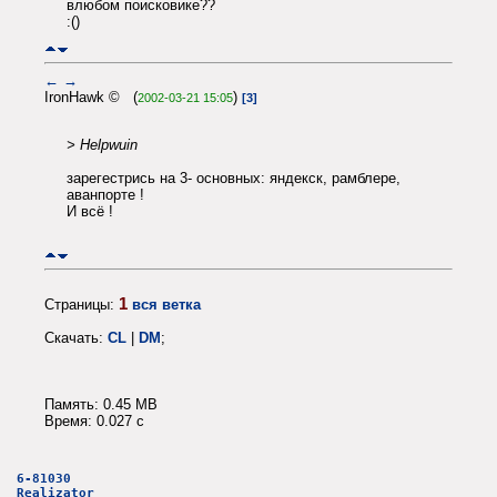
влюбом поисковике??
:()
←
→
IronHawk © (
)
2002-03-21 15:05
[3]
> Helpwuin
зарегестрись на 3- основных: яндекск, рамблере,
аванпорте !
И всё !
1
Страницы:
вся ветка
Скачать:
CL
|
DM
;
Память: 0.45 MB
Время: 0.027 c
6-81030
Realizator