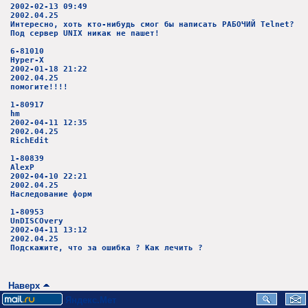
2002-02-13 09:49
2002.04.25
Интересно, хоть кто-нибудь смог бы написать РАБОЧИЙ Telnet?
Под сервер UNIX никак не пашет!
6-81010
Hyper-X
2002-01-18 21:22
2002.04.25
помогите!!!!
1-80917
hm
2002-04-11 12:35
2002.04.25
RichEdit
1-80839
AlexP
2002-04-10 22:21
2002.04.25
Наследование форм
1-80953
UnDISCOvery
2002-04-11 13:12
2002.04.25
Подскажите, что за ошибка ? Как лечить ?
Наверх