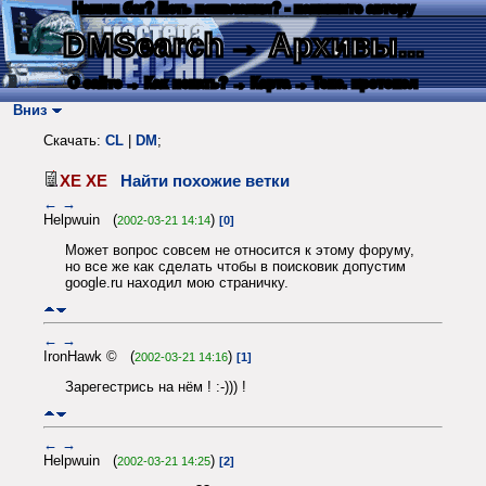
Нашли баг? Есть пожелания? - напишите автору
DMSearch
→ Архивы...
О сайте
→ Как искать?
→ Карта
→ Текс. протокол
Вниз
Скачать:
CL
|
DM
;
ХЕ ХЕ
Найти похожие ветки
←
→
Helpwuin (
)
2002-03-21 14:14
[0]
Может вопрос совсем не относится к этому форуму,
но все же как сделать чтобы в поисковик допустим
google.ru находил мою страничку.
←
→
IronHawk © (
)
2002-03-21 14:16
[1]
Зарегестрись на нём ! :-))) !
←
→
Helpwuin (
)
2002-03-21 14:25
[2]