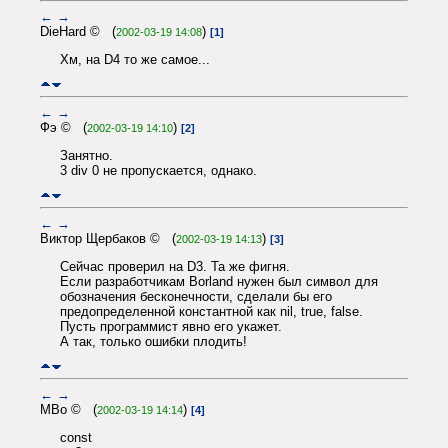
←
→
DieHard © (
)
2002-03-19 14:08
[1]
Хм, на D4 то же самое...
←
→
Фэ © (
)
2002-03-19 14:10
[2]
Занятно.
3 div 0 не пропускается, однако.
←
→
Виктор Щербаков © (
)
2002-03-19 14:13
[3]
Сейчас проверил на D3. Та же фигня.
Если разработчикам Borland нужен был символ для
обозначения бесконечности, сделали бы его
предопределенной константной как nil, true, false.
Пусть программист явно его укажет.
А так, только ошибки плодить!
←
→
MBo © (
)
2002-03-19 14:14
[4]
const