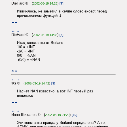
DieHard © (
)
2002-03-19 14:25
[7]
Извиняюсь, не заметил в хелпе слово except перед
пречислением функций :)
←
→
DieHard © (
)
2002-03-19 14:35
[8]
Итак, константы от Borland
1/0 = +INF
-1/0 = -INF
0/0 = -NAN
-(0/0) = +NAN
←
→
Фэ © (
)
2002-03-19 14:42
[9]
Насчет NAN известно, а вот INF первый раз
попалась
←
→
Иван Шихалев © (
)
2002-03-19 21:20
[10]
Эти константы правда у Borland определены? А то,
AFAIK, они замечательно определены в ассемблере