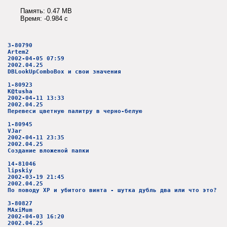
Память: 0.47 MB
Время: -0.984 c
3-80790
Artem2
2002-04-05 07:59
2002.04.25
DBLookUpComboBox и свои значения
1-80923
K@tusha
2002-04-11 13:33
2002.04.25
Перевеси цветную палитру в черно-белую
1-80945
VJar
2002-04-11 23:35
2002.04.25
Создание вложеной папки
14-81046
lipskiy
2002-03-19 21:45
2002.04.25
По поводу XP и убитого винта - шутка дубль два или что это?
3-80827
MAxiMum
2002-04-03 16:20
2002.04.25