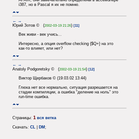
i387, но в Pascal я их не помню.
←
→
Юрий Зотов © (
)
2002-03-19 21:26
[11]
Век живи - век учись...
Интересно, а опция overflow checking {$Q+} на это
как-то влияет, или нет?
←
→
Anatoly Podgoretsky © (
)
2002-03-19 21:54
[12]
Виктор Щербаков © (19.03.02 13:44)
Глюка нет все нормально, ситуация разрешается на
стадии компиляции, а ошибка "деление на ноль" это
run-time ошибка.
1
Страницы:
вся ветка
Скачать:
CL
|
DM
;