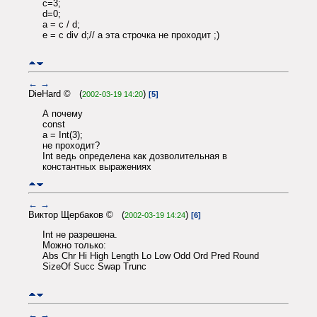
c=3;
d=0;
a = c / d;
e = c div d;// а эта строчка не проходит ;)
←
→
DieHard © (
)
2002-03-19 14:20
[5]
А почему
const
a = Int(3);
не проходит?
Int ведь определена как дозволительная в
константных выражениях
←
→
Виктор Щербаков © (
)
2002-03-19 14:24
[6]
Int не разрешена.
Можно только:
Abs Chr Hi High Length Lo Low Odd Ord Pred Round
SizeOf Succ Swap Trunc
←
→