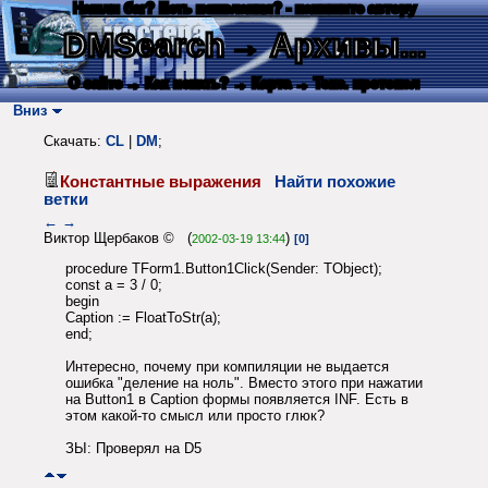
Нашли баг? Есть пожелания? - напишите автору
DMSearch
→ Архивы...
О сайте
→ Как искать?
→ Карта
→ Текс. протокол
Вниз
Скачать:
CL
|
DM
;
Константные выражения
Найти похожие
ветки
←
→
Виктор Щербаков © (
)
2002-03-19 13:44
[0]
procedure TForm1.Button1Click(Sender: TObject);
const a = 3 / 0;
begin
Caption := FloatToStr(a);
end;
Интересно, почему при компиляции не выдается
ошибка "деление на ноль". Вместо этого при нажатии
на Button1 в Caption формы появляется INF. Есть в
этом какой-то смысл или просто глюк?
ЗЫ: Проверял на D5