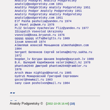
Anatoly­ Podogret Anatoly Podgoretsky
anatoly@podgoretsky.com 1951
Anat0ly P0dg0r3tsky Anatoly Podgoretsky 1951
Anatoly Podgor Anatoly Podgoretsky 1951
Anatoly Podgoretsky Anatoly Podgoretsky
anatoly@podgoretsky.com 1951
Elf Pasha pashulia@yandex.ru 1974
pc Pavel pc@wom.ru 1978
FLIZ Solopov Vyacheslav fliz@yandex.ru 1977
IDispatch Vsevolod Ukrainsky
vsevolod@bsea.bryansk.ru 1976
qqqqq qqqqq stfs@belgtts.ru 1989
Izyum Алексей 1974
AlmenHak Алексей Меньшиков almenhak@msn.com
1984
Sergant Беленков Сергей selena@mirny.sakha.ru
1972
bogdan_lv Богдан Шахаев bogdan@paycash.lv 1980
В.К. Валерий Карибжанов valerik@mail.kz 1978
phantom2040 Дмитрий phantom2040@rambler.ru
1976
Aroch Иван nightgod@narod.ru 1985
GydruS Можаровский Григорий Сергеевич
gscool@newmail.ru 1983
sany саня posholvon@mail.ru 1984
←
→
Anatoly Podgoretsky © (
)
2002-10-05 16:44
[10]