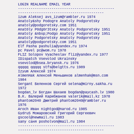
LOGIN REALNAME EMAIL YEAR
----------------------------------------------
-----------------------------------------
izum Aleksej avs_izum@rambler.ru 1974
Anatoly&shy Podogre Anatoly Podgoretsky
anatoly@podgoretsky.com 1951
Anat0ly P0dg0r3tsky Anatoly Podgoretsky 1951
Anatoly &nbsp;Podgo Anatoly Podgoretsky 1951
Anatoly Podgoretsky Anatoly Podgoretsky
anatoly@podgoretsky.com 1951
Elf Pasha pashulia@yandex.ru 1974
pc Pavel pc@wom.ru 1978
FLIZ Solopov Vyacheslav fliz@yandex.ru 1977
IDispatch Vsevolod Ukrainsky
vsevolod@bsea.bryansk.ru 1976
qqqqq qqqqq stfs@belgtts.ru 1989
Izyum Алексей 1974
AlmenHak Алексей Меньшиков almenhak@msn.com
1984
Sergant Беленков Сергей selena@mirny.sakha.ru
1972
bogdan_lv Богдан Шахаев bogdan@paycash.lv 1980
В.К. Валерий Карибжанов valerik@mail.kz 1978
phantom2040 Дмитрий phantom2040@rambler.ru
1976
Aroch Иван nightgod@narod.ru 1985
GydruS Можаровский Григорий Сергеевич
gscool@newmail.ru 1983
sany саня posholvon@mail.ru 1984
----------------------------------------------
-----------------------------------------