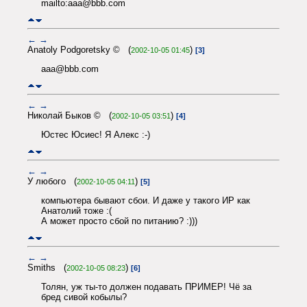
mailto:aaa@bbb.com
←
→
Anatoly Podgoretsky © (
)
2002-10-05 01:45
[3]
aaa@bbb.com
←
→
Николай Быков © (
)
2002-10-05 03:51
[4]
Юстес Юсиес! Я Алекс :-)
←
→
У любого (
)
2002-10-05 04:11
[5]
компьютера бывают сбои. И даже у такого ИР как
Анатолий тоже :(
А может просто сбой по питанию? :)))
←
→
Smiths (
)
2002-10-05 08:23
[6]
Толян, уж ты-то должен подавать ПРИМЕР! Чё за
бред сивой кобылы?