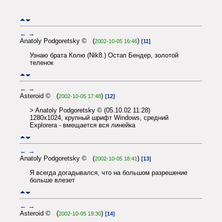
←
→
Anatoly Podgoretsky © (
)
2002-10-05 16:46
[11]
Узнаю брата Колю (Nik8.) Остап Бендер, золотой
теленок
←
→
Asteroid © (
)
2002-10-05 17:48
[12]
> Anatoly Podgoretsky © (05.10.02 11:28)
1280x1024, крупный шрифт Windows, средний
Explorera - вмещается вся линейка
←
→
Anatoly Podgoretsky © (
)
2002-10-05 18:41
[13]
Я всегда догадывался, что на большом разрешение
больше влезет
←
→
Asteroid © (
)
2002-10-05 19:30
[14]