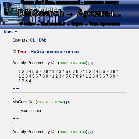
Нашли баг? Есть пожелания? - напишите автору
DMSearch
→ Архивы...
О сайте
→ Как искать?
→ Карта
→ Текс. протокол
Вниз
Скачать:
CL
|
DM
;
Тест
Найти похожие ветки
←
→
Anatoly Podgoretsky © (
)
2002-10-05 01:40
[0]
1 2 3 4 5 6 7 8 9 * 1 2 3 4 5 6 7 8 9 * 1 2 3 4 5 6 7 8 9 *
1 2 3 4 5 6 7 8 9 * 1 2 3 4 5 6 7 8 9 * 1 2 3 4 5 6 7 8 9 *
1 2 3 4
←
→
MsGuns © (
)
2002-10-05 01:42
[1]
..уже зеваю...
←
→
Anatoly Podgoretsky © (
)
2002-10-05 01:43
[2]