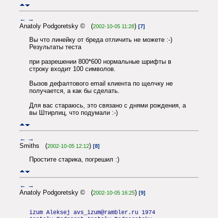
←
→
Anatoly Podgoretsky © (
)
2002-10-05 11:28
[7]
Вы что линейку от бреда отличить не можете :-)
Результаты теста
при разрешении 800*600 нормальные шрифты в
строку входит 100 символов.
Вызов дефалтового email клиента по щелчку не
получается, а как бы сделать.
Для вас стараюсь, это связано с днями рождения, а
вы Штирлиц, что подумали :-)
←
→
Smiths (
)
2002-10-05 12:12
[8]
Простите старика, погрешил :)
←
→
Anatoly Podgoretsky © (
)
2002-10-05 16:25
[9]
izum Aleksej avs_izum@rambler.ru 1974