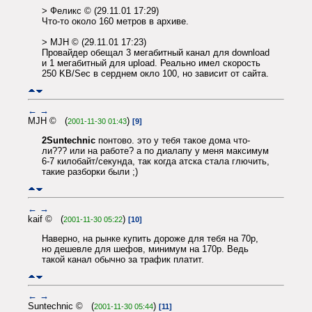
> Феликс © (29.11.01 17:29)
Что-то около 160 метров в архиве.
> MJH © (29.11.01 17:23)
Провайдер обещал 3 мегабитный канал для download
и 1 мегабитный для upload. Реально имел скорость
250 KB/Sec в серднем окло 100, но зависит от сайта.
←
→
MJH © (
)
2001-11-30 01:43
[9]
2Suntechnic
понтово. это у тебя такое дома что-
ли??? или на работе? а по диалапу у меня максимум
6-7 килобайт/секунда, так когда атска стала глючить,
такие разборки были ;)
←
→
kaif © (
)
2001-11-30 05:22
[10]
Наверно, на рынке купить дороже для тебя на 70р,
но дешевле для шефов, минимум на 170р. Ведь
такой канал обычно за трафик платит.
←
→
Suntechnic © (
)
2001-11-30 05:44
[11]