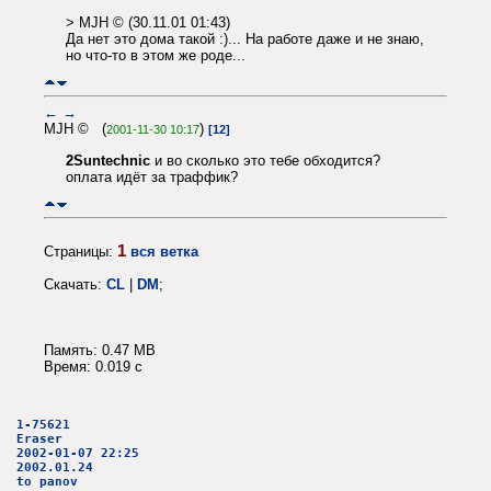
> MJH © (30.11.01 01:43)
Да нет это дома такой :)... На работе даже и не знаю,
но что-то в этом же роде...
←
→
MJH © (
)
2001-11-30 10:17
[12]
2Suntechnic
и во сколько это тебе обходится?
оплата идёт за траффик?
1
Страницы:
вся ветка
Скачать:
CL
|
DM
;
Память: 0.47 MB
Время: 0.019 c
1-75621
Eraser
2002-01-07 22:25
2002.01.24
to panov