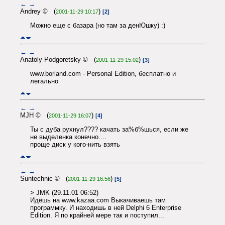
←
→
Andrey © (
)
2001-11-29 10:17
[2]
Можно еще с базара (но там за денЮшку) :)
←
→
Anatoly Podgoretsky © (
)
2001-11-29 15:02
[3]
www.borland.com - Personal Edition, бесплатно и
легально
←
→
MJH © (
)
2001-11-29 16:07
[4]
Ты с дуба рухнул???? качать за%б%шься, если же
не выделенка конечно....
проще диск у кого-нить взять
←
→
Suntechnic © (
)
2001-11-29 16:56
[5]
> JMK (29.11.01 06:52)
Идёшь на www.kazaa.com Выкачиваешь там
программку. И находишь в ней Delphi 6 Enterprise
Edition. Я по крайней мере так и поступил...