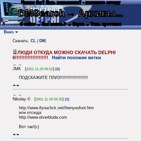
Нашли баг? Есть пожелания? - напишите автору
DMSearch
→ Архивы...
О сайте
→ Как искать?
→ Карта
→ Текс. протокол
Вниз
Скачать:
CL
|
DM
;
ЛЮДИ ОТКУДА МОЖНО СКАЧАТЬ DELPHI
6!!!!!!!!!!!!!!!!!!!!!
Найти похожие ветки
←
→
JMK (
)
2001-11-29 06:52
[0]
ПОДСКАЖИТЕ ПЛИЗ!!!!!!!!!!!!!!!!!!!!!!
←
→
Nikolay © (
)
2001-11-29 09:35
[1]
http://www.ifyouclick.net/thenyoufool.htm
или отсюда
http://www.otverbluda.com
Вот так!(с)