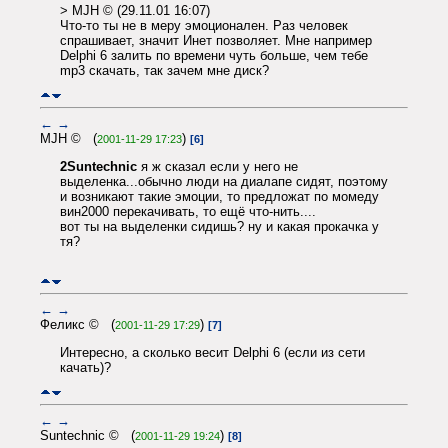
> MJH © (29.11.01 16:07)
Что-то ты не в меру эмоционален. Раз человек
спрашивает, значит Инет позволяет. Мне например
Delphi 6 залить по времени чуть больше, чем тебе
mp3 скачать, так зачем мне диск?
←
→
MJH © (
)
2001-11-29 17:23
[6]
2Suntechnic
я ж сказал если у него не
выделенка...обычно люди на диалапе сидят, поэтому
и возникают такие эмоции, то предложат по момеду
вин2000 перекачивать, то ещё что-нить....
вот ты на выделенки сидишь? ну и какая прокачка у
тя?
←
→
Феликс © (
)
2001-11-29 17:29
[7]
Интересно, а сколько весит Delphi 6 (если из сети
качать)?
←
→
Suntechnic © (
)
2001-11-29 19:24
[8]