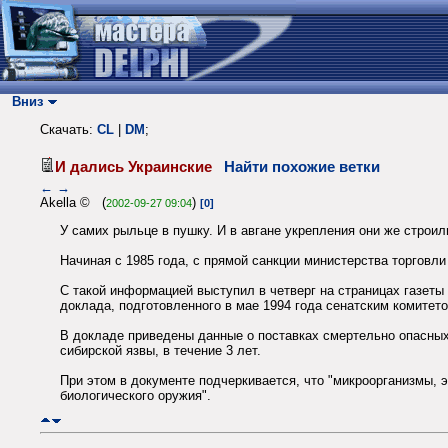
Вниз
Скачать:
CL
|
DM
;
И дались Украинские
Найти похожие ветки
←
→
Akella © (
)
2002-09-27 09:04
[0]
У самих рыльце в пушку. И в авгане укрепления они же строи
Начиная с 1985 года, с прямой санкции министерства торговл
С такой информацией выступил в четверг на страницах газеты
доклада, подготовленного в мае 1994 года сенатским комитет
В докладе приведены данные о поставках смертельно опасных
сибирской язвы, в течение 3 лет.
При этом в документе подчеркивается, что "микроорганизмы,
биологического оружия".