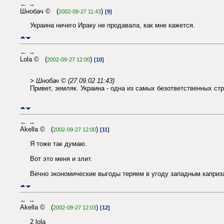
←
→
Шнобач © (
)
2002-09-27 11:43
[9]
Украина ничего Ираку не продавала, как мне кажется.
←
→
Lola © (
)
2002-09-27 12:00
[10]
> Шнобач © (27.09.02 11:43)
Привет, земляк. Украина - одна из самых безответственных стр
←
→
Akella © (
)
2002-09-27 12:00
[11]
Я тоже так думаю.
Вот это меня и злит.
Вечно экономические выгоды теряем в угоду западным каприз
←
→
Akella © (
)
2002-09-27 12:03
[12]
2 lola