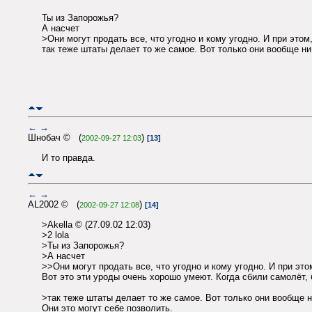
Ты из Запорожья?
А насчет
>Они могут продать все, что угодно и кому угодно. И при этом
так теже штаты делает то же самое. Вот только они вообще ни
←
→
Шнобач © (
)
2002-09-27 12:03
[13]
И то правда.
←
→
AL2002 © (
)
2002-09-27 12:08
[14]
>Akella © (27.09.02 12:03)
>2 lola
>Ты из Запорожья?
>А насчет
>>Они могут продать все, что угодно и кому угодно. И при это
Вот это эти уроды очень хорошо умеют. Когда сбили самолёт, 
>так теже штаты делает то же самое. Вот только они вообще н
Они это могут себе позволить.