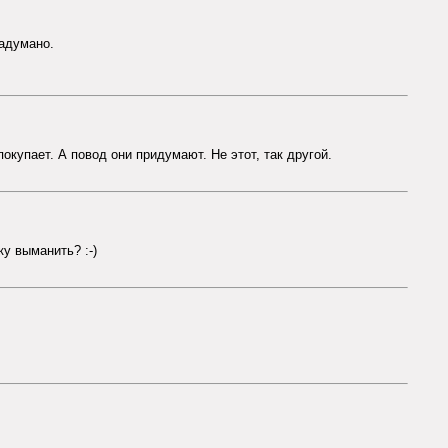
задумано.
окупает. А повод они придумают. Не этот, так другой.
ку выманить? :-)