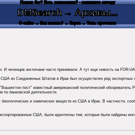
Нашли баг? Есть пожелания? - напишите автору
DMSearch
→ Архивы...
О сайте
→ Как искать?
→ Карта
→ Текс. протокол
ли. И чеченцев англичане часто принимали. А тут еще новость на FOR-U
и США из Соединенных Штатов в Ирак был осуществлен ряд экспортных п
 "Вашингтон пост" известный американский политический обозреватель Р
ом по банковской деятельности.
 биологических и химических веществ из США в Ирак. В частности, соо
 экспортированные США, были идентичны тем, которые были найдены ин