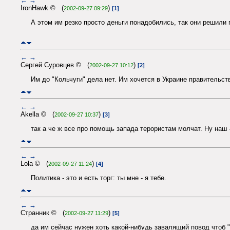
←
→
IronHawk © (
)
2002-09-27 09:29
[1]
А этом им резко просто деньги понадобились, так они решили 
←
→
Сергей Суровцев © (
)
2002-09-27 10:12
[2]
Им до "Кольчуги" дела нет. Им хочется в Украине правительств
←
→
Akella © (
)
2002-09-27 10:37
[3]
так а че ж все про помощь запада терористам молчат. Ну наш -
←
→
Lola © (
)
2002-09-27 11:24
[4]
Политика - это и есть торг: ты мне - я тебе.
←
→
Странник © (
)
2002-09-27 11:29
[5]
да им сейчас нужен хоть какой-нибудь завалящий повод чтоб 