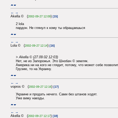
←
→
Akella © (
)
2002-09-27 12:09
[15]
2 lola
пардон. Не глянул к кому ты обращаешься
←
→
Lola © (
)
2002-09-27 12:14
[16]
> Akella © (27.09.02 12:03)
Нет, не из Запорожья. Это Шнобач © земляк.
Америка ни на кого не глядит, потому, что может себе позволи
Грузию, то на Украину.
←
→
vopros © (
)
2002-09-27 12:16
[17]
Украине и продать нечего. Сами без штанов ходят.
Уже вижу наезды.
←
→
Akella © (
)
2002-09-27 12:17
[18]