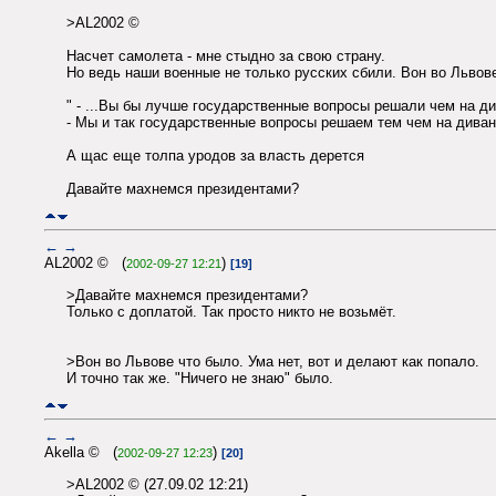
>AL2002 ©
Насчет самолета - мне стыдно за свою страну.
Но ведь наши военные не только русских сбили. Вон во Львове
" - ...Вы бы лучше государственные вопросы решали чем на д
- Мы и так государственные вопросы решаем тем чем на диван
А щас еще толпа уродов за власть дерется
Давайте махнемся президентами?
←
→
AL2002 © (
)
2002-09-27 12:21
[19]
>Давайте махнемся президентами?
Только с доплатой. Так просто никто не возьмёт.
>Вон во Львове что было. Ума нет, вот и делают как попало.
И точно так же. "Ничего не знаю" было.
←
→
Akella © (
)
2002-09-27 12:23
[20]
>AL2002 © (27.09.02 12:21)