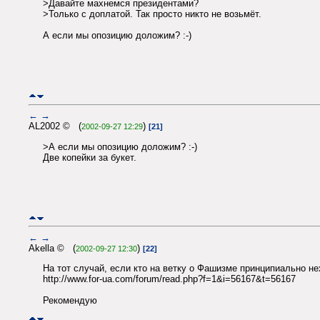
>Давайте махнемся президентами?
>Только с доплатой. Так просто никто не возьмёт.
А если мы опозицию доложим? :-)
←
→
AL2002 © (
)
2002-09-27 12:29
[21]
>А если мы опозицию доложим? :-)
Две копейки за букет.
←
→
Akella © (
)
2002-09-27 12:30
[22]
На тот случай, если кто на ветку о Фашизме принципиально не
http://www.for-ua.com/forum/read.php?f=1&i=56167&t=56167
Рекомендую