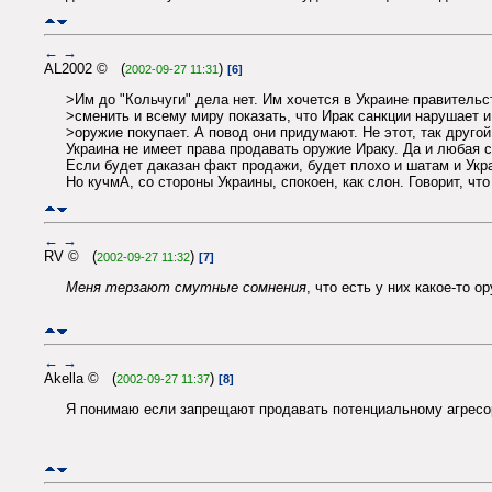
←
→
AL2002 © (
)
2002-09-27 11:31
[6]
>Им до "Кольчуги" дела нет. Им хочется в Украине правительс
>сменить и всему миру показать, что Ирак санкции нарушает и
>оружие покупает. А повод они придумают. Не этот, так другой
Украина не имеет права продавать оружие Ираку. Да и любая с
Если будет даказан факт продажи, будет плохо и шатам и Укр
Но кучмА, со стороны Украины, спокоен, как слон. Говорит, чт
←
→
RV © (
)
2002-09-27 11:32
[7]
Меня терзают смутные сомнения
, что есть у них какое-то о
←
→
Akella © (
)
2002-09-27 11:37
[8]
Я понимаю если запрещают продавать потенциальному агресор