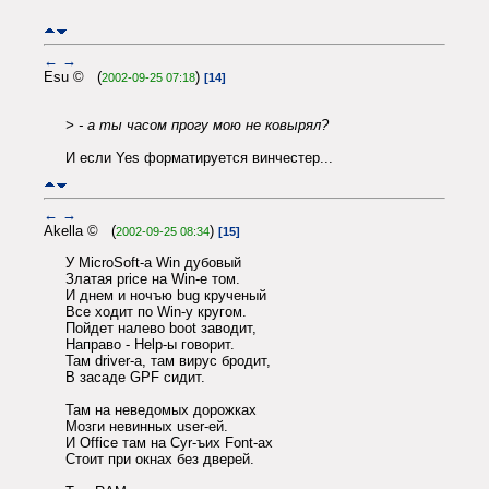
←
→
Esu © (
)
2002-09-25 07:18
[14]
> - а ты часом прогу мою не ковырял?
И если Yes форматируется винчестер...
←
→
Akella © (
)
2002-09-25 08:34
[15]
У MicroSoft-а Win дубовый
Златая price на Win-е том.
И днем и ночъю bug крученый
Все ходит по Win-у кругом.
Пойдет налево boot заводит,
Hаправо - Help-ы говорит.
Там driver-а, там вирус бродит,
В засаде GPF сидит.
Там на неведомых дорожках
Мозги невинных user-ей.
И Office там на Cyr-ъих Font-ах
Стоит при окнах без дверей.