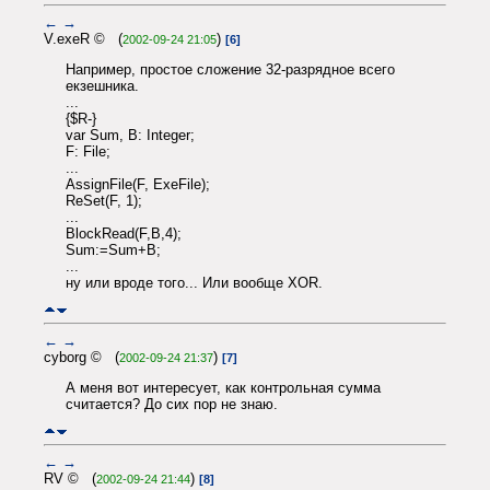
←
→
V.exeR © (
)
2002-09-24 21:05
[6]
Например, простое сложение 32-разрядное всего
екзешника.
...
{$R-}
var Sum, B: Integer;
F: File;
...
AssignFile(F, ExeFile);
ReSet(F, 1);
...
BlockRead(F,B,4);
Sum:=Sum+B;
...
ну или вроде того... Или вообще XOR.
←
→
cyborg © (
)
2002-09-24 21:37
[7]
А меня вот интересует, как контрольная сумма
считается? До сих пор не знаю.
←
→
RV © (
)
2002-09-24 21:44
[8]