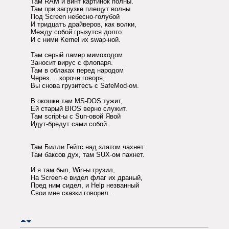
Там RAM и винт картинок полны.
Там при загрузке плещут волны
Под Screen небесно-голубой
И тридцатъ драйверов, как волки,
Между собой грызутся долго
И с ними Kernel их swap-ной.
Там серый ламер мимоходом
Заносит вирус с флопаря.
Там в облаках перед народом
Через ... короче говоря,
Вы снова грузитесъ с SafeMod-ом.
В окошке там MS-DOS тужит,
Ей старый BIOS верно служит.
Там script-ы с Sun-овой Явой
Идут-бредут сами собой.
Там Билли Гейтс над златом чахнет.
Там баксов дух, там SUX-ом пахнет.
И я там был, Win-ы грузил,
Hа Scrееп-е видел флаг их драный,
Пред ним сидел, и Help незванный
Свои мне сказки говорил...