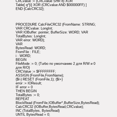
CRCvalue := (CRCvalue SHR 8) XOR
Table[ q^[i] XOR (CRCvalue AND $000000FF) ]
END {CalcCRC32};
PROCEDURE CalcFileCRC32 (FromName: STRING;
VAR CRCvalue: LongInt;
VAR IOBuffer: pointer; BufferSize: WORD; VAR
TotalBytes: LongInt;
VAR error: WORD);
VAR
BytesRead: WORD;
FromFile : FILE;
i : WORD;
BEGIN
FileMode := 0; {Turbo по умолчанию 2 для R/W и 0
для R/O}
CRCValue := $FFFFFFFF;
ASSIGN (FromFile,FromName);
{$I-} RESET (FromFile,1); {$I+}
error := IOResult;
IF error = 0
THEN BEGIN
TotalBytes := 0;
REPEAT
BlockRead (FromFile,IOBuffer^,BufferSize,BytesRead);
CalcCRC32 (IOBuffer,BytesRead,CRCvalue);
INC (TotalBytes, BytesRead)
UNTIL BytesRead = 0;