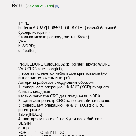
←
→
RV © (
)
2002-09-24 21:44
[9]
TYPE
buffer = ARRAY[1..65521] OF BYTE; { самый большой
буфер, который }
{ только можно распределить в Куче }
VAR
i: WORD;
q: ^buffer;
PROCEDURE CalcCRC32 (p: pointer; nbyte: WORD;
VAR CRCvalue: LongInt);
{Ниже выполняется небольшое криптование (но
выполняется очень быстро).
Алгоритм работает следующим образом:
1. совершаем операцию "И/ИЛИ" (XOR) входного
байта с младшей
частью регистра CRC для получения INDEX
2. сдвигаем регистр CRC на восемь битов вправо
3. совершаем операцию "И/ИЛИ" (XOR) с CRC
регистром и
Table[INDEX]
4. повторяем шаги с 1 по 3 для всех байтов }
BEGIN
q := p;
FOR i := 1 TO nBYTE DO