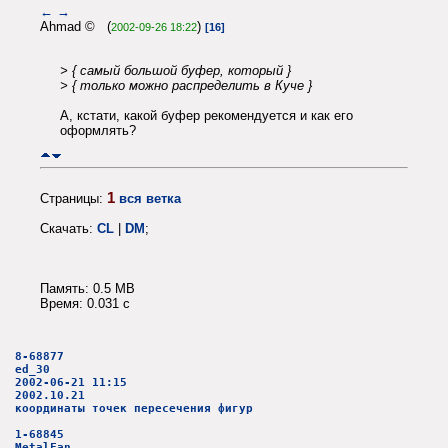
←
→
Ahmad © (
)
2002-09-26 18:22
[16]
> { самый большой буфер, который }
> { только можно распределить в Куче }
А, кстати, какой буфер рекомендуется и как его
оформлять?
1
Страницы:
вся ветка
Скачать:
CL
|
DM
;
Память: 0.5 MB
Время: 0.031 c
8-68877
ed_30
2002-06-21 11:15
2002.10.21
координаты точек пересечения фигур
1-68845
MetalFan