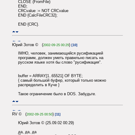
CLOSE (FromFile)
END;
CRCvalue := NOT CRCvalue
END {CalcFileCRC32};
END {CRC}.
←
→
Юрий Зотов © (
)
2002-09-25 00:29
[10]
IMHO, человек, занимающийся русификацией
программ, должен уметь правильно писать на
русском языке хотя бы слово "русификация".
buffer = ARRAY[1..65521] OF BYTE;
{ самый большой буфер, который только можно
распределить в Куче }
Такое ограничение было в DOS. Забудьте.
←
→
RV © (
)
2002-09-25 00:50
[11]
Юрий Зотов © (25.09.02 00:29)
да, да, да