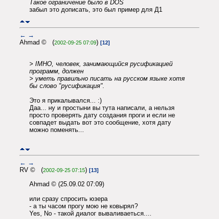
Такое ограничение было в DOS
забыл это дописать, это был пример для Д1
←
→
Ahmad © (
)
2002-09-25 07:09
[12]
> IMHO, человек, занимающийся русификацией
программ, должен
> уметь правильно писать на русском языке хотя
бы слово "русификация".
Это я прикалывался... :)
Даа... ну и простыни вы тута написали, а нельзя
просто проверять дату создания проги и если не
совпадет выдать вот это сообщение, хотя дату
можно поменять...
←
→
RV © (
)
2002-09-25 07:15
[13]
Ahmad © (25.09.02 07:09)
или сразу спросить юзера
- а ты часом прогу мою не ковырял?
Yes, No - такой диалог вываливаеться....