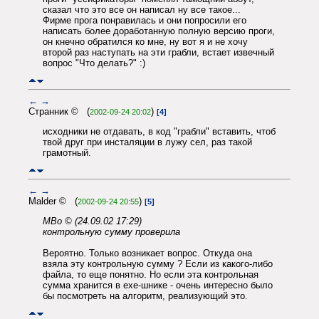
сказал что это все он написал ну все такое...
Фирме прога понравилась и они попросили его
написать более доработанную полную версию проги,
он кнечно обратился ко мне, ну вот я и не хочу
второй раз наступать на эти грабли, встает извечный
вопрос "Что делать?" :)
←
→
Странник © (
)
2002-09-24 20:02
[4]
исходники не отдавать, в код "грабли" вставить, чтоб
твой друг при инсталяции в лужу сел, раз такой
грамотный.
←
→
Malder © (
)
2002-09-24 20:55
[5]
MBo © (24.09.02 17:29)
контрольную сумму проверила
Вероятно. Только возникает вопрос. Откуда она
взяла эту контрольную сумму ? Если из какого-либо
файла, то еще понятно. Но если эта контрольная
сумма хранится в exe-шнике - очень интересно было
бы посмотреть на алгоритм, реализующий это.