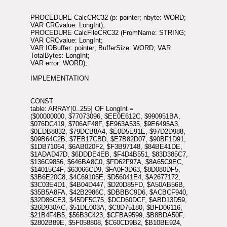
PROCEDURE CalcCRC32 (p: pointer; nbyte: WORD;
VAR CRCvalue: LongInt);
PROCEDURE CalcFileCRC32 (FromName: STRING;
VAR CRCvalue: LongInt;
VAR IOBuffer: pointer; BufferSize: WORD; VAR
TotalBytes: LongInt;
VAR error: WORD);
IMPLEMENTATION
CONST
table: ARRAY[0..255] OF LongInt =
($00000000, $77073096, $EE0E612C, $990951BA,
$076DC419, $706AF48F, $E963A535, $9E6495A3,
$0EDB8832, $79DCB8A4, $E0D5E91E, $97D2D988,
$09B64C2B, $7EB17CBD, $E7B82D07, $90BF1D91,
$1DB71064, $6AB020F2, $F3B97148, $84BE41DE,
$1ADAD47D, $6DDDE4EB, $F4D4B551, $83D385C7,
$136C9856, $646BA8C0, $FD62F97A, $8A65C9EC,
$14015C4F, $63066CD9, $FA0F3D63, $8D080DF5,
$3B6E20C8, $4C69105E, $D56041E4, $A2677172,
$3C03E4D1, $4B04D447, $D20D85FD, $A50AB56B,
$35B5A8FA, $42B2986C, $DBBBC9D6, $ACBCF940,
$32D86CE3, $45DF5C75, $DCD60DCF, $ABD13D59,
$26D930AC, $51DE003A, $C8D75180, $BFD06116,
$21B4F4B5, $56B3C423, $CFBA9599, $B8BDA50F,
$2802B89E, $5F058808, $C60CD9B2, $B10BE924,