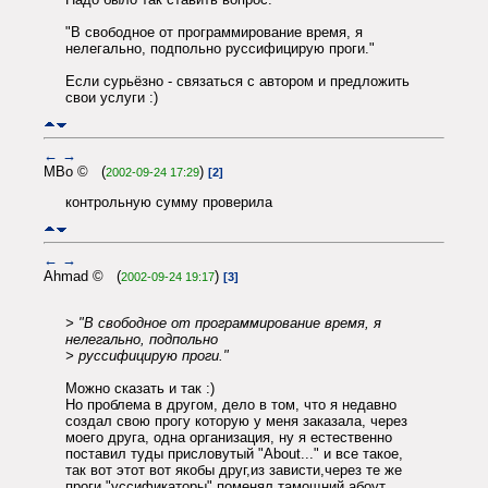
"В свободное от программирование время, я
нелегально, подпольно руссифицирую проги."
Если сурьёзно - связаться с автором и предложить
свои услуги :)
←
→
MBo © (
)
2002-09-24 17:29
[2]
контрольную сумму проверила
←
→
Ahmad © (
)
2002-09-24 19:17
[3]
> "В свободное от программирование время, я
нелегально, подпольно
> руссифицирую проги."
Можно сказать и так :)
Но проблема в другом, дело в том, что я недавно
создал свою прогу которую у меня заказала, через
моего друга, одна организация, ну я естественно
поставил туды присловутый "About..." и все такое,
так вот этот вот якобы друг,из зависти,через те же
проги "уссификаторы" поменял тамощний абоут,