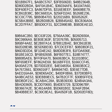
$D1BB67F1, $A6BC5767, $3FB506DD, $48B2364B,
$D80D2BDA, $AF0A1B4C, $36034AF6, $41047A60,
$DF60EFC3, $A867DF55, $316E8EEF, $4669BE79,
$CB61B38C, $BC66831A, $256FD2A0, $5268E236,
$CC0C7795, $BB0B4703, $220216B9, $5505262F,
$C5BA3BBE, $B2BD0B28, $2BB45A92, $5CB36A04,
$C2D7FFA7, $B5D0CF31, $2CD99E8B, $5BDEAE1D,
$9B64C2B0, $EC63F226, $756AA39C, $026D930A,
$9C0906A9, $EB0E363F, $72076785, $05005713,
$95BF4A82, $E2B87A14, $7BB12BAE, $0CB61B38,
$92D28E9B, $E5D5BE0D, $7CDCEFB7, $0BDBDF21,
$86D3D2D4, $F1D4E242, $68DDB3F8, $1FDA836E,
$81BE16CD, $F6B9265B, $6FB077E1, $18B74777,
$88085AE6, $FF0F6A70, $66063BCA, $11010B5C,
$8F659EFF, $F862AE69, $616BFFD3, $166CCF45,
$A00AE278, $D70DD2EE, $4E048354, $3903B3C2,
$A7672661, $D06016F7, $4969474D, $3E6E77DB,
$AED16A4A, $D9D65ADC, $40DF0B66, $37D83BF0,
$A9BCAE53, $DEBB9EC5, $47B2CF7F, $30B5FFE9,
$BDBDF21C, $CABAC28A, $53B39330, $24B4A3A6,
$BAD03605, $CDD70693, $54DE5729, $23D967BF,
$B3667A2E, $C4614AB8, $5D681B02, $2A6F2B94,
$B40BBE37, $C30C8EA1, $5A05DF1B, $2D02EF8D);