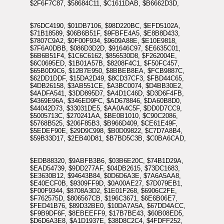
$2F6F7C87, $58684C11, $C1611DAB, $B6662D3D,
$76DC4190, $01DB7106, $98D220BC, $EFD5102A,
$71B18589, $06B6B51F, $9FBFE4A5, $E8B8D433,
$7807C9A2, $0F00F934, $9609A88E, $E10E9818,
$7F6A0DBB, $086D3D2D, $91646C97, $E6635C01,
$6B6B51F4, $1C6C6162, $856530D8, $F262004E,
$6C0695ED, $1B01A57B, $8208F4C1, $F50FC457,
$65B0D9C6, $12B7E950, $8BBEB8EA, $FCB9887C,
$62DD1DDF, $15DA2D49, $8CD37CF3, $FBD44C65,
$4DB26158, $3AB551CE, $A3BC0074, $D4BB30E2,
$4ADFA541, $3DD895D7, $A4D1C46D, $D3D6F4FB,
$4369E96A, $346ED9FC, $AD678846, $DA60B8D0,
$44042D73, $33031DE5, $AA0A4C5F, $DD0D7CC9,
$5005713C, $270241AA, $BE0B1010, $C90C2086,
$5768B525, $206F85B3, $B966D409, $CE61E49F,
$5EDEF90E, $29D9C998, $B0D09822, $C7D7A8B4,
$59B33D17, $2EB40D81, $B7BD5C3B, $C0BA6CAD,
$EDB88320, $9ABFB3B6, $03B6E20C, $74B1D29A,
$EAD54739, $9DD277AF, $04DB2615, $73DC1683,
$E3630B12, $94643B84, $0D6D6A3E, $7A6A5AA8,
$E40ECF0B, $9309FF9D, $0A00AE27, $7D079EB1,
$F00F9344, $8708A3D2, $1E01F268, $6906C2FE,
$F762575D, $806567CB, $196C3671, $6E6B06E7,
$FED41B76, $89D32BE0, $10DA7A5A, $67DD4ACC,
$F9B9DF6F, $8EBEEFF9, $17B7BE43, $60B08ED5,
$D6D6A3E8, $A1D1937E, $38D8C2C4, $4FDFF252,