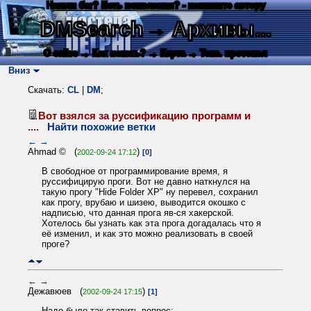
Нашли баг? Есть пожелания? - напишите автору
DMSearch
→ Архивы...
О сайте
→ Как искать?
→ Карта
→ Текс. протокол
Вниз
Скачать:
CL
|
DM
;
Вот взялся за руссификацию программ и
....
Найти похожие ветки
←
→
Ahmad © (
)
2002-09-24 17:12
[0]
В свободное от программирование время, я
руссифицирую проги. Вот не давно наткнулся на
такую прогу "Hide Folder XP" ну перевел, сохранил
как прогу, врубаю и шизею, выводится окошко с
надписью, что данная прога яв-ся хакерской.
Хотелось бы узнать как эта прога догадалась что я
её изменил, и как это можно реализовать в своей
проге?
←
→
Дежавюев (
)
2002-09-24 17:15
[1]
Надо было так ставить вопрос: