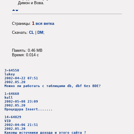
Димон и Вова.
1
Страницы:
вся ветка
Скачать:
CL
|
DM
;
Память: 0.46 MB
Время: 0.014 c
3-64550
lukey
2002-04-22 07:51
2002.05.20
Можно ли работать с таблицами db, dbf без BDE?
1-64660
kull
2002-05-08 23:09
2002.05.20
Процедура Insert.......
14-64829
VID
2002-04-06 21:51
2002.05.20
Каковы источники дохода и этого сайта ?