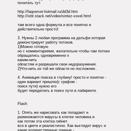
почитать тут:
http://faqserver.hotmail.ru/dd3d.htm
http://ixbt.stack.net/video/sintez-voxel.html
там всего одна формула и все понятно и
действительно просто!
3. Нужны 2 любая программа на дельфи которая
демонстрирует работу потоков.
1)Можно готовую
но с комментариями, желательно чтобы там потоки
обращались одновременно к
каким-нить
областям и разрешали свои недоразумения.
2)Что-нить из той же области но посложнее..
4. Анимация поиска в глубину! просто и понятно -
один вариант пришлю(с графом -
поиск пути) нужно его
будет переделать в поиск пути в лабиринте.
Flash:
1. Опять же нарисовать как попадают и
размножаются вирусы в клетке человека и
как потом эта клетка гибнет.
все в цвете и реалистично. Как выглядит вирус и
какие количественные данные -