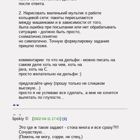
после ответа.
2. Нарисовать маленький мультик о работе
кольцевой сети: пакеты пересылаются
между машинками и в зависимости от того,
была ошибка при посылании или нет обрабатывать
ситуацию - должно быть просто,
схематично,понятно
но симпатично. Точную формулировку задания
пришлю позже.
комментарии: то что на дельфи - можно писать на
самом деле хоть на чем, хоть на
java, хоть на С.
просто желательно на дельфи :)
предлагайте цену (прошу только не слишком
высокую...)
просто я не успеваю все сделать, а мне не хочется
вылетать по глупости...
←
→
lipskiy © (
)
2002-04-11 17:41
[1]
Это где ж такое задают - стока многа и все сразу?!!!
Сочувствую...
(Помочь не могу, сорри, не спец.)