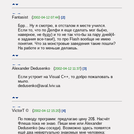
←
→
Fantasist (
)
2002-04-12 07:44
[2]
Брр... Ну я смотрю, в отсталом я месте учился.
Если то, что по Делфи я еще сделать мог бы(но,
наверное, не буду) и то не так что-бы за пару дней(4-
е задания все-таки!), то про Flash вообще не имею
понятия. Что за монстровые заведения такие пошли?
На работе и то меньше делаешь.
←
→
Alexander Dedusenko (
)
2002-04-12 11:37
[3]
Если устроит на Visual C++, то добро пожаловать в
мыло.
dedusenko@aval.lviv.ua
←
→
VictorT © (
)
2002-04-12 15:20
[4]
По поводу программ: предлагаю цену 20$. Насчёт
Флеша пока не знаю. Пиши мне или Alexander
Dedusenko (мы соседи). Возможно здесь появятся
ещё два невиртуально знакомых мне человека: