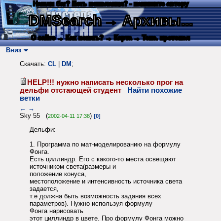
Нашли баг? Есть пожелания? - напишите автору
DMSearch
→ Архивы...
О сайте
→ Как искать?
→ Карта
→ Текс. протокол
Вниз
Скачать:
CL
|
DM
;
HELP!!! нужно написать несколько прог на
дельфи отстающей студент
Найти похожие
ветки
←
→
Sky 55 (
)
2002-04-11 17:38
[0]
Дельфи:
1. Программа по мат-моделированию на формулу
Фонга.
Есть циллиндр. Его с какого-то места освещают
источником света(размеры и
положение конуса,
местоположение и интенсивность источника света
задается,
т.е должна быть возможность задания всех
параметров). Нужно используя формулу
Фонга нарисовать
этот циллиндр в цвете. Про формулу Фонга можно