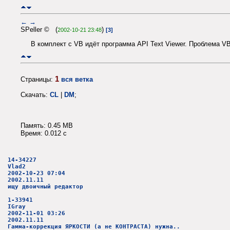
←
→
SPeller © (
)
2002-10-21 23:48
[3]
В комплект с VB идёт программа API Text Viewer. Проблема VB
1
Страницы:
вся ветка
Скачать:
CL
|
DM
;
Память: 0.45 MB
Время: 0.012 c
14-34227
Vlad2
2002-10-23 07:04
2002.11.11
ищу двоичный редактор
1-33941
IGray
2002-11-01 03:26
2002.11.11
Гамма-коррекция ЯРКОСТИ (а не КОНТРАСТА) нужна..