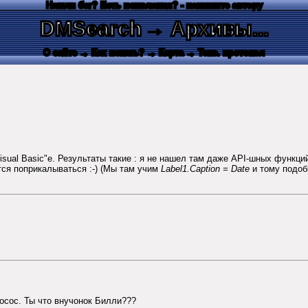
Нашли баг? Есть пожелания? - напишите автору
DMSearch
→ Архивы...
О сайте
→ Как искать?
→ Карта
→ Текс. протокол
ual Basic"е. Результаты такие : я не нашел там даже API-шных функций т
тся поприкалываться :-) (Мы там учим
Label1.Caption = Date
и тому подоб
осос. Ты что внучонок Билли???