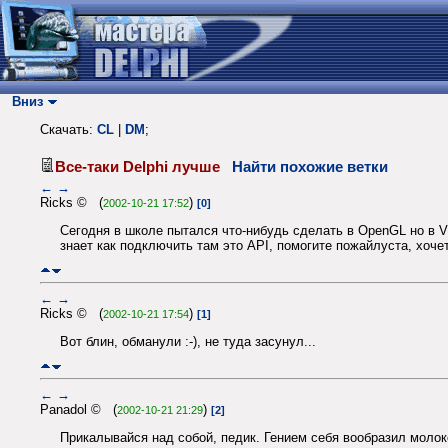
Вниз
Скачать:
CL
|
DM
;
Все-таки Delphi лучше
Найти похожие ветки
←
→
Ricks © (
)
2002-10-21 17:52
[0]
Сегодня в школе пытался что-нибудь сделать в OpenGL но в Vis
знает как подключить там это API, помогите пожайлуста, хоче
←
→
Ricks © (
)
2002-10-21 17:54
[1]
Вот блин, обманули :-), не туда засунул...
←
→
Panadol © (
)
2002-10-21 21:29
[2]
Прикалывайся над собой, педик. Гением себя вообразил молок