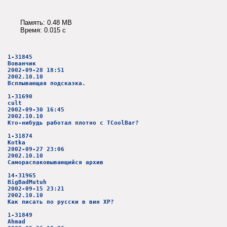
Память: 0.48 MB
Время: 0.015 c
1-31845
Вованчик
2002-09-28 18:51
2002.10.10
Всплывающая подсказка.
1-31690
cult
2002-09-30 16:45
2002.10.10
Кто-нибудь работал плотно с TCoolBar?
1-31874
Kotka
2002-09-27 23:06
2002.10.10
Самораспаковывающийся архив
14-31965
BigBadMutuh
2002-09-15 23:21
2002.10.10
Как писать по русски в вин XP?
1-31849
Ahmad