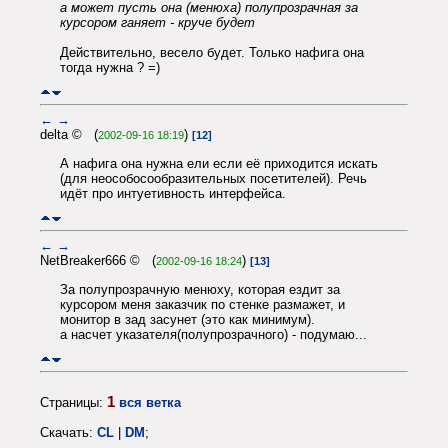
а может пусть она (менюха) полупрозрачная за
курсором ганяет - круче будет
Действительно, весело будет. Только нафига она
тогда нужна ? =)
←
→
delta © (
)
2002-09-16 18:19
[12]
А нафига она нужна ели если её приходится искать
(для неособосообразительных посетителей). Речь
идёт про интуетивность интерфейса.
←
→
NetBreaker666 © (
)
2002-09-16 18:24
[13]
За полупрозрачную менюху, которая ездит за
курсором меня заказчик по стенке размажет, и
монитор в зад засунет (это как минимум).
а насчет указателя(полупрозрачного) - подумаю...
1
Страницы:
вся ветка
Скачать:
CL
|
DM
;