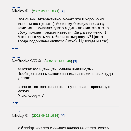
←
→
Nikolay © (
)
2002-09-16 16:41
[2]
Все очень интерактивно, может это и хорошо но
меня лично пугает :) Менюшку боковую не сразу
заметил. собирался уже уходить да смотрю что-то
сбоку ползает, решил навести...ба да это меню :)
Может его чуть-чуть больше выдвинуть? Цвета
вроде подобраны неплохо (имхо). Ну вроде и все:)
←
→
NetBreaker666 © (
)
2002-09-16 16:46
[3]
>Может его чуть-чуть больше выдвинуть?
Вообще та она с самого начала на твоих глазах туда
уезжает...
а насчет интерактивности... ну не знаю.. привыкнуть
можно...
А ака форум ?
←
→
Nikolay © (
)
2002-09-16 16:56
[4]
> Вообще та она с самого начала на твоих глазах