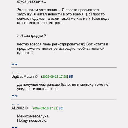
туда уезжает...
Это я потом уже понял... Я просто просмотрел
загрузку, я читал новости в это время :). Я просто
сейчас подумал, а если такой же как и я? Тоже ведь
кто-то может просмотреть.
> А ака форум ?
честно говоря лень регистрироваться:) Вот кстати и
предложение может регистрацию необязательной
сделать?
←
→
BigBadMutuh © (
)
2002-09-16 17:20
[5]
Да получше чем раньше было, но я менюху тоже не
увидел...и закрыл окно.
←
→
AL2002 © (
)
2002-09-16 17:21
[6]
Менюха-веселуха.
Пойду посмотрю.