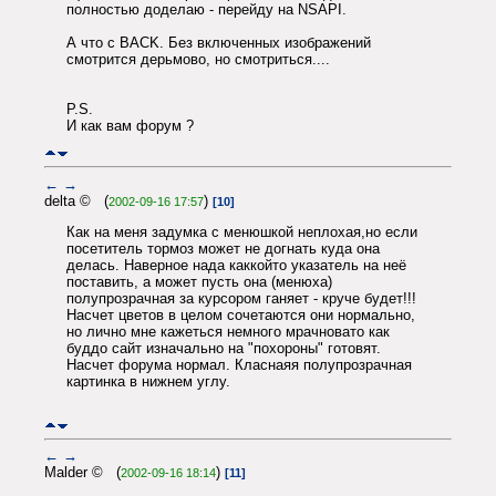
полностью доделаю - перейду на NSAPI.
А что с BACK. Без включенных изображений
смотрится дерьмово, но смотриться....
P.S.
И как вам форум ?
←
→
delta © (
)
2002-09-16 17:57
[10]
Как на меня задумка с менюшкой неплохая,но если
посетитель тормоз может не догнать куда она
делась. Наверное нада каккойто указатель на неё
поставить, а может пусть она (менюха)
полупрозрачная за курсором ганяет - круче будет!!!
Насчет цветов в целом сочетаются они нормально,
но лично мне кажеться немного мрачновато как
буддо сайт изначально на "похороны" готовят.
Насчет форума нормал. Класнаяя полупрозрачная
картинка в нижнем углу.
←
→
Malder © (
)
2002-09-16 18:14
[11]