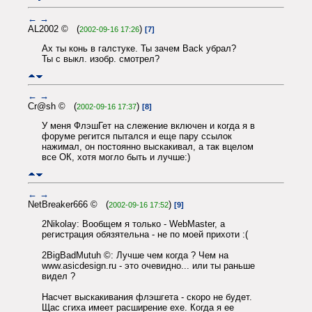
←
→
AL2002 © (
)
2002-09-16 17:26
[7]
Ах ты конь в галстуке. Ты зачем Back убрал?
Ты с выкл. изобр. смотрел?
←
→
Cr@sh © (
)
2002-09-16 17:37
[8]
У меня ФлэшГет на слежение включен и когда я в
форуме регится пытался и еще пару ссылок
нажимал, он постоянно выскакивал, а так вцелом
все ОК, хотя могло быть и лучше:)
←
→
NetBreaker666 © (
)
2002-09-16 17:52
[9]
2Nikolay: Вообщем я только - WebMaster, а
регистрация обязятельна - не по моей прихоти :(
2BigBadMutuh ©: Лучше чем когда ? Чем на
www.asicdesign.ru - это очевидно... или ты раньше
видел ?
Насчет выскакивания флэшгета - скоро не будет.
Щас сгиха имеет расширение exe. Когда я ее