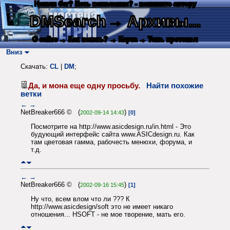
Нашли баг? Есть пожелания? - напишите автору
DMSearch
→ Архивы...
О сайте
→ Как искать?
→ Карта
→ Текс. протокол
Вниз
Скачать:
CL
|
DM
;
Да, и мона еще одну просьбу.
Найти похожие
ветки
←
→
NetBreaker666 © (
)
2002-09-14 14:43
[0]
Посмотрите на http://www.asicdesign.ru/in.html - Это
будующий интерфейс сайта www.ASICdesign.ru. Как
там цветовая гамма, рабочесть менюхи, форума, и
т.д.
←
→
NetBreaker666 © (
)
2002-09-16 15:45
[1]
Ну что, всем влом что ли ??? К
http://www.asicdesign/soft это не имеет никаго
отношения... HSOFT - не мое творение, мать его.