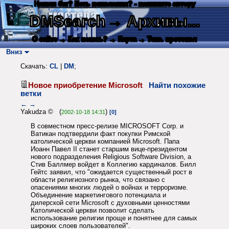
Нашли баг? Есть пожелания? - напишите автору
DMSearch
→ Архивы...
О сайте
→ Как искать?
→ Карта
→ Текс. протокол
Вниз
Скачать:
CL
|
DM
;
Новое приобретение Microsoft
Найти похожие
ветки
←
→
Yakudza © (
)
2002-10-18 14:31
[0]
В совместном пресс-релизе MICROSOFT Corp. и
Ватикан подтвердили факт покупки Римской
католической церкви компанией Microsoft. Папа
Иоанн Павел II станет старшим вице-президентом
нового подразделения Religious Software Division, а
Стив Баллмер войдет в Коллегию кардиналов. Билл
Гейтс заявил, что "ожидается существенный рост в
области религиозного рынка, что связано с
опасениями многих людей о войнах и терроризме.
Объединение маркетингового потенциала и
дилерской сети Microsoft с духовными ценностями
Католической церкви позволит сделать
использование религии проще и понятнее для самых
широких слоев пользователей".