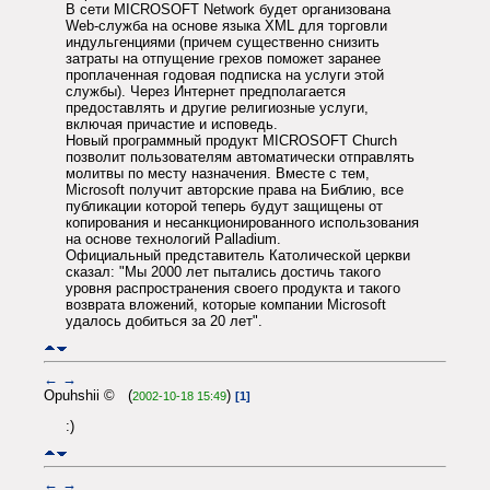
В сети MICROSOFT Network будет организована
Web-служба на основе языка XML для торговли
индульгенциями (причем существенно снизить
затраты на отпущение грехов поможет заранее
проплаченная годовая подписка на услуги этой
службы). Через Интернет предполагается
предоставлять и другие религиозные услуги,
включая причастие и исповедь.
Новый программный продукт MICROSOFT Church
позволит пользователям автоматически отправлять
молитвы по месту назначения. Вместе с тем,
Microsoft получит авторские права на Библию, все
публикации которой теперь будут защищены от
копирования и несанкционированного использования
на основе технологий Palladium.
Официальный представитель Католической церкви
сказал: "Мы 2000 лет пытались достичь такого
уровня распространения своего продукта и такого
возврата вложений, которые компании Microsoft
удалось добиться за 20 лет".
←
→
Opuhshii © (
)
2002-10-18 15:49
[1]
:)
←
→