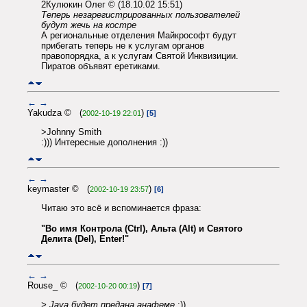
2Кулюкин Олег © (18.10.02 15:51)
Теперь незарегистрированных пользователей
будут жечь на костре
А региональные отделения Майкрософт будут
прибегать теперь не к услугам органов
правопорядка, а к услугам Святой Инквизиции.
Пиратов объявят еретиками.
←
→
Yakudza © (
)
2002-10-19 22:01
[5]
>Johnny Smith
:))) Интересные дополнения :))
←
→
keymaster © (
)
2002-10-19 23:57
[6]
Читаю это всё и вспоминается фраза:
"Во имя Контрола (Ctrl), Альта (Alt) и Святого
Делита (Del), Enter!"
←
→
Rouse_ © (
)
2002-10-20 00:19
[7]
> Java будет предана анафеме
;))