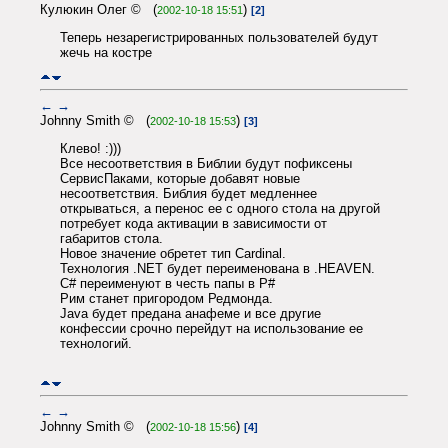
Кулюкин Олег © (
)
2002-10-18 15:51
[2]
Теперь незарегистрированных пользователей будут
жечь на костре
←
→
Johnny Smith © (
)
2002-10-18 15:53
[3]
Клево! :)))
Все несоответствия в Библии будут пофиксены
СервисПаками, которые добавят новые
несоответствия. Библия будет медленнее
открываться, а перенос ее с одного стола на другой
потребует кода активации в зависимости от
габаритов стола.
Новое значение обретет тип Cardinal.
Технология .NET будет переименована в .HEAVEN.
С# переименуют в честь папы в P#
Рим станет пригородом Редмонда.
Java будет предана анафеме и все другие
конфессии срочно перейдут на использование ее
технологий.
←
→
Johnny Smith © (
)
2002-10-18 15:56
[4]