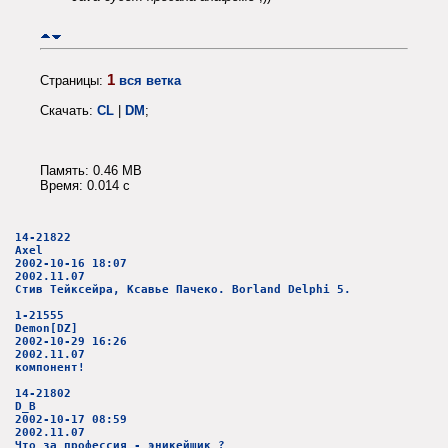
1
Страницы:
вся ветка
Скачать:
CL
|
DM
;
Память: 0.46 MB
Время: 0.014 c
14-21822
Axel
2002-10-16 18:07
2002.11.07
Стив Тейксейра, Ксавье Пачеко. Borland Delphi 5.
1-21555
Demon[DZ]
2002-10-29 16:26
2002.11.07
компонент!
14-21802
D_B
2002-10-17 08:59
2002.11.07
Что за профессия - эникейщик ?