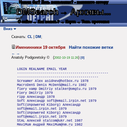
Нашли баг? Есть пожелания? - напишите автору
DMSearch
→ Архивы...
О сайте
→ Как искать?
→ Карта
→ Текс. протокол
Вниз
Скачать:
CL
|
DM
;
Именинники 19 октября
Найти похожие ветки
←
→
Anatoly Podgoretsky © (
)
2002-10-19 11:26
[0]
LOGIN REALNAME EMAIL YEAR
----------------------------------------------
-----------------------------------------
Screamer Alex asidnev@hotbox.ru 1978
MacroDenS Denis McDenS@mail.ru 1982
fiery vamp Dmitriy stalker@omgtu.ru 1979
Fiery Dmitriy 1979
ripp Александр 1978
Soft Александр soft@email.irpin.net 1979
Soft(Unpowered Kiborg) Александр
soft@email.irpin.net 1979
Soft(Unpowered Kiborg) Александр
soft@email.irpin.net 1979
StAL Алексей stalcom@ukr.net 1987
MAxiMum Андрей MAxiMum@nm.ru 1982