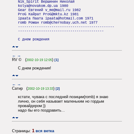
Nik_Spirit Вершинин Николай
kolya@novakom.dp.ua 1980
Gear Евгений v_me@mail.ru 1982
ProG Кайрат ProG@mktu.kz 1981
ipaata Паата ipaata@hotmail.com 1971
romb Роман romb@chernobay.uch.net 1977
----------------------------------------------
-----------------------------------------
С днем рождения
←
→
RV © (
)
2002-10-19 12:05
[1]
С днем рождения!
←
→
Сатир (
)
2002-10-19 13:33
[2]
кстати, чувака с последней позиции(romb) я знаю
лично, он себя называет маленьким но гордым
провайдером:))
надо бы его поздравить...
1
Страницы:
вся ветка