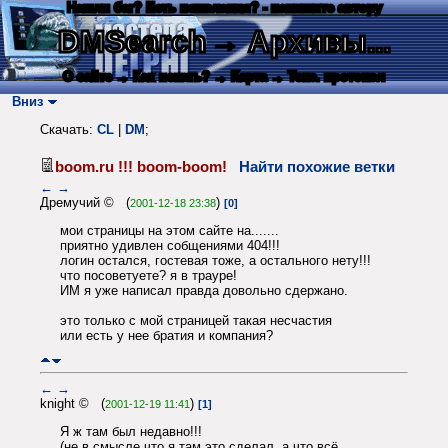
Нашли баг? Есть пожелания? - напишите автору
DMSearch
→ Архивы...
О сайте
→ Как искать?
→ Карта
→ Текс. протокол
Вниз
Скачать:
CL
|
DM
;
boom.ru !!! boom-boom!
Найти похожие ветки
←
→
Дремучий © (
)
2001-12-18 23:38
[0]
мои страницы на этом сайте на.......
приятно удивлен собщениями 404!!!
логин остался, гостевая тоже, а остального нету!!!
что посоветуете? я в трауре!
ИМ я уже написал правда довольно сдержано.
это только с мой страницей такая несчастия
или есть у нее братия и компания?
←
→
knight © (
)
2001-12-19 11:41
[1]
Я ж там был недавно!!!
(не в смысле что я там это сделал, а что всё