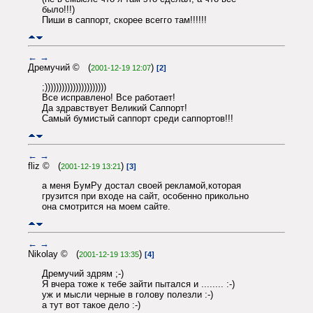
было!!!)
Пиши в саппорт, скорее всегго там!!!!!!
←
→
Дремучий © (
)
2001-12-19 12:07
[2]
;))))))))))))))))))))))
Все исправлено! Все работает!
Да здравствует Великий Саппорт!
Самый бумистый саппорт среди саппортов!!!
←
→
fliz © (
)
2001-12-19 13:21
[3]
а меня БумРу достал своей рекламой,которая
грузится при входе на сайт, особенно прикольно
она смотрится на моем сайте.
←
→
Nikolay © (
)
2001-12-19 13:35
[4]
Дремучий здрям ;-)
Я вчера тоже к тебе зайти пытался и ........ :-)
уж и мысли черные в голову полезли :-)
а тут вот такое дело :-)