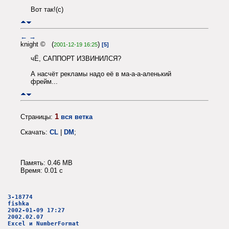
Вот так!(с)
←
→
knight © (
)
2001-12-19 16:25
[5]
чЁ, САППОРТ ИЗВИНИЛСЯ?
А насчёт рекламы надо её в ма-а-а-аленький
фрейм...
1
Страницы:
вся ветка
Скачать:
CL
|
DM
;
Память: 0.46 MB
Время: 0.01 c
3-18774
fishka
2002-01-09 17:27
2002.02.07
Excel и NumberFormat