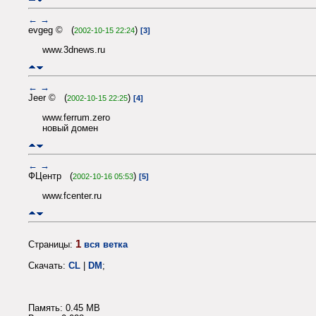
←
→
evgeg © (
)
2002-10-15 22:24
[3]
www.3dnews.ru
←
→
Jeer © (
)
2002-10-15 22:25
[4]
www.ferrum.zero
новый домен
←
→
ФЦентр (
)
2002-10-16 05:53
[5]
www.fcenter.ru
1
Страницы:
вся ветка
Скачать:
CL
|
DM
;
Память: 0.45 MB