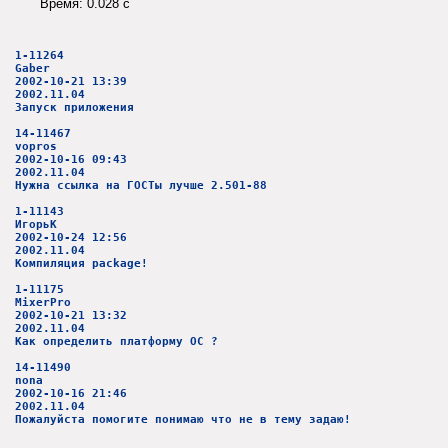
Время: 0.028 c
1-11264
Gaber
2002-10-21 13:39
2002.11.04
Запуск приложения
14-11467
vopros
2002-10-16 09:43
2002.11.04
Нужна ссылка на ГОСТы лучше 2.501-88
1-11143
ИгорьК
2002-10-24 12:56
2002.11.04
Компиляция package!
1-11175
MixerPro
2002-10-21 13:32
2002.11.04
Как определить платформу ОС ?
14-11490
nona
2002-10-16 21:46
2002.11.04
Пожалуйста помогите понимаю что не в тему задаю!