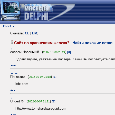
Вниз
Скачать:
CL
|
DM
;
Сайт по сравнениям железа?
Найти похожие ветки
←
→
совсем Новенький (
)
2002-10-06 23:24
[0]
Здравствуйте, уважаемые мастера! Какой Вы посоветуете сай
←
→
Пиноккио (
)
2002-10-07 21:18
[1]
ixbt.com
←
→
Undert © (
)
2002-10-07 21:21
[2]
http://www.tomshardwareguid.com