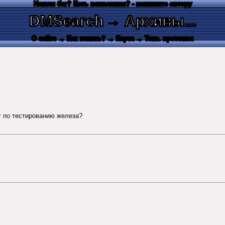
Нашли баг? Есть пожелания? - напишите автору
DMSearch
→ Архивы...
О сайте
→ Как искать?
→ Карта
→ Текс. протокол
т по тестированию железа?