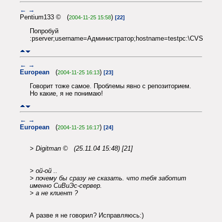
←
→
Pentium133 © (
)
2004-11-25 15:58
[22]
Попробуй
:pserver;username=Администратор;hostname=testpc:\CVS
←
→
European
(
)
2004-11-25 16:13
[23]
Говорит тоже самое. Проблемы явно с репозиторием.
Но какие, я не понимаю!
←
→
European
(
)
2004-11-25 16:17
[24]
> Digitman © (25.11.04 15:48) [21]
> ой-ой ..
> почему бы сразу не сказать. что тебя заботит
именно СиВиЭс-сервер.
> а не клиент ?
А разве я не говорил? Исправляюсь:)