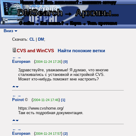
Нашли баг? Есть пожелания? - напишите автору
DMSearch
→ Архивы...
О сайте
→ Как искать?
→ Карта
→ Текс. протокол
Вниз
Скачать:
CL
|
DM
;
CVS and WinCVS
Найти похожие ветки
←
→
European
(
)
2004-11-24 17:26
[0]
Здравствуйте, уважаемые! Я думаю, что многие
сталкивались с установкой и настройкой CVS.
Может кто-нибудь поможет мне настроить?
←
→
Poirot
© (
)
2004-11-24 17:46
[1]
https://www.cvshome.org/
Там есть подробная документация.
←
→
European
(
)
2004-11-24 17:57
[2]