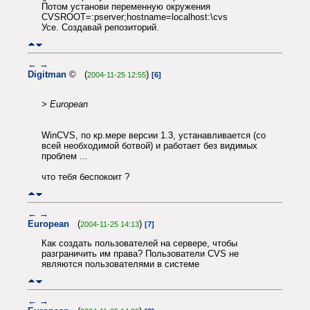
Потом установи переменную окружения
CVSROOT=:pserver;hostname=localhost:\cvs
Усе. Создавай репозиторий.
←
→
Digitman
© (
)
2004-11-25 12:55
[6]
> European
WinCVS, по кр.мере версии 1.3, устанавливается (со
всей необходимой ботвой) и работает без видимых
проблем ...
что тебя беспокоит ?
←
→
European
(
)
2004-11-25 14:13
[7]
Как создать пользователей на сервере, чтобы
разграничить им права? Пользователи CVS не
являются пользователями в системе
←
→