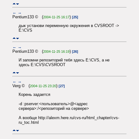
←
→
Pentium133 © (
)
2004-11-25 16:17
[25]
дык установи переменную окружения в CVSROOT ->
E:\CVS
←
→
Pentium133 © (
)
2004-11-25 16:19
[26]
И запомни репозиторий тебя здесь E:\CVS, а не
здесь E:\CVS\CVSROOT
←
→
Verg © (
)
2004-11-25 23:20
[27]
Корень задается
-d :pserver:<пользователь>@<адрес
сервера>:/<репозиторий на сервере>
А вообще http://alexm.here.ru/cvs-ru/html_chapter/cvs-
ru_toc.html