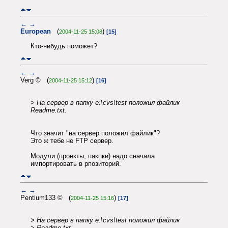
←
→
European
(
)
2004-11-25 15:08
[15]
Кто-нибудь поможет?
←
→
Verg © (
)
2004-11-25 15:12
[16]
> На сервер в папку e:\cvs\test положил файлик
Readme.txt.
Что значит "на сервер положил файлик"?
Это ж тебе не FTP сервер.
Модули (проекты, пакпки) надо сначала
импортировать в рпозиторий.
←
→
Pentium133 © (
)
2004-11-25 15:16
[17]
> На сервер в папку e:\cvs\test положил файлик
> Readme.txt.