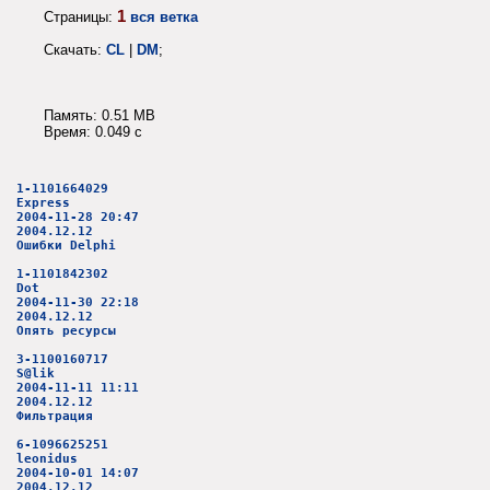
1
Страницы:
вся ветка
Скачать:
CL
|
DM
;
Память: 0.51 MB
Время: 0.049 c
1-1101664029
Express
2004-11-28 20:47
2004.12.12
Ошибки Delphi
1-1101842302
Dot
2004-11-30 22:18
2004.12.12
Опять ресурсы
3-1100160717
S@lik
2004-11-11 11:11
2004.12.12
Фильтрация
6-1096625251
leonidus
2004-10-01 14:07
2004.12.12