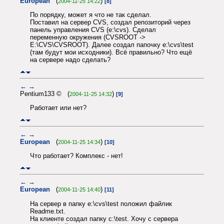
European
(
)
2004-11-25 14:22
[8]
По порядку, может я что не так сделал.
Поставил на сервер CVS, создал репозиторий через
панель управления CVS (e:\cvs). Сделал
переменную окружения (CVSROOT ->
E:\CVS\CVSROOT). Далее создал папочку e:\cvs\test
(там будут мои исходники). Всё правильно? Что ещё
на сервере надо сделать?
←
→
Pentium133 © (
)
2004-11-25 14:32
[9]
Работает или нет?
←
→
European
(
)
2004-11-25 14:34
[10]
Что работает? Комплекс - нет!
←
→
European
(
)
2004-11-25 14:40
[11]
На сервер в папку e:\cvs\test положил файлик
Readme.txt.
На клиенте создал папку c:\test. Хочу с сервера