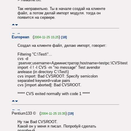
Так неправильно. Ты в начале создай на клиенте
файл, а потом делай импорт модуля. тогда он
появится на сервере.
←
→
European
(
)
2004-11-25 15:25
[18]
Создал на клиенте файл, делаю импорт, говорит:
Filtering "C:\Test\"...
cvs -d
:pserver;username=Администратор;hostname=testpc:\CVS\test
import -I ! -I CVS -m "no message" Test avendor
arelease (in directory C:\Test\)
cvs import: Bad CVSROOT: Specify semicolon
separated keyword=value pairs
cvs [import aborted]: Bad CVSROOT.
***** CVS exited normally with code 1 *****
←
→
Pentium133 © (
)
2004-11-25 15:35
[19]
Ну так Bad CVSROOT.
Какой он у меня я писал. Попробуй сделать
подобный.