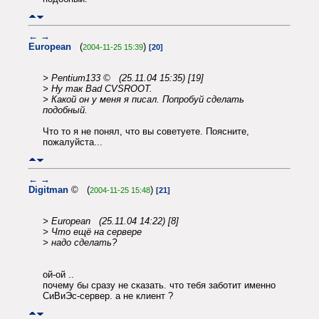
←
→
European
(
)
2004-11-25 15:39
[20]
> Pentium133 © (25.11.04 15:35) [19]
> Ну так Bad CVSROOT.
> Какой он у меня я писал. Попробуй сделать
подобный.
Что то я не понял, что вы советуете. Поясните,
пожалуйста...
←
→
Digitman
© (
)
2004-11-25 15:48
[21]
> European (25.11.04 14:22) [8]
> Что ещё на сервере
> надо сделать?
ой-ой ..
почему бы сразу не сказать. что тебя заботит именно
СиВиЭс-сервер. а не клиент ?