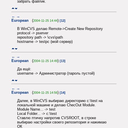
забрать файлик.
←
→
European
(
)
2004-11-25 14:44
[12]
В WinCVS делаю Remote->Create New Repository
protocol -> pserver
repository path -> \cvs\path
hostname -> testpc (мой сервер)
←
→
European
(
)
2004-11-25 14:49
[13]
Да ещё:
username -> Администратор (пароль пустой)
←
→
European
(
)
2004-11-25 14:56
[14]
Далее, в WinCVS выбираю директорию c:\test на
локальной машине и делаю ChecOut Module.
Module Name... -> test
Local Folder... -> c:\test
Ставлю птичку напротив CVSROOT, в строке
выбираю настройки своего репозитория и нажимаю
ОК