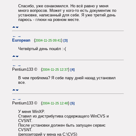
Спасибо, уже ознакомился. Но всё равно у меня
много вопросов. Может у кого-то есть документик по
установке, написанный для себе. Я уже третий день
парюсь - глюки на ровном месте.
←
→
European
(
)
2004-11-25 09:41
[3]
Четвёртый день пошёл :-(
←
→
Pentium133 © (
)
2004-11-25 12:37
[4]
В чем проблема? Я себе пару дней назад установил
все.
←
→
Pentium133 © (
)
2004-11-25 12:48
[5]
У меня WinXP.
Ставил из дистрибутива содержащего WinCVS и
CVSNT.
После установки должен быть запущен сервис
CVSNT.
(репозиторий у мена на C:\CVS)