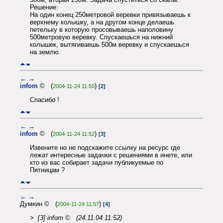
Решение:
На один конец 250метровой веревки привязываешь к
верхнему колышку, а на другом конце делаешь
петельку в которую просовываешь наполовину
500метровую веревку. Спускаешься на нижний
колышек, вытягиваешь 500м веревку и спускаешься
на землю.
←
→
infom
© (
)
2004-11-24 11:50
[2]
Спасибо !
←
→
infom
© (
)
2004-11-24 11:52
[3]
Извените но не подскажите ссылку на ресурс где
лежат интересные задачки с решениями в инете, или
кто из вас собирает задачи публикуемые по
Пятницам ?
←
→
Думкин © (
)
2004-11-24 11:57
[4]
> [3] infom © (24.11.04 11:52)