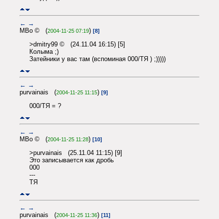
←
→
MBo © (
)
2004-11-25 07:19
[8]
>dmitry99 © (24.11.04 16:15) [5]
Колыма ;)
Затейники у вас там (вспоминая 000/TЯ ) ;)))))
←
→
purvainais (
)
2004-11-25 11:15
[9]
000/TЯ = ?
←
→
MBo © (
)
2004-11-25 11:28
[10]
>purvainais (25.11.04 11:15) [9]
Это записывается как дробь
000
---
ТЯ
←
→
purvainais (
)
2004-11-25 11:36
[11]