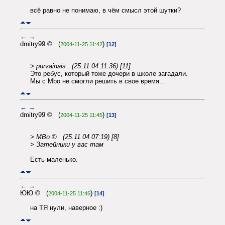
всё равно не понимаю, в чём смысл этой шутки?
←
→
dmitry99 © (
)
2004-11-25 11:42
[12]
> purvainais (25.11.04 11:36) [11]
Это ребус, который тоже дочери в школе загадали.
Мы с Mbo не смогли решить в свое время...
←
→
dmitry99 © (
)
2004-11-25 11:45
[13]
> MBo © (25.11.04 07:19) [8]
> Затейники у вас там
Есть маленько.
←
→
ЮЮ © (
)
2004-11-25 11:46
[14]
на ТЯ нули, наверное :)