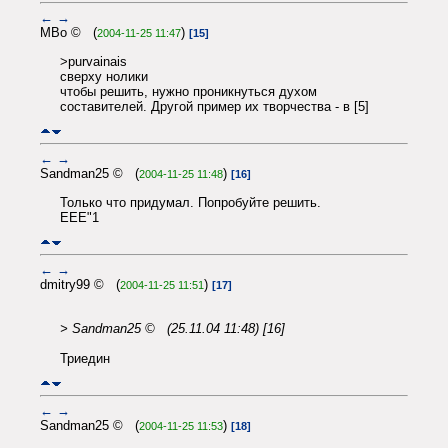
←
→
MBo © (
)
2004-11-25 11:47
[15]
>purvainais
сверху нолики
чтобы решить, нужно проникнуться духом
составителей. Другой пример их творчества - в [5]
←
→
Sandman25 © (
)
2004-11-25 11:48
[16]
Только что придумал. Попробуйте решить.
EEE"1
←
→
dmitry99 © (
)
2004-11-25 11:51
[17]
> Sandman25 © (25.11.04 11:48) [16]
Триедин
←
→
Sandman25 © (
)
2004-11-25 11:53
[18]