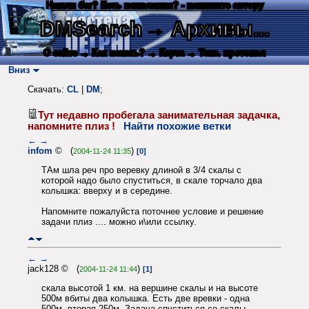
Нашли баг? Есть пожелания? - напишите автору
DMSearch
→ Архивы...
О сайте
→ Как искать?
→ Карта
→ Текс. протокол
Вниз
Скачать:
CL
|
DM
;
Тут недавно пробегала занимательная задачка,
напомните плиз !
Найти похожие ветки
←
→
infom
© (
)
2004-11-24 11:35
[0]
ТАм шла реч про веревку длиной в 3/4 скалы с
которой надо было спуститься, в скале торчало два
колышка: вверху и в середине.
Напомните пожалуйста поточнее условие и решение
задачи плиз .... можно и\или ссылку.
←
→
jack128 © (
)
2004-11-24 11:44
[1]
скала высотой 1 км. на вершине скалы и на высоте
500м вбиты два колышка. Есть две вревки - одна
500м, вторая 250м. Задача спуститься со скалы.