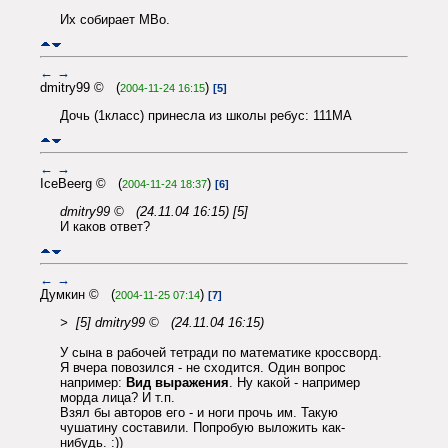
Их собирает МВо.
←
→
dmitry99 © (
)
2004-11-24 16:15
[5]
Дочь (1класс) принесла из школы ребус: 111МА
←
→
IceBeerg © (
)
2004-11-24 18:37
[6]
dmitry99 © (24.11.04 16:15) [5]
И каков ответ?
←
→
Думкин © (
)
2004-11-25 07:14
[7]
> [5] dmitry99 © (24.11.04 16:15)
У сына в рабочей тетради по математике кроссворд.
Я вчера повозился - не сходится. Один вопрос
например:
Вид выражения
. Ну какой - например
морда лица? И т.п.
Взял бы авторов его - и ноги прочь им. Такую
чушатину составили. Попробую выложить как-
нибудь. :))