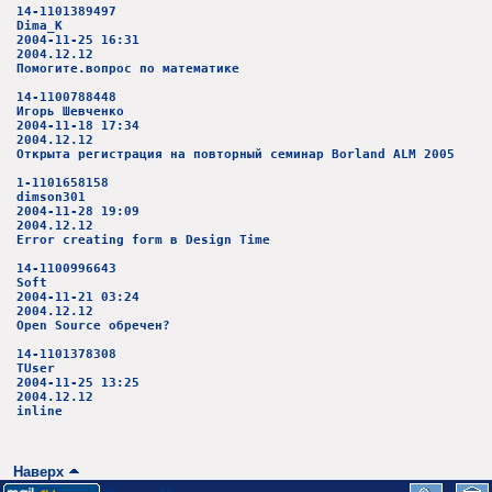
14-1101389497
Dima_K
2004-11-25 16:31
2004.12.12
Помогите.вопрос по математике
14-1100788448
Игорь Шевченко
2004-11-18 17:34
2004.12.12
Открыта регистрация на повторный семинар Borland ALM 2005
1-1101658158
dimson301
2004-11-28 19:09
2004.12.12
Error creating form в Design Time
14-1100996643
Soft
2004-11-21 03:24
2004.12.12
Open Source обречен?
14-1101378308
TUser
2004-11-25 13:25
2004.12.12
inline
Наверх