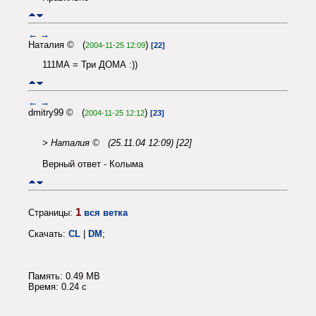
←
→
Наталия © (
)
2004-11-25 12:09
[22]
111МА = Три ДОМА :))
←
→
dmitry99 © (
)
2004-11-25 12:12
[23]
> Наталия © (25.11.04 12:09) [22]
Верный ответ - Колыма
1
Страницы:
вся ветка
Скачать:
CL
|
DM
;
Память: 0.49 MB
Время: 0.24 c