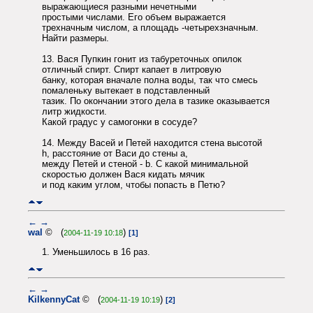
выражающиеся разными нечетными
простыми числами. Его объем выражается
трехначным числом, а площадь -четырехзначным.
Найти размеры.
13. Вася Пупкин гонит из табуреточных опилок
отличный спирт. Спирт капает в литровую
банку, которая вначале полна воды, так что смесь
помаленьку вытекает в подставленный
тазик. По окончании этого дела в тазике оказывается
литр жидкости.
Какой градус у самогонки в сосуде?
14. Между Васей и Петей находится стена высотой
h, расстояние от Васи до стены a,
между Петей и стеной - b. С какой минимальной
скоростью должен Вася кидать мячик
и под каким углом, чтобы попасть в Петю?
←
→
wal
© (
)
2004-11-19 10:18
[1]
1. Уменьшилось в 16 раз.
←
→
KilkennyCat
© (
)
2004-11-19 10:19
[2]