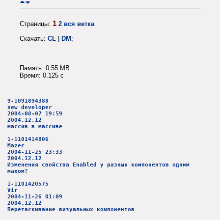
1
Страницы:
2
вся ветка
Скачать:
CL
|
DM
;
Память: 0.55 MB
Время: 0.125 c
9-1091894388
new developer
2004-08-07 19:59
2004.12.12
массив в массиве
1-1101414806
Mazer
2004-11-25 23:33
2004.12.12
Изменения свойства Enabled у разных компонентов одним
махом?
1-1101420575
Vir
2004-11-26 01:09
2004.12.12
Перетаскивание визуальных компонентов