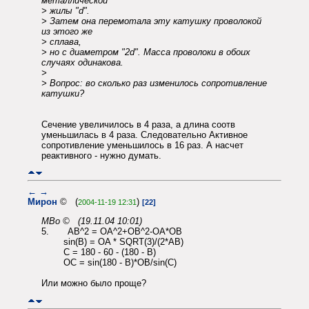
металлической
> жилы "d".
> Затем она перемотала эту катушку проволокой
из этого же
> сплава,
> но с диаметром "2d". Масса проволоки в обоих
случаях одинакова.
>
> Вопрос: во сколько раз изменилось сопротивление
катушки?
Сечение увеличилось в 4 раза, а длина соотв
уменьшилась в 4 раза. Следовательно Активное
сопротивление уменьшилось в 16 раз. А насчет
реактивного - нужно думать.
←
→
Мирон
© (
)
2004-11-19 12:31
[22]
MBo © (19.11.04 10:01)
5. AB^2 = OA^2+OB^2-OA*OB
sin(B) = OA * SQRT(3)/(2*AB)
C = 180 - 60 - (180 - B)
OC = sin(180 - B)*OB/sin(C)
Или можно было проще?