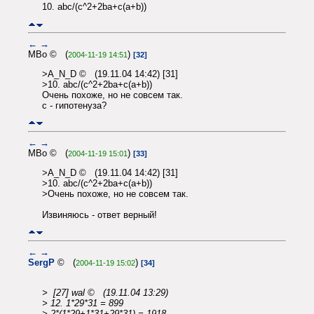
10. abc/(c^2+2ba+c(a+b))
←
→
MBo © (
)
2004-11-19 14:51
[32]
>A_N_D © (19.11.04 14:42) [31]
>10. abc/(c^2+2ba+c(a+b))
Очень похоже, но не совсем так.
с - гипотенуза?
←
→
MBo © (
)
2004-11-19 15:01
[33]
>A_N_D © (19.11.04 14:42) [31]
>10. abc/(c^2+2ba+c(a+b))
>Очень похоже, но не совсем так.
Извиняюсь - ответ верный!
←
→
SergP
© (
)
2004-11-19 15:02
[34]
> [27] wal © (19.11.04 13:29)
> 12. 1*29*31 = 899
> 2*(1*29+1*31+29*31) = 1918