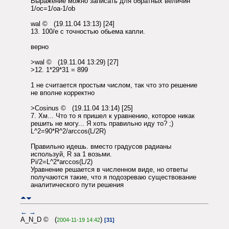
Выражение можно записать для обратных величин
1/oc=1/oa-1/ob
wal © (19.11.04 13:13) [24]
13. 100/e c точностью обьема капли.
верно
>wal © (19.11.04 13:29) [27]
>12. 1*29*31 = 899
1 не считается простым числом, так что это решение
не вполне корректно
>Cosinus © (19.11.04 13:14) [25]
7. Хм... Что то я пришел к уравнению, которое никак
решить не могу... Я хоть правильно иду то? ;)
L^2=90*R^2/arccos(L/2R)
Правильно идешь. вместо градусов радианы
используй, R за 1 возьми.
Pi/2=L^2*arccos(L/2)
Уравнение решается в численном виде, но ответы
получаются такие, что я подозреваю существование
аналитического пути решения
←
→
A_N_D © (
)
2004-11-19 14:42
[31]