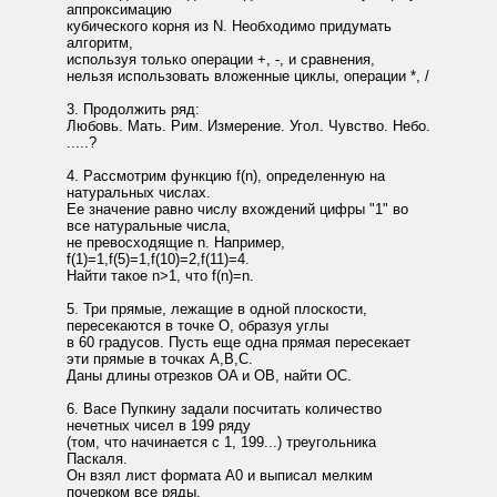
аппроксимацию
кубического корня из N. Необходимо придумать
алгоритм,
используя только операции +, -, и сравнения,
нельзя использовать вложенные циклы, операции *, /
3. Продолжить ряд:
Любовь. Мать. Рим. Измерение. Угол. Чувство. Небо.
.....?
4. Рассмотрим функцию f(n), определенную на
натуральных числах.
Ее значение равно числу вхождений цифры "1" во
все натуральные числа,
не превосходящие n. Например,
f(1)=1,f(5)=1,f(10)=2,f(11)=4.
Найти такое n>1, что f(n)=n.
5. Три прямые, лежащие в одной плоскости,
пересекаются в точке О, образуя углы
в 60 градусов. Пусть еще одна прямая пересекает
эти прямые в точках A,B,C.
Даны длины отрезков OA и OB, найти OC.
6. Васе Пупкину задали посчитать количество
нечетных чисел в 199 ряду
(том, что начинается с 1, 199...) треугольника
Паскаля.
Он взял лист формата А0 и выписал мелким
почерком все ряды.