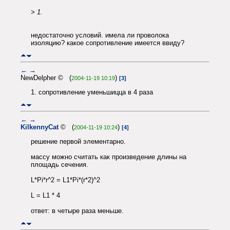
> 1.
недостаточно условий. имела ли проволока
изоляцию? какое сопротивление имеется ввиду?
←
→
NewDelpher © (
)
2004-11-19 10:19
[3]
1. сопротивление уменьшицца в 4 раза
←
→
KilkennyCat
© (
)
2004-11-19 10:24
[4]
решение первой элементарно.
массу можно считать как произведение длины на
площадь сечения.
L*Pi*r^2 = L1*Pi*(r*2)^2
L = L1 * 4
ответ: в четыре раза меньше.