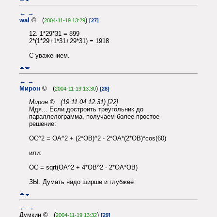
←
→
wal
© (
)
2004-11-19 13:29
[27]
12. 1*29*31 = 899
2*(1*29+1*31+29*31) = 1918
С уважением.
←
→
Мирон
© (
)
2004-11-19 13:30
[28]
Мирон © (19.11.04 12:31) [22]
Мдя... Если достроить треугольник до
параллелограмма, получаем более простое
решение:
OC^2 = OA^2 + (2*OB)^2 - 2*OA*(2*OB)*cos(60)
или:
OC = sqrt(OA^2 + 4*OB^2 - 2*OA*OB)
ЗЫ. Думать надо ширше и глубжее
←
→
Думкин © (
)
2004-11-19 13:32
[29]