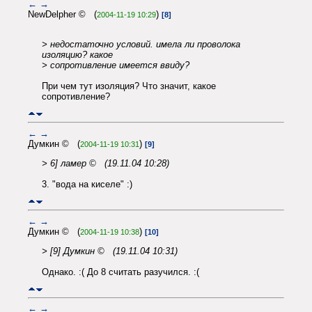
←
→
NewDelpher © (
)
2004-11-19 10:29
[8]
> недостаточно условий. имела ли проволока
изоляцию? какое
> сопротивление имеется ввиду?
При чем тут изоляция? Что значит, какое
сопротивление?
←
→
Думкин © (
)
2004-11-19 10:31
[9]
> 6] ламер © (19.11.04 10:28)
3. "вода на киселе" :)
←
→
Думкин © (
)
2004-11-19 10:38
[10]
> [9] Думкин © (19.11.04 10:31)
Однако. :( До 8 считать разучился. :(
←
→