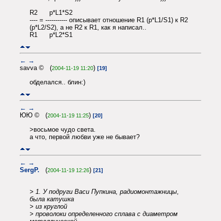
R2 p*L1*S2
---- = ----------- описывает отношение R1 (p*L1/S1) к R2
(p*L2/S2), а не R2 к R1, как я написал..
R1 p*L2*S1
←
→
savva © (
)
2004-11-19 11:20
[19]
обделался.. блин:)
←
→
ЮЮ © (
)
2004-11-19 11:25
[20]
>восьмое чудо света.
а что, первой любви уже не бывает?
←
→
SergP.
(
)
2004-11-19 12:26
[21]
> 1. У подруги Васи Пупкина, радиомонтажницы,
была катушка
> из круглой
> проволоки определенного сплава с диаметром