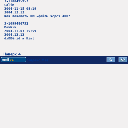
3-1100495957
Galim
2004-11-15 08:19
2004.12.12
Как паковать DBF-файлы через ADO?
3-1099486752
MakNik
2004-11-03 15:59
2004.12.12
dxDBGrid и Hint
Наверх