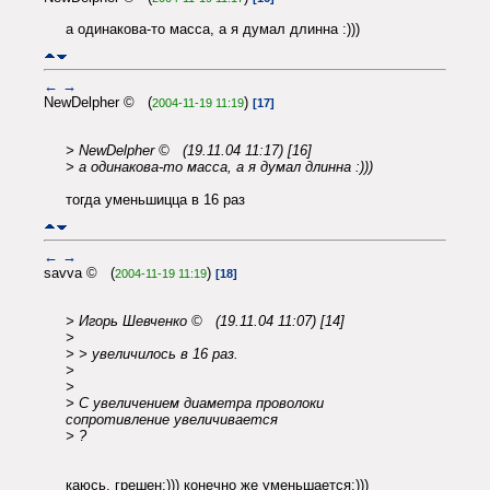
а одинакова-то масса, а я думал длинна :)))
←
→
NewDelpher © (
)
2004-11-19 11:19
[17]
> NewDelpher © (19.11.04 11:17) [16]
> а одинакова-то масса, а я думал длинна :)))
тогда уменьшицца в 16 раз
←
→
savva © (
)
2004-11-19 11:19
[18]
> Игорь Шевченко © (19.11.04 11:07) [14]
>
> > увеличилось в 16 раз.
>
>
> С увеличением диаметра проволоки
сопротивление увеличивается
> ?
каюсь, грешен:))) конечно же уменьшается:)))