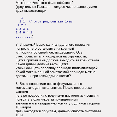
Можно ли без этого было обойтись?
(треугольник Паскаля - каждое число равно сумме
двух вышестоящих
1
1 1 // этот ряд считаем 1-ым
1 2 1
1 3 3 1
1 4 6 4 1
)
.........
7. Знакомый Васи, капитан дальнего плавания
попросил его установить на круглый
иллюминатор своей каюты дворники. Ось
стеклоочистителя находится на окружности,
щетка прямая и не должна выходить за край стекла.
Какой длины должна быть щетка,
чтобы очищать половину площади иллюминатора?
Какой максимальной заметаемой площади можно
достичь и при какой длине щетки?
8. Васю направили вести факультатив по
математике для школьников. После первого же
занятия
четыре подростка с водяными пистолетами решили
поиграть в охотников за привидениями,
загнали его в квадратную комнату с длиной стороны
10 метров.
Дети находятся по углам, дальнобойность пистолета
10 м.