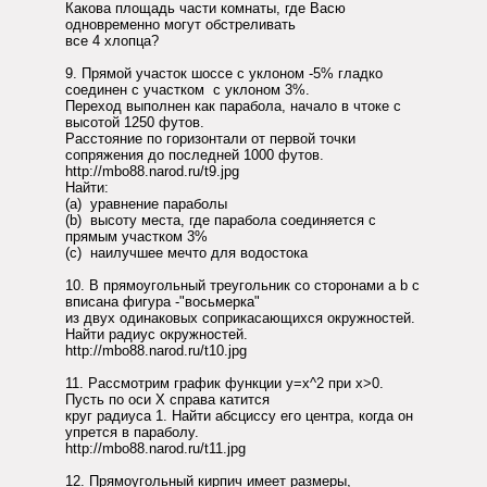
Какова площадь части комнаты, где Васю
одновременно могут обстреливать
все 4 хлопца?
9. Прямой участок шоссе с уклоном -5% гладко
соединен с участком с уклоном 3%.
Переход выполнен как парабола, начало в чтоке с
высотой 1250 футов.
Расстояние по горизонтали от первой точки
сопряжения до последней 1000 футов.
http://mbo88.narod.ru/t9.jpg
Найти:
(a) уравнение параболы
(b) высоту места, где парабола соединяется с
прямым участком 3%
(c) наилучшее мечто для водостока
10. В прямоугольный треугольник со сторонами a b c
вписана фигура -"восьмерка"
из двух одинаковых соприкасающихся окружностей.
Найти радиус окружностей.
http://mbo88.narod.ru/t10.jpg
11. Рассмотрим график функции y=x^2 при x>0.
Пусть по оси X справа катится
круг радиуса 1. Найти абсциссу его центра, когда он
упрется в параболу.
http://mbo88.narod.ru/t11.jpg
12. Прямоугольный кирпич имеет размеры,