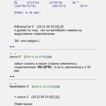
R1 p*L2*S1 L2*S1*S1 16 *
((pi*d1^2)^2) (d1^2)^2 d1^4
Ответ: в 16 раз.
KilkennyCat © (19.11.04 10:19) [2]
я думаю по току.. нет ни малейшего намека на
индуктивное сопротивление
ЗЫ. ели набрал:)
←
→
savva © (
)
2004-11-19 10:45
[12]
забыл сказать в какую сторону изменилось
сопротивление:
R2=16*R1
, то есть увеличилось в 16
раз.
←
→
NewDelpher © (
)
2004-11-19 10:56
[13]
> savva © (19.11.04 10:42) [11]
Убийственно