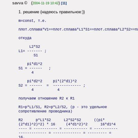
savva © (
)
2004-11-19 10:42
[11]
1. решение (надеюсь правильное:))
m=const, т.е.
плот.сплава*V1==плот.сплава*L1*S1==плот.сплава*L2*S2==п
откуда
L2*S2
L1= ------- ;
S1
pi*d1^2
S1 = ------ ;
4
pi*d2^2 pi*(2*d1)^2
S2 = ------ = ------------- ;
4 4
получаем отношение R2 к R1
R1=p*L1/S1, R2=p*L2/S2, (p - это удельное
сопротивление проводника)
R2 p*L1*S2 L2*S2*S2 ((pi*
(2*d1)^2)^2) * 16 (4*d1^2)^2 16*d1^4
---- = ----------- = ----------- = -----------
------------- = ------------- = --------- =
16.