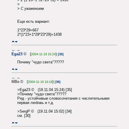
>
> С уважением.
Еще есть вариант:
1*23*29=667
2*(1*23+1*29*23*29)=1438
←
→
Ega23
© (
)
2004-11-19 15:24
[35]
Почему "чудо света"?????
←
→
MBo © (
)
2004-11-19 16:18
[36]
>Ega23 © (19.11.04 15:24) [35]
>Почему "чудо света"?????
Ряд - устойчивые словосочетания с числительными
первая любовь и т.д.
>SergP © (19.11.04 15:02) [34]
см. [30]