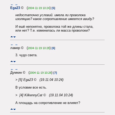
←
→
Ega23
© (
)
2004-11-19 10:24
[5]
недостаточно условий. имела ли проволока
изоляцию? какое сопротивление имеется ввиду?
И ешё непонятно, проволока той же длины стала,
или нет? Т.е. изменилась ли масса проволоки?
←
→
ламер © (
)
2004-11-19 10:28
[6]
3. чудо света.
←
→
Думкин © (
)
2004-11-19 10:28
[7]
> [5] Ega23 © (19.11.04 10:24)
В условии все есть.
> [4] KilkennyCat © (19.11.04 10:24)
А площадь на сопротивление не влияет?