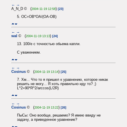
←
→
A_N_D © (
)
2004-11-19 12:58
[23]
5. OC=OB*OA/(OA-OB)
←
→
wal
© (
)
2004-11-19 13:13
[24]
13. 100/e c точностью обьема капли.
С уважением.
←
→
Cosinus
© (
)
2004-11-19 13:14
[25]
7. Хм... Что то я пришел к уравнению, которое никак
решить не могу... Я хоть правильно иду то? ;)
L^2=90*R^2/arccos(L/2R)
←
→
Cosinus
© (
)
2004-11-19 13:22
[26]
ПыСы: Оно вообще, решаемо? Я имею ввиду не
задачу, а приведенное уравнение?