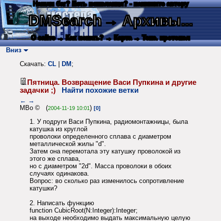
Нашли баг? Есть пожелания? - напишите автору
DMSearch
→ Архивы...
О сайте
→ Как искать?
→ Карта
→ Текс. протокол
Вниз
Скачать:
CL
|
DM
;
Пятница. Возвращение Васи Пупкина и другие
задачки ;)
Найти похожие ветки
←
→
MBo © (
)
2004-11-19 10:01
[0]
1. У подруги Васи Пупкина, радиомонтажницы, была
катушка из круглой
проволоки определенного сплава с диаметром
металлической жилы "d".
Затем она перемотала эту катушку проволокой из
этого же сплава,
но с диаметром "2d". Масса проволоки в обоих
случаях одинакова.
Вопрос: во сколько раз изменилось сопротивление
катушки?
2. Написать функцию
function CubicRoot(N:Integer):Integer;
на выходе необходимо выдать максимальную целую