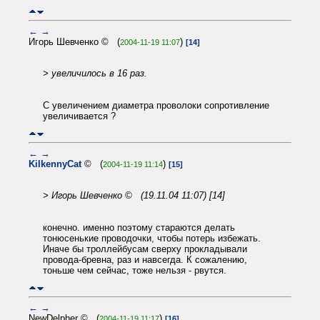
←
→
Игорь Шевченко © (
)
2004-11-19 11:07
[14]
> увеличилось в 16 раз.
С увеличением диаметра проволоки сопротивление
увеличивается ?
←
→
KilkennyCat
© (
)
2004-11-19 11:14
[15]
> Игорь Шевченко © (19.11.04 11:07) [14]
конечно. именно поэтому стараются делать
тонюсенькие проводочки, чтобы потерь избежать.
Иначе бы троллейбусам сверху прокладывали
провода-бревна, раз и навсегда. К сожалению,
тоньше чем сейчас, тоже нельзя - рвутся.
←
→
NewDelpher © (
)
2004-11-19 11:17
[16]