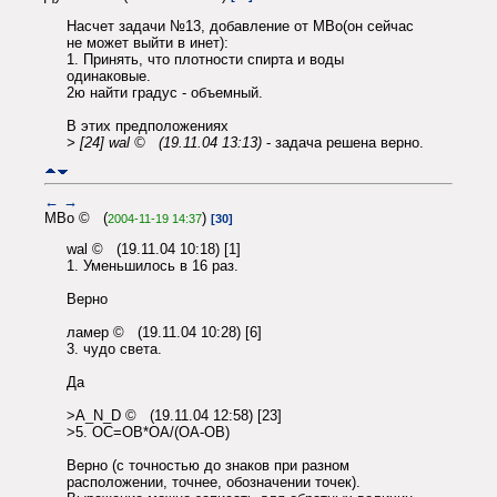
Насчет задачи №13, добавление от МВо(он сейчас
не может выйти в инет):
1. Принять, что плотности спирта и воды
одинаковые.
2ю найти градус - объемный.
В этих предположениях
> [24] wal © (19.11.04 13:13)
- задача решена верно.
←
→
MBo © (
)
2004-11-19 14:37
[30]
wal © (19.11.04 10:18) [1]
1. Уменьшилось в 16 раз.
Верно
ламер © (19.11.04 10:28) [6]
3. чудо света.
Да
>A_N_D © (19.11.04 12:58) [23]
>5. OC=OB*OA/(OA-OB)
Верно (с точностью до знаков при разном
расположении, точнее, обозначении точек).