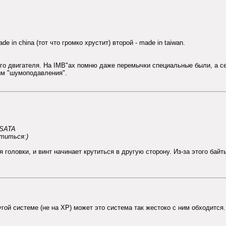
in china (тот что громко хрустит) второй - made in taiwan.
го двигателя. На IMB"ах помню даже перемычки специальные были, а се
жим "шумоподавления".
 SATA
утиться:)
головки, и винт начинает крутиться в другую сторону. Из-за этого байт
угой системе (не на XP) может это система так жестоко с ним обходится.