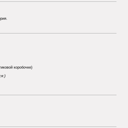
ория.
тиковой коробочке)
я:)