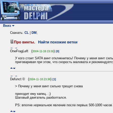
Вниз
Скачать:
CL
|
DM
;
Про винты.
Найти похожие ветки
←
→
OneFragLeft (
)
2004-11-18 23:30
[0]
У кого стоит SATA винт откликнитесь! Почему у меня винт силь
приговаривая при этом, что скорость маловата и рекомендуетс
←
→
Defunct © (
)
2004-11-18 23:38
[1]
> Почему у меня винт сильно трещит снова
приходит ему капец.. ;)
Шаговый двигатель разболтался.
PS: вполне нормальное явление после первых 500-1000 часов