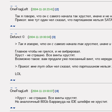
←
→
OneFragLeft (
)
2004-11-18 23:41
[2]
Так я говорю, что он с самого начала так хрустел, иначе и не н
Прикол: мне тут один чел сказал, что партишином нельзя SATA
←
→
Defunct © (
)
2004-11-19 00:04
[3]
> Так я говорю, что он с самого начала так хрустел, иначе и
Главное чтобы не грелся, и не вибрировал.
Хруст - не страшно. Все винты хрустят.
Возможно такое: вам продали уже поюзанный винт, что нередк
> Прикол: мне тут один чел сказал, что партишином нельзя
LOL
←
→
OneFragLeft (
)
2004-11-19 00:07
[4]
>Хруст - не страшно. Все винты хрустят.
Но аналогичный 80Gb Барракуда на IDE шлейфе не хрустит.