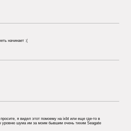
еть начинает :(
просите, я видел этот помоему на ixbt или еще где-то в
по уровню шума им за моим бывшим очень тихим Seagate