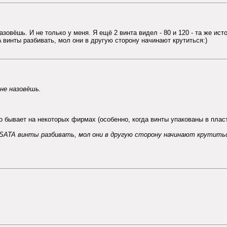
азовёшь. И не только у меня. Я ещё 2 винта видел - 80 и 120 - та же ист
 винты разбивать, мол они в другую сторону начинают крутиться:)
 не назовёшь.
о бывает на некоторых фирмах (особенно, когда винты упакованы в плас
 SATA винты разбивать, мол они в другую сторону начинают крутитьс