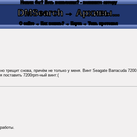
Нашли баг? Есть пожелания? - напишите автору
DMSearch
→ Архивы...
О сайте
→ Как искать?
→ Карта
→ Текс. протокол
но трещит снова, причём не только у меня. Винт Seagate Barracuda 7200
я поставить 7200rpm-ный винт:(
 работы.