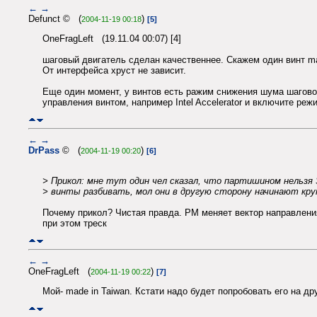
←
→
Defunct © (
)
2004-11-19 00:18
[5]
OneFragLeft (19.11.04 00:07) [4]
шаговый двигатель сделан качественнее. Скажем один винт made 
От интерфейса хруст не зависит.
Еще один момент, у винтов есть ражим снижения шума шагово
управления винтом, например Intel Accelerator и включите ре
←
→
DrPass
© (
)
2004-11-19 00:20
[6]
> Прикол: мне тут один чел сказал, что партишином нельзя
> винты разбивать, мол они в другую сторону начинают кр
Почему прикол? Чистая правда. PM меняет вектор направления 
при этом треск
←
→
OneFragLeft (
)
2004-11-19 00:22
[7]
Мой- made in Taiwan. Кстати надо будет попробовать его на др