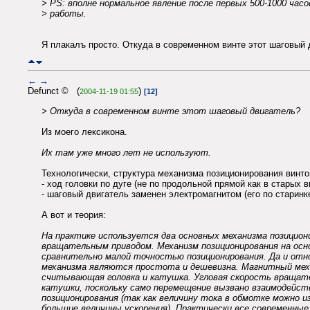
> PS: вполне нормальное явление после первых 500-1000 часо
> работы.
Я плакалъ просто. Откуда в современном винте этот шаговый 
←
→
Defunct © (
)
2004-11-19 01:55
[12]
> Откуда в современном винте этот шаговый двигатель?
Из моего лексикона.
Их там уже много лет не используют.
Технологически, структура механизма позиционирования винт
- ход головки по дуге (не по продольной прямой как в старых 
- шаговый двигатель заменен электромагнитом (его по старинк
А вот и теория:
На практике используется два основных механизма позициони
вращательным приводом. Механизм позиционирования на осно
сравнительно малой точностью позиционирования. Да и отн
механизма являются простота и дешевизна. Магнитный меха
считывающая головка и катушка. Угловая скорость вращате
катушки, поскольку само перемещение вызвано взаимодейс
позиционирования (так как величину тока в обмотке можно 
большие величины ускорения). Практически все современны