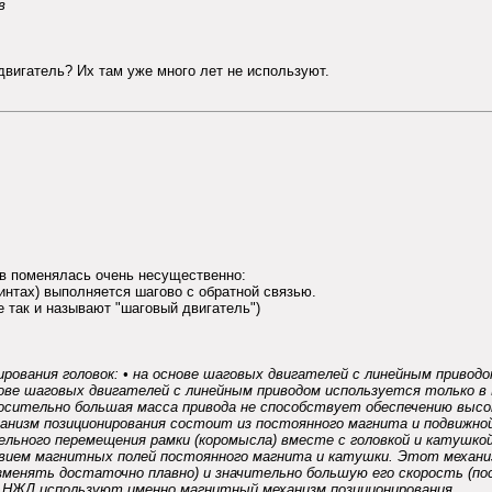
в
двигатель? Их там уже много лет не используют.
ов поменялась очень несущественно:
винтах) выполняется шагово с обратной связью.
е так и называют "шаговый двигатель")
рования головок: • на основе шаговых двигателей с линейным приводо
ве шаговых двигателей с линейным приводом используется только в Н
осительно большая масса привода не способствует обеспечению высо
низм позиционирования состоит из постоянного магнита и подвижной,
льного перемещения рамки (коромысла) вместе с головкой и катушкой
твием магнитных полей постоянного магнита и катушки. Этот механ
изменять достаточно плавно) и значительно большую его скорость (п
е НЖД используют именно магнитный механизм позиционирования.