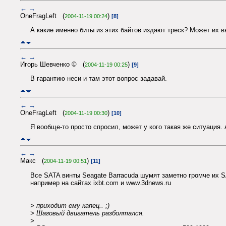
←
→
OneFragLeft (
)
2004-11-19 00:24
[8]
А какие именно биты из этих байтов издают треск? Может их в
←
→
Игорь Шевченко © (
)
2004-11-19 00:25
[9]
В гарантию неси и там этот вопрос задавай.
←
→
OneFragLeft (
)
2004-11-19 00:30
[10]
Я вообще-то просто спросил, может у кого такая же ситуация. 
←
→
Макс (
)
2004-11-19 00:51
[11]
Все SATA винты Seagate Barracuda шумят заметно громче их S
например на сайтах ixbt.com и www.3dnews.ru
> приходит ему капец.. ;)
> Шаговый двигатель разболтался.
>