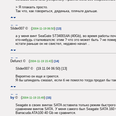
> Я плакалъ просто.
Так что, как говориться, дяденька, плячьте дальше.
←
→
Slider007 © (
)
2004-11-19 06:50
[13]
а у меня винт SeaGate ST340014A (40Gb), во время работы поче
кто-нибудь сталкивалсяс этим ? что это может быть ? не помир
кстати раньше он не свистел, недавно начал ..
←
→
Defunct © (
)
2004-11-19 15:43
[14]
Slider007 © (19.11.04 06:50) [13]
Вероятно он еще и греется.
Я бы шпиндель смазал, если б не помогло тогда продал бы так
←
→
by
© (
)
2004-11-19 15:49
[15]
Seagate в своих винтах SATA оставила только режим быстрого п
сравнении винтов SATA. У меня самого был Seagate SATA 160
Barracuda ATA100 40 Gb не сравнится.