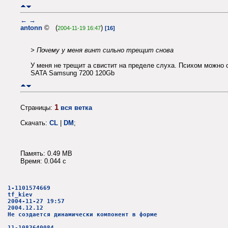
←
→
antonn
© (
)
2004-11-19 16:47
[16]
> Почему у меня винт сильно трещит снова
У меня не трещит а свистит на пределе слуха. Психом можно 
SATA Samsung 7200 120Gb
1
Страницы:
вся ветка
Скачать:
CL
|
DM
;
Память: 0.49 MB
Время: 0.044 c
1-1101574669
tf_kiev
2004-11-27 19:57
2004.12.12
Не создается динамически компонент в форме
11-1083640084