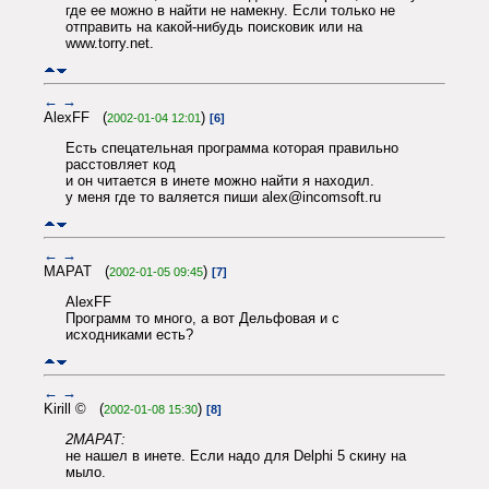
где ее можно в найти не намекну. Если только не
отправить на какой-нибудь поисковик или на
www.torry.net.
←
→
AlexFF (
)
2002-01-04 12:01
[6]
Есть спецательная программа которая правильно
расстовляет код
и он читается в инете можно найти я находил.
у меня где то валяется пиши alex@incomsoft.ru
←
→
МАРАТ (
)
2002-01-05 09:45
[7]
AlexFF
Программ то много, а вот Дельфовая и с
исходниками есть?
←
→
Kirill © (
)
2002-01-08 15:30
[8]
2МАРАТ:
не нашел в инете. Если надо для Delphi 5 скину на
мыло.