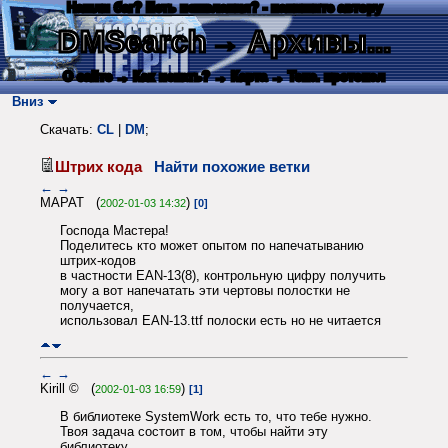
Нашли баг? Есть пожелания? - напишите автору
DMSearch
→ Архивы...
О сайте
→ Как искать?
→ Карта
→ Текс. протокол
Вниз
Скачать:
CL
|
DM
;
Штрих кода
Найти похожие ветки
←
→
МАРАТ (
)
2002-01-03 14:32
[0]
Господа Мастера!
Поделитесь кто может опытом по напечатыванию
штрих-кодов
в частности EAN-13(8), контрольную цифру получить
могу а вот напечатать эти чертовы полостки не
получается,
использовал EAN-13.ttf полоски есть но не читается
←
→
Kirill © (
)
2002-01-03 16:59
[1]
В библиотеке SystemWork есть то, что тебе нужно.
Твоя задача состоит в том, чтобы найти эту
библиотеку.