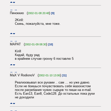
←
→
Пиноккио (
)
2002-01-08 20:48
[9]
2Kirill:
Скинь, пожалуйста, мне тоже.
←
→
МАРАТ (
)
2002-01-09 08:30
[10]
Kirill
Кидай, буду рад
в крайнем случае грохну 6 поставлю 5
←
→
MaX V RodionoV (
)
2002-01-10 13:06
[11]
Реализовывал все руками .. сам ... но уже давно.
Если не боишься почувствовать себя мазохистом
после рагребания чужих сырцов то пиши на e-mail.
Есть Ean13, Ean8, Code128. До остальных пока руки
не доходили
←
→