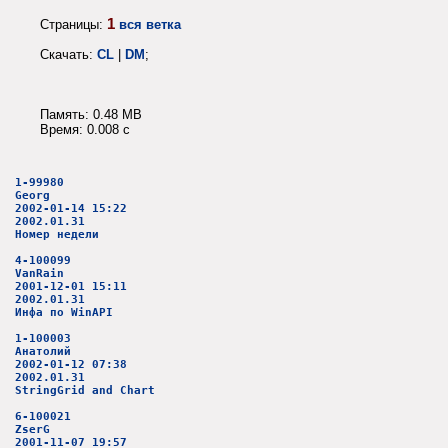
1
Страницы:
вся ветка
Скачать:
CL
|
DM
;
Память: 0.48 MB
Время: 0.008 c
1-99980
Georg
2002-01-14 15:22
2002.01.31
Номер недели
4-100099
VanRain
2001-12-01 15:11
2002.01.31
Инфа по WinAPI
1-100003
Анатолий
2002-01-12 07:38
2002.01.31
StringGrid and Chart
6-100021
ZserG
2001-11-07 19:57