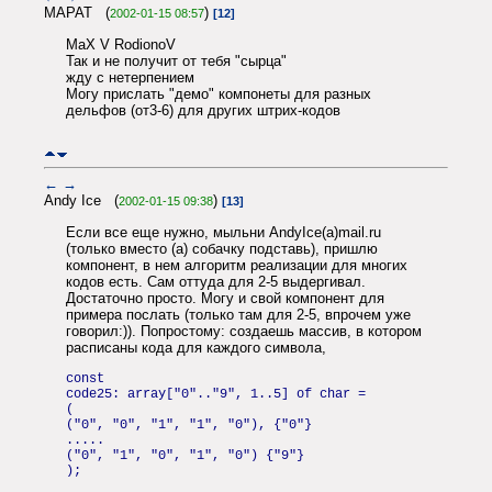
МАРАТ (
)
2002-01-15 08:57
[12]
MaX V RodionoV
Так и не получит от тебя "сырца"
жду с нетерпением
Могу прислать "демо" компонеты для разных
дельфов (от3-6) для других штрих-кодов
←
→
Andy Ice (
)
2002-01-15 09:38
[13]
Если все еще нужно, мыльни AndyIce(a)mail.ru
(только вместо (а) собачку подставь), пришлю
компонент, в нем алгоритм реализации для многих
кодов есть. Сам оттуда для 2-5 выдергивал.
Достаточно просто. Могу и свой компонент для
примера послать (только там для 2-5, впрочем уже
говорил:)). Попростому: создаешь массив, в котором
расписаны кода для каждого символа,
const
code25: array["0".."9", 1..5] of char =
(
("0", "0", "1", "1", "0"), {"0"}
.....
("0", "1", "0", "1", "0") {"9"}
);