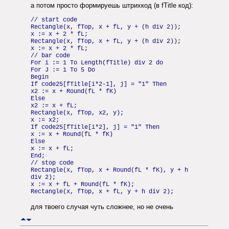
а потом просто формируешь штрихкод (в fTitle код):
// start code
Rectangle(x, fTop, x + fL, y + (h div 2));
x := x + 2 * fL;
Rectangle(x, fTop, x + fL, y + (h div 2));
x := x + 2 * fL;
// bar code
For i := 1 To Length(fTitle) div 2 do
For J := 1 To 5 Do
Begin
If code25[fTitle[i*2-1], j] = "1" Then
x2 := x + Round(fL * fK)
Else
x2 := x + fL;
Rectangle(x, fTop, x2, y);
x := x2;
If code25[fTitle[i*2], j] = "1" Then
x := x + Round(fL * fK)
Else
x := x + fL;
End;
// stop code
Rectangle(x, fTop, x + Round(fL * fK), y + h
div 2);
x := x + fL + Round(fL * fK);
Rectangle(x, fTop, x + fL, y + h div 2);
для твоего случая чуть сложнее, но не очень