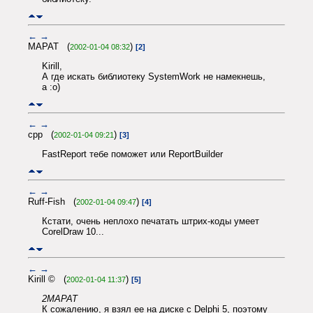
←
→
МАРАТ (
)
2002-01-04 08:32
[2]
Kirill,
А где искать библиотеку SystemWork не намекнешь,
а :о)
←
→
cpp (
)
2002-01-04 09:21
[3]
FastReport тебе поможет или ReportBuilder
←
→
Ruff-Fish (
)
2002-01-04 09:47
[4]
Кстати, очень неплохо печатать штрих-коды умеет
CorelDraw 10...
←
→
Kirill © (
)
2002-01-04 11:37
[5]
2МАРАТ
К сожалению, я взял ее на диске с Delphi 5, поэтому