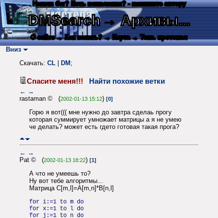
Нашли баг? Есть пожелания? - напишите автору
DMSearch
→ Архивы...
О сайте
→ Как искать?
→ Карта
→ Текс. протокол
Вниз
Скачать:
CL
|
DM
;
Спасите меня!!!
Найти похожие ветки
←
→
rastaman © (
)
2002-01-13 15:12
[0]
Горю я вот((( мне нужно до завтра сделаь прогу
которая суммирует умножает матрицы а я не умею
че делать? может есть гдето готовая такая прога?
←
→
Pat © (
)
2002-01-13 18:22
[1]
А что не умеешь то?
Ну вот тебе алгоритмы...
Матрица C[m,l]=А[m,n]*B[n,l]
for i:=1 to m do
for x:=1 to l do
for j:=1 to n do