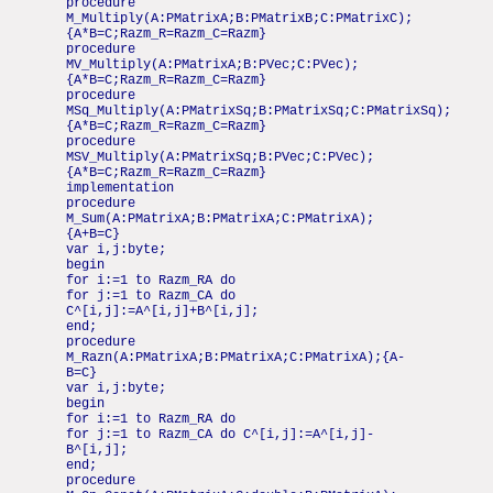
procedure
M_Multiply(A:PMatrixA;B:PMatrixB;C:PMatrixC);
{A*B=C;Razm_R=Razm_C=Razm}
procedure
MV_Multiply(A:PMatrixA;B:PVec;C:PVec);
{A*B=C;Razm_R=Razm_C=Razm}
procedure
MSq_Multiply(A:PMatrixSq;B:PMatrixSq;C:PMatrixSq);
{A*B=C;Razm_R=Razm_C=Razm}
procedure
MSV_Multiply(A:PMatrixSq;B:PVec;C:PVec);
{A*B=C;Razm_R=Razm_C=Razm}
implementation
procedure
M_Sum(A:PMatrixA;B:PMatrixA;C:PMatrixA);
{A+B=C}
var i,j:byte;
begin
for i:=1 to Razm_RA do
for j:=1 to Razm_CA do
C^[i,j]:=A^[i,j]+B^[i,j];
end;
procedure
M_Razn(A:PMatrixA;B:PMatrixA;C:PMatrixA);{A-
B=C}
var i,j:byte;
begin
for i:=1 to Razm_RA do
for j:=1 to Razm_CA do C^[i,j]:=A^[i,j]-
B^[i,j];
end;
procedure