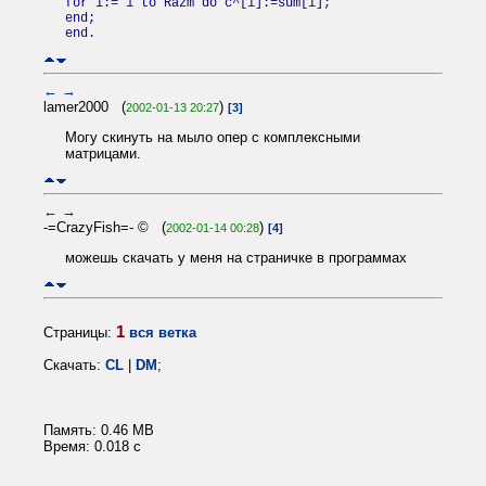
for i:= 1 to Razm do c^[i]:=sum[i];
end;
end.
←
→
lamer2000 (
)
2002-01-13 20:27
[3]
Могу скинуть на мыло опер с комплексными
матрицами.
←
→
-=CrazyFish=- © (
)
2002-01-14 00:28
[4]
можешь скачать у меня на страничке в программах
1
Страницы:
вся ветка
Скачать:
CL
|
DM
;
Память: 0.46 MB
Время: 0.018 c