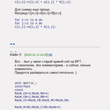
c[i,x]:=c[i,x] + a[i,j] * b[j,x];
Для суммы еще проще...
Матрица C[m,n]=А[m,n]+B[m,n]
for i:=1 to m do
for j:=1 to n do
c[i,j]:=a[i,j] + b[i,j];
←
→
Adder © (
)
2002-01-13 18:29
[2]
Вот... был у меня старый кривой unit на BP7...
к сожалению, без комментариев - а сейчас леньки
комментить...
Придется разбираться самостоятельно :)
unit matrix_;
interface
const
Razm_CA=4;Razm_RA=4;
Razm_CB=1;Razm_RB=4;
Razm_CC=Razm_CB;Razm_RC=Razm_RA;
Razm_R=90;Razm_C=90;Razm=4;