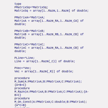
type
PMatrixSq=^MatrixSq;
MatrixSq = array[1..Razm,1..Razm] of double;
PMatrixA=^MatrixA;
MatrixA = array[1..Razm_RA,1..Razm_CA] of
double;
PMatrixB=^MatrixB;
MatrixB = array[1..Razm_RB,1..Razm_CB] of
double;
PMatrixC=^MatrixC;
MatrixC = array[1..Razm_RA,1..Razm_CB] of
double;
PLine=^Line;
Line = array[1..Razm{_C}] of double;
PVec=^Vec;
Vec = array[1..Razm{_R}] of double;
procedure
M_Sum(A:PMatrixA;B:PMatrixA;C:PMatrixA);
{A+B=C}
procedure
M_Razn(A:PMatrixA;B:PMatrixA;C:PMatrixA);{A-
B=C}
procedure
M_On_Const(A:PMatrixA;C:double;B:PMatrixA);
{A*C=B}