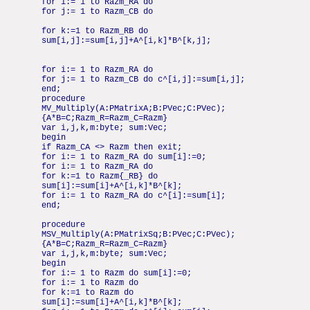
for i:= 1 to Razm_RA do
for j:= 1 to Razm_CB do
for k:=1 to Razm_RB do
sum[i,j]:=sum[i,j]+A^[i,k]*B^[k,j];
for i:= 1 to Razm_RA do
for j:= 1 to Razm_CB do c^[i,j]:=sum[i,j];
end;
procedure
MV_Multiply(A:PMatrixA;B:PVec;C:PVec);
{A*B=C;Razm_R=Razm_C=Razm}
var i,j,k,m:byte; sum:Vec;
begin
if Razm_CA <> Razm then exit;
for i:= 1 to Razm_RA do sum[i]:=0;
for i:= 1 to Razm_RA do
for k:=1 to Razm{_RB} do
sum[i]:=sum[i]+A^[i,k]*B^[k];
for i:= 1 to Razm_RA do c^[i]:=sum[i];
end;
procedure
MSV_Multiply(A:PMatrixSq;B:PVec;C:PVec);
{A*B=C;Razm_R=Razm_C=Razm}
var i,j,k,m:byte; sum:Vec;
begin
for i:= 1 to Razm do sum[i]:=0;
for i:= 1 to Razm do
for k:=1 to Razm do
sum[i]:=sum[i]+A^[i,k]*B^[k];