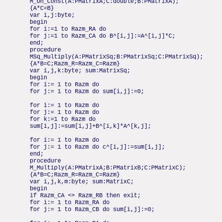
M_On_Const(A:PMatrixA;C:double;B:PMatrixA);
{A*C=B}
var i,j:byte;
begin
for i:=1 to Razm_RA do
for j:=1 to Razm_CA do B^[i,j]:=A^[i,j]*C;
end;
procedure
MSq_Multiply(A:PMatrixSq;B:PMatrixSq;C:PMatrixSq);
{A*B=C;Razm_R=Razm_C=Razm}
var i,j,k:byte; sum:MatrixSq;
begin
for i:= 1 to Razm do
for j:= 1 to Razm do sum[i,j]:=0;
for i:= 1 to Razm do
for j:= 1 to Razm do
for k:=1 to Razm do
sum[i,j]:=sum[i,j]+B^[i,k]*A^[k,j];
for i:= 1 to Razm do
for j:= 1 to Razm do c^[i,j]:=sum[i,j];
end;
procedure
M_Multiply(A:PMatrixA;B:PMatrixB;C:PMatrixC);
{A*B=C;Razm_R=Razm_C=Razm}
var i,j,k,m:byte; sum:MatrixC;
begin
if Razm_CA <> Razm_RB then exit;
for i:= 1 to Razm_RA do
for j:= 1 to Razm_CB do sum[i,j]:=0;