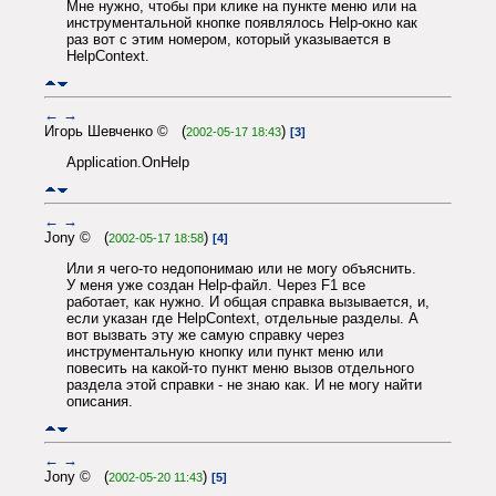
Мне нужно, чтобы при клике на пункте меню или на
инструментальной кнопке появлялось Help-окно как
раз вот с этим номером, который указывается в
HelpContext.
←
→
Игорь Шевченко © (
)
2002-05-17 18:43
[3]
Application.OnHelp
←
→
Jony © (
)
2002-05-17 18:58
[4]
Или я чего-то недопонимаю или не могу объяснить.
У меня уже создан Help-файл. Через F1 все
работает, как нужно. И общая справка вызывается, и,
если указан где HelpContext, отдельные разделы. А
вот вызвать эту же самую справку через
инструментальную кнопку или пункт меню или
повесить на какой-то пункт меню вызов отдельного
раздела этой справки - не знаю как. И не могу найти
описания.
←
→
Jony © (
)
2002-05-20 11:43
[5]