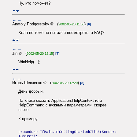
Ну, кто поможет?
←
→
Anatoly Podgoretsky © (
)
2002-05-20 11:58
[6]
Хелп по теме не пытался посмотреть, а FAQ?
←
→
Jin © (
)
2002-05-20 12:15
[7]
WinHelp(...);
←
→
Игорь Шевченко © (
)
2002-05-20 12:20
[8]
День добрый,
На клике сказать Application.HelpContext или
HelpCommand с нужными параметрами, скорее
всего.
К примеру:
procedure TfMain.miGettingStartedClick(Sender:
TObject);