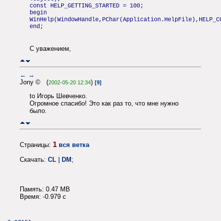
const HELP_GETTING_STARTED = 100;
begin
WinHelp(WindowHandle,PChar(Application.HelpFile),HELP_C
end;
С уважением,
←
→
Jony © (
)
2002-05-20 12:34
[9]
to Игорь Шевченко.
Огромное спасибо! Это как раз то, что мне нужно
было.
1
Страницы:
вся ветка
Скачать:
CL
|
DM
;
Память: 0.47 MB
Время: -0.979 c