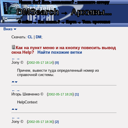
Нашли баг? Есть пожелания? - напишите автору
DMSearch
→ Архивы...
О сайте
→ Как искать?
→ Карта
→ Текс. протокол
Вниз
Скачать:
CL
|
DM
;
Как на пункт меню и на кнопку повесить вывод
окна Help?
Найти похожие ветки
←
→
Jony © (
)
2002-05-17 18:14
[0]
Причем, вывести туда определенный номер из
справочной системы.
←
→
Игорь Шевченко © (
)
2002-05-17 18:26
[1]
HelpContext
←
→
Jony © (
)
2002-05-17 18:36
[2]