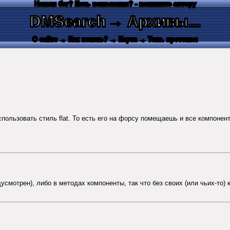
Нашли баг? Есть пожелания? - напишите автору
DMSearch
→ Архивы...
О сайте
→ Как искать?
→ Карта
→ Текс. протокол
ользовать стиль flat. То есть его на форсу помещаешь и все компонен
усмотрен), либо в методах компоненты, так что без своих (или чьих-то) к