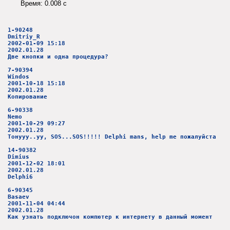
Время: 0.008 c
1-90248
Dmitriy_R
2002-01-09 15:18
2002.01.28
Две кнопки и одна процедура?
7-90394
Windos
2001-10-18 15:18
2002.01.28
Копирование
6-90338
Nemo
2001-10-29 09:27
2002.01.28
Тонууу..уу, SOS...SOS!!!!! Delphi mans, help me пожалуйста
14-90382
Dimius
2001-12-02 18:01
2002.01.28
Delphi6
6-90345
Basaev
2001-11-04 04:44
2002.01.28
Как узнать подключон компютер к интернету в данный момент