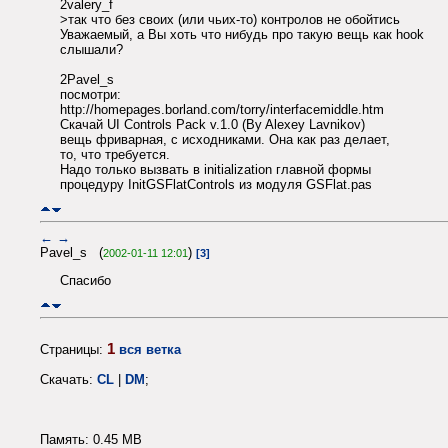
2valery_f
>так что без своих (или чьих-то) контролов не обойтись
Уважаемый, а Вы хоть что нибудь про такую вещь как hook
слышали?
2Pavel_s
посмотри:
http://homepages.borland.com/torry/interfacemiddle.htm
Скачай UI Controls Pack v.1.0 (By Alexey Lavnikov)
вещь фриварная, с исходниками. Она как раз делает,
то, что требуется.
Надо только вызвать в initialization главной формы
процедуру InitGSFlatControls из модуля GSFlat.pas
←
→
Pavel_s (
)
2002-01-11 12:01
[3]
Спасибо
1
Страницы:
вся ветка
Скачать:
CL
|
DM
;
Память: 0.45 MB