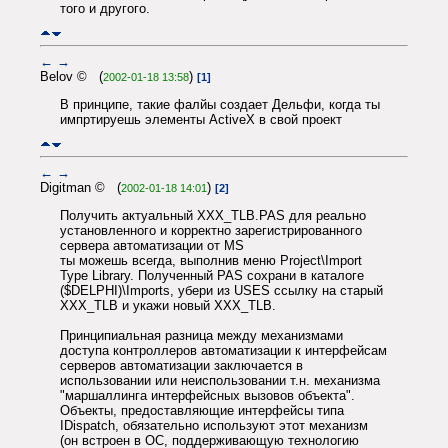
того и другого.
←
→
Belov © (
)
2002-01-18 13:58
[1]
В принципе, такие фалйы создает Дельфи, когда ты
импртируешь элементы ActiveX в свой проект
←
→
Digitman © (
)
2002-01-18 14:01
[2]
Получить актуальный XXX_TLB.PAS для реально
установленного и корректно зарегистрированного
сервера автоматизации от MS
ты можешь всегда, выполнив меню Project\Import
Type Library. Полученный PAS сохрани в каталоге
($DELPHI)\Imports, убери из USES ссылку на старый
XXX_TLB и укажи новый XXX_TLB.
Принципиальная разница между механизмами
доступа контроллеров автоматизации к интерфейсам
серверов автоматизации заключается в
использовании или неиспользовании т.н. механизма
"маршаллинга интерфейсных вызовов объекта".
Объекты, предоставляющие интерфейсы типа
IDispatch, обязательно используют этот механизм
(он встроен в ОС, поддерживающую технологию