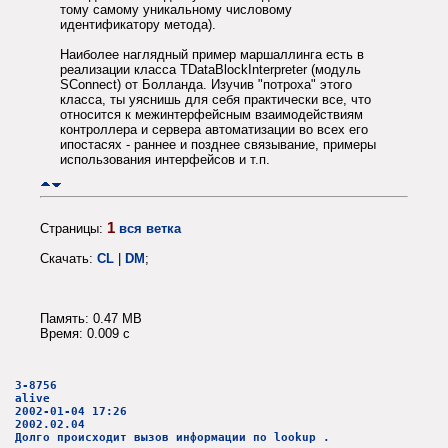
тому самому уникальному числовому
идентификатору метода).
Наиболее наглядный пример маршаллинга есть в
реализации класса TDataBlockInterpreter (модуль
SConnect) от Болланда. Изучив "потроха" этого
класса, ты уяснишь для себя практически все, что
относится к межинтерфейсным взаимодействиям
контроллера и сервера автоматизации во всех его
ипостасях - раннее и позднее связывание, примеры
использования интерфейсов и т.п.
1
Страницы:
вся ветка
Скачать:
CL
|
DM
;
Память: 0.47 MB
Время: 0.009 c
3-8756
alive
2002-01-04 17:26
2002.02.04
Долго происходит вызов информации по lookup .