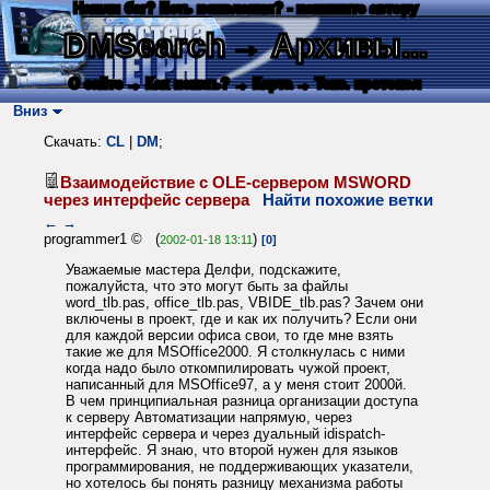
Нашли баг? Есть пожелания? - напишите автору
DMSearch
→ Архивы...
О сайте
→ Как искать?
→ Карта
→ Текс. протокол
Вниз
Скачать:
CL
|
DM
;
Взаимодействие с OLE-сервером MSWORD
через интерфейс сервера
Найти похожие ветки
←
→
programmer1 © (
)
2002-01-18 13:11
[0]
Уважаемые мастера Делфи, подскажите,
пожалуйста, что это могут быть за файлы
word_tlb.pas, office_tlb.pas, VBIDE_tlb.pas? Зачем они
включены в проект, где и как их получить? Если они
для каждой версии офиса свои, то где мне взять
такие же для MSOffice2000. Я столкнулась с ними
когда надо было откомпилировать чужой проект,
написанный для MSOffice97, а у меня стоит 2000й.
В чем принципиальная разница организации доступа
к серверу Автоматизации напрямую, через
интерфейс сервера и через дуальный idispatсh-
интерфейс. Я знаю, что второй нужен для языков
программирования, не поддерживающих указатели,
но хотелось бы понять разницу механизма работы