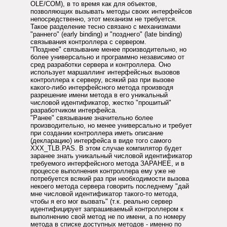
OLE/COM), в то время как для объектов,
позволяющих вызывать методы своих интерфейсов
непосредственно, этот механизм не требуется.
Такое разделение тесно связано с механизмами
"раннего" (early binding) и "позднего" (late binding)
связывания контроллера с сервером.
"Позднее" связывание менее производительно, но
более универсально и программно независимо от
сред разработки сервера и контроллера. Оно
использует маршаллинг интерфейсных вызовов
контроллера к серверу, всякий раз при вызове
какого-либо интерфейсного метода производя
разрешение имени метода в его уникальный
числовой идентификатор, жестко "прошитый"
разработчиком интерфейса.
"Ранее" связывание значительно более
производительно, но менее универсально и требует
при создании контроллера иметь описание
(декларацию) интерфейса в виде того самого
XXX_TLB.PAS. В этом случае компилятор будет
заранее знать уникальный числовой идентификатор
требуемого интерфейсного метода ЗАРАНЕЕ, и в
процессе выполнения контроллера ему уже не
потребуется всякий раз при необходимости вызова
некоего метода сервера говорить последнему "дай
мне числовой идентификатор такого-то метода,
чтобы я его мог вызвать" (т.к. реально сервер
идентифицирует запрашиваемый контроллером к
выполнению свой метод не по имени, а по номеру
метода в списке доступных методов - именно по