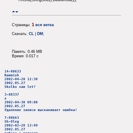
1
Страницы:
вся ветка
Скачать:
CL
|
DM
;
Память: 0.46 MB
Время: 0.017 c
14-88633
Rammish
2002-04-20 12:38
2002.05.27
Skolko vam let?
3-88337
s
2002-04-30 09:08
2002.05.27
Удаление записи выскакивает ошибка!
7-88663
Sh-Oleg
2002-02-28 13:49
2002.05.27