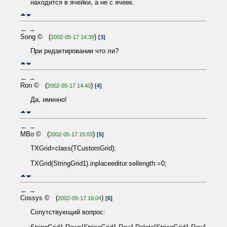
находится в ячейки, а не с ячеек.
←
→
Song © (
)
2002-05-17 14:39
[3]
При редактировании что ли?
←
→
Ron © (
)
2002-05-17 14:40
[4]
Да, именно!
←
→
MBo © (
)
2002-05-17 15:03
[5]
TXGrid=class(TCustomGrid);
TXGrid(StringGrid1).inplaceeditor.sellength:=0;
←
→
Cossys © (
)
2002-05-17 16:04
[6]
Сопутствующий вопрос: