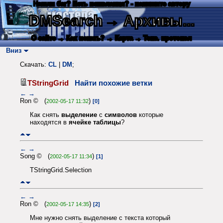
Нашли баг? Есть пожелания? - напишите автору
DMSearch
→ Архивы...
О сайте
→ Как искать?
→ Карта
→ Текс. протокол
Вниз
Скачать:
CL
|
DM
;
TStringGrid
Найти похожие ветки
←
→
Ron © (
)
2002-05-17 11:32
[0]
Как снять
выделение
с
символов
которые
находятся в
ячейке таблицы
?
←
→
Song © (
)
2002-05-17 11:34
[1]
TStringGrid.Selection
←
→
Ron © (
)
2002-05-17 14:35
[2]
Мне нужно снять выделение с текста который