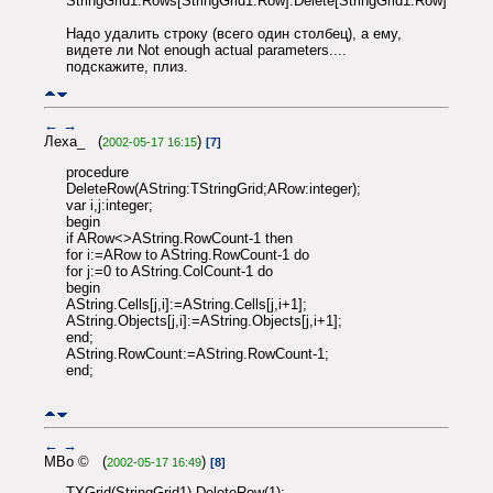
StringGrid1.Rows[StringGrid1.Row].Delete[StringGrid1.Row]
Надо удалить строку (всего один столбец), а ему,
видете ли Not enough actual parameters....
подскажите, плиз.
←
→
Леха_ (
)
2002-05-17 16:15
[7]
procedure
DeleteRow(AString:TStringGrid;ARow:integer);
var i,j:integer;
begin
if ARow<>AString.RowCount-1 then
for i:=ARow to AString.RowCount-1 do
for j:=0 to AString.ColCount-1 do
begin
AString.Cells[j,i]:=AString.Cells[j,i+1];
AString.Objects[j,i]:=AString.Objects[j,i+1];
end;
AString.RowCount:=AString.RowCount-1;
end;
←
→
MBo © (
)
2002-05-17 16:49
[8]
TXGrid(StringGrid1).DeleteRow(1);