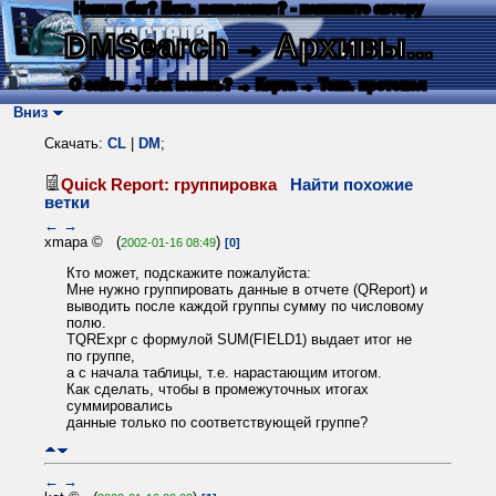
Нашли баг? Есть пожелания? - напишите автору
DMSearch
→ Архивы...
О сайте
→ Как искать?
→ Карта
→ Текс. протокол
Вниз
Скачать:
CL
|
DM
;
Quick Report: группировка
Найти похожие
ветки
←
→
xmapa © (
)
2002-01-16 08:49
[0]
Кто может, подскажите пожалуйста:
Мне нужно группировать данные в отчете (QReport) и
выводить после каждой группы сумму по числовому
полю.
TQRExpr с формулой SUM(FIELD1) выдает итог не
по группе,
а с начала таблицы, т.е. нарастающим итогом.
Как сделать, чтобы в промежуточных итогах
суммировались
данные только по соответствующей группе?
←
→