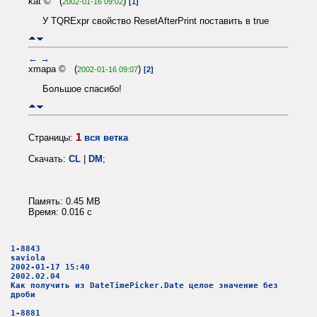
kat © (
)
2002-01-16 09:02
[1]
У TQRExpr свойство ResetAfterPrint поставить в true
←
→
xmapa © (
)
2002-01-16 09:07
[2]
Большое спасибо!
1
Страницы:
вся ветка
Скачать:
CL
|
DM
;
Память: 0.45 MB
Время: 0.016 c
1-8843
saviola
2002-01-17 15:40
2002.02.04
Как получить из DateTimePicker.Date целое значение без
дроби
1-8881