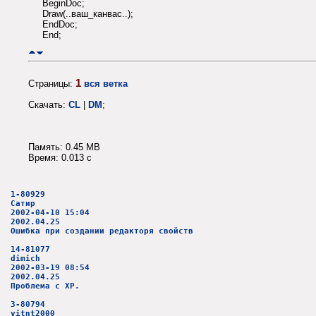
BeginDoc;
Draw(..ваш_канвас..);
EndDoc;
End;
1
Страницы:
вся ветка
Скачать:
CL
|
DM
;
Память: 0.45 MB
Время: 0.013 c
1-80929
Сатир
2002-04-10 15:04
2002.04.25
Ошибка при создании редакторя свойств
14-81077
dimich
2002-03-19 08:54
2002.04.25
Проблема с ХР.
3-80794
vitnt2000