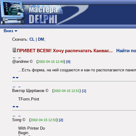
Вниз
Скачать:
CL
|
DM
;
ПРИВЕТ ВСЕМ! Хочу распечатать Канвас...
Найти п
←
→
@andrew © (
)
2002-04-15 12:49
[0]
...Есть форма, на ней создаются и как-то располагаются пане
←
→
Виктор Щербаков © (
)
2002-04-15 12:51
[1]
TForm.Print
←
→
Song © (
)
2002-04-15 12:53
[2]
With Printer Do
Begin