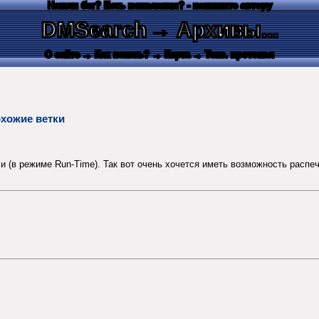
Нашли баг? Есть пожелания? - напишите автору
DMSearch
→ Архивы...
О сайте
→ Как искать?
→ Карта
→ Текс. протокол
охожие ветки
ли (в режиме Run-Time). Так вот очень хочется иметь возможность распе